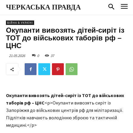
ЧЕРКАСЬКА ПРАВДА
ВІЙНА В УКРАЇНІ
Окупанти вивозять дітей-сиріт із
ТОТ до військових таборів рф –
ЦНС
21.05.2026
0
37
Окупанти вивозять дітей-сиріт із ТОТ до військових
таборів рф – ЦНС
<p>Окупанти вивозять сиріт із
Запоріжжя до військових центрів рф для мілітаризації.
Підлітків навчають володінню зброєю та тактичній
медицині.</p>