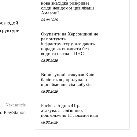
нова знахідка розкриває
сліди невідомої цивілізації
Амазонії
08.08.2026
оє людей
труктури.
Окупанти на Херсонщині не
ремонтують
інфраструктуру, але дають
поради як виживати без
води та світла – ЦНС
08.08.2026
Ворог уночі атакував Київ
балістикою, пролунали
щонайменше сім вибухів
08.08.2026
Next article
Росія за 5 днів 41 раз
атакувала залізницю,
 PlayStation
пошкоджено 11 локомотивів
08.08.2026