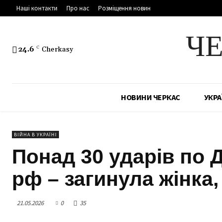
Наші контакти
Про нас
Розміщення новин
Ч
24.6
C
Cherkasy
НОВИНИ ЧЕРКАС
УКРА
ВІЙНА В УКРАЇНІ
Понад 30 ударів по 
рф – загинула жінка,
21.05.2026
0
35