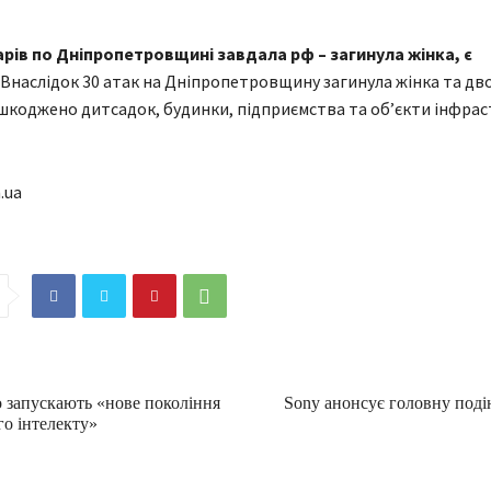
арів по Дніпропетровщині завдала рф – загинула жінка, є
Внаслідок 30 атак на Дніпропетровщину загинула жінка та дв
шкоджено дитсадок, будинки, підприємства та об’єкти інфрас
.ua
o запускають «нове покоління
Sony анонсує головну подію
го інтелекту»