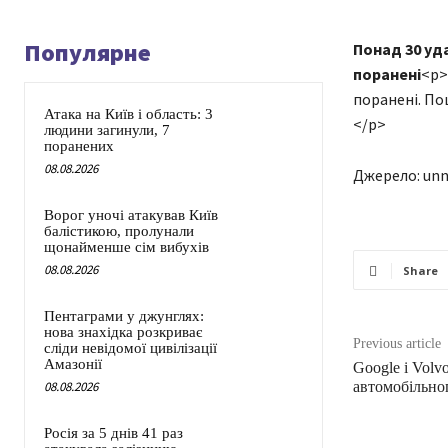
Популярне
Понад 30 уд
поранені
<p>
поранені. По
Атака на Київ і область: 3
</p>
людини загинули, 7
поранених
08.08.2026
Джерело: unn
Ворог уночі атакував Київ
балістикою, пролунали
щонайменше сім вибухів
08.08.2026
Share
Пентаграми у джунглях:
нова знахідка розкриває
Previous article
сліди невідомої цивілізації
Амазонії
Google і Volv
08.08.2026
автомобільно
Росія за 5 днів 41 раз