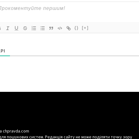
{}
[+]
РІ
а chpravda.com
для пошукових систем. Редакція сайту не може поділяти точку зору