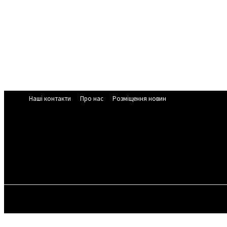
Наші контакти
Про нас
Розміщення новин
ЧЕРКАСЬК
33.2
C
Cherkasy
Четвер, 6 Се
НОВИНИ ЧЕРКАС
У