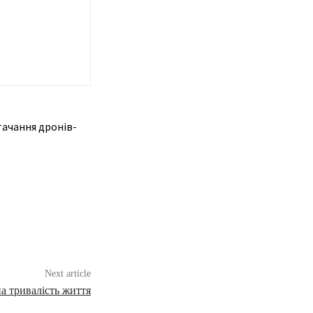
тачання дронів-
>
Next article
а тривалість життя