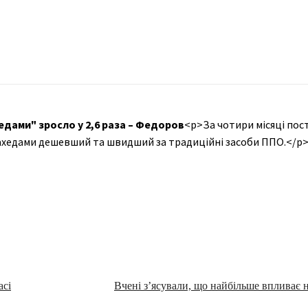
дами" зросло у 2,6 раза – Федоров
<p>За чотири місяці пос
 шахедами дешевший та швидший за традиційні засоби ППО.</p
асі
Вчені з’ясували, що найбільше впливає н