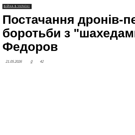
ВІЙНА В УКРАЇНІ
Постачання дронів-п
боротьби з "шахедами
Федоров
21.05.2026
0
42