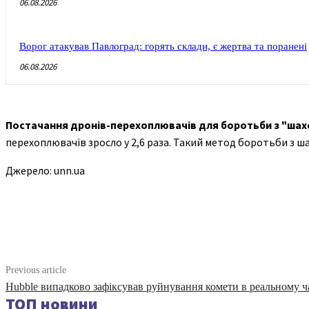
06.08.2026
Ворог атакував Павлоград: горять склади, є жертва та поранені
06.08.2026
Постачання дронів-перехоплювачів для боротьби з "шахе
перехоплювачів зросло у 2,6 раза. Такий метод боротьби з
Джерело: unn.ua
Share
Previous article
Hubble випадково зафіксував руйнування комети в реальному ч
ТОП новини