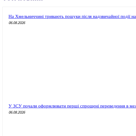
На Хмельниччині тривають пошуки після надзвичайної події на
06.08.2026
У ЗСУ почали оформлювати перші спрощені переведення в меж
06.08.2026