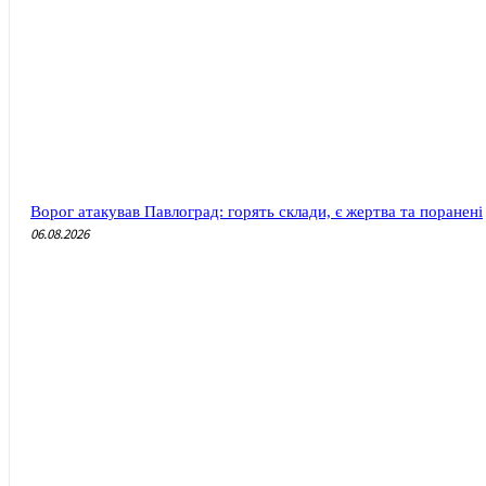
Ворог атакував Павлоград: горять склади, є жертва та поранені
06.08.2026