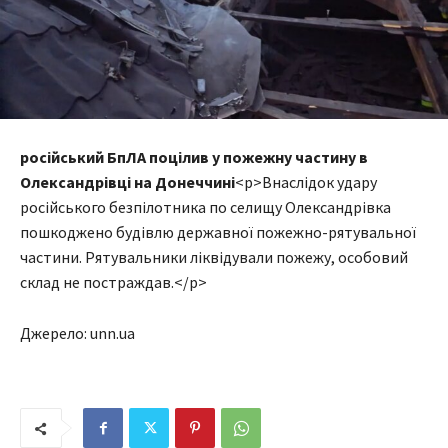
російський БпЛА поцілив у пожежну частину в
Олександрівці на Донеччині
<p>Внаслідок удару
російського безпілотника по селищу Олександрівка
пошкоджено будівлю державної пожежно-рятувальної
частини. Рятувальники ліквідували пожежу, особовий
склад не постраждав.</p>
Джерело: unn.ua