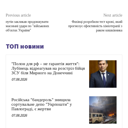
Previous article
Next article
путін закликав продовжувати
Фахівці розробили тест крові, який
масовані удари по "військових
прогнозує ефективність хіміотерапії з
об'єктах України"
раком кишківника
ТОП новини
"Полон для рф – не гарантія життя":
Лубінець відреагував на розстріл бійця
ЗСУ біля Мирного на Донеччині
07.08.2026
Російська "бандероль" знищила
сортувальне депо "Укрпошти" у
Павлограді, є жертви
07.08.2026