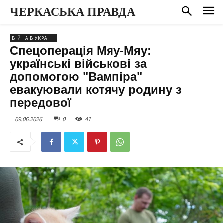
ЧЕРКАСЬКА ПРАВДА
ВІЙНА В УКРАЇНІ
Спецоперація Мяу-Мяу:
українські військові за
допомогою "Вампіра"
евакуювали котячу родину з
передової
09.06.2026
0
41