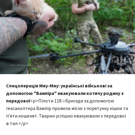
Спецоперація Мяу-Мяу: українські військові за
допомогою "Вампіра" евакуювали котячу родину з
передової
<p>Пілоти 118-ї бригади за допомогою
гексакоптера Вампір провели місію з порятунку кішки та
п’яти кошенят. Тварин успішно евакуювали з передової
в тил.</p>