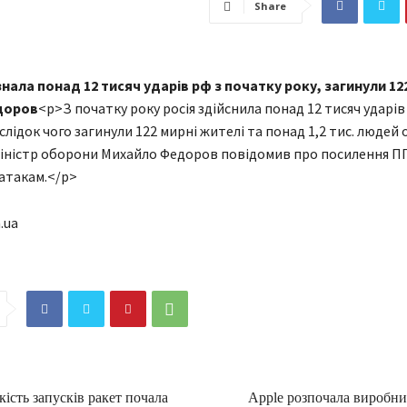
Share
ала понад 12 тисяч ударів рф з початку року, загинули 12
доров
<p>З початку року росія здійснила понад 12 тисяч ударів
слідок чого загинули 122 мирні жителі та понад 1,2 тис. людей
іністр оборони Михайло Федоров повідомив про посилення П
 атакам.</p>
.ua
кість запусків ракет почала
Apple розпочала виробн