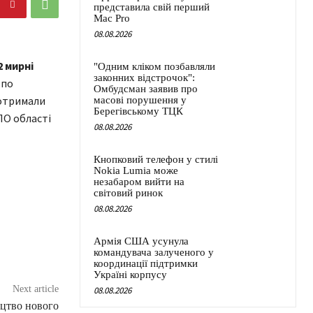
представила свій перший
Mac Pro
08.08.2026
2 мирні
"Одним кліком позбавляли
законних відстрочок":
 по
Омбудсман заявив про
 отримали
масові порушення у
Берегівському ТЦК
ПО області
08.08.2026
Кнопковий телефон у стилі
Nokia Lumia може
незабаром вийти на
світовий ринок
08.08.2026
Армія США усунула
командувача залученого у
координації підтримки
Україні корпусу
Next article
08.08.2026
ицтво нового