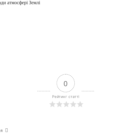
оди атмосфері Землі
0
Рейтинг статті
ся