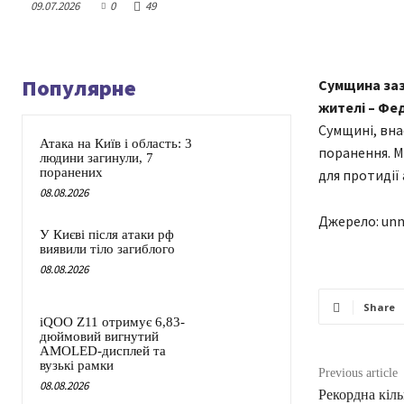
09.07.2026
0
49
Популярне
Сумщина зазн
жителі – Фе
Сумщині, вна
Атака на Київ і область: 3
поранення. М
людини загинули, 7
поранених
для протидії
08.08.2026
Джерело: unn
У Києві після атаки рф
виявили тіло загиблого
08.08.2026
Share
iQOO Z11 отримує 6,83-
дюймовий вигнутий
AMOLED-дисплей та
вузькі рамки
Previous article
08.08.2026
Рекордна кіль