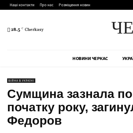
Наші контакти
Про нас
Розміщення новин
Ч
28.5
C
Cherkasy
НОВИНИ ЧЕРКАС
УКРА
ВІЙНА В УКРАЇНІ
Сумщина зазнала пон
початку року, загину
Федоров