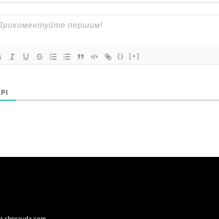
{}
[+]
РІ
а chpravda.com