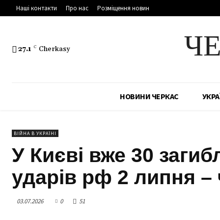
Наші контакти
Про нас
Розміщення новин
Ч
27.1
C
Cherkasy
НОВИНИ ЧЕРКАС
УКРА
ВІЙНА В УКРАЇНІ
У Києві вже 30 загиб
ударів рф 2 липня – 
03.07.2026
0
51