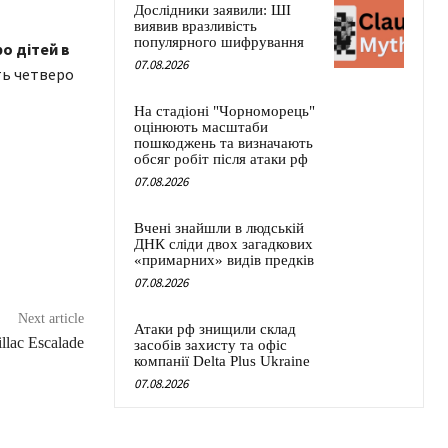
Дослідники заявили: ШІ
виявив вразливість
популярного шифрування
ро дітей в
07.08.2026
ть четверо
На стадіоні "Чорноморець"
оцінюють масштаби
пошкоджень та визначають
обсяг робіт після атаки рф
07.08.2026
Вчені знайшли в людській
ДНК сліди двох загадкових
«примарних» видів предків
07.08.2026
Next article
Атаки рф знищили склад
llac Escalade
засобів захисту та офіс
компанії Delta Plus Ukraine
07.08.2026