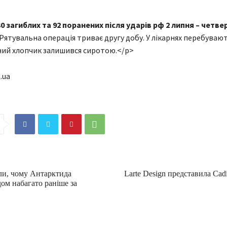
30 загиблих та 92 поранених після ударів рф 2 липня – четве
Рятувальна операція триває другу добу. У лікарнях перебуваю
чний хлопчик залишився сиротою.</p>
.ua
али, чому Антарктида
Larte Design представила Cadi
ом набагато раніше за