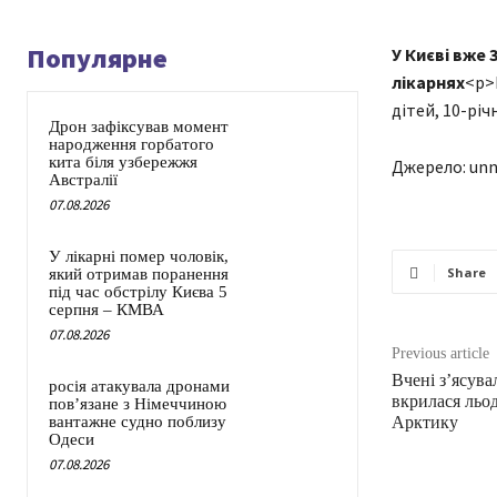
Популярне
У Києві вже 
лікарнях
<p>
дітей, 10-рі
Дрон зафіксував момент
народження горбатого
кита біля узбережжя
Джерело: unn
Австралії
07.08.2026
У лікарні помер чоловік,
Share
який отримав поранення
під час обстрілу Києва 5
серпня – КМВА
07.08.2026
Previous article
Вчені з’ясув
росія атакувала дронами
вкрилася льод
пов’язане з Німеччиною
вантажне судно поблизу
Арктику
Одеси
07.08.2026