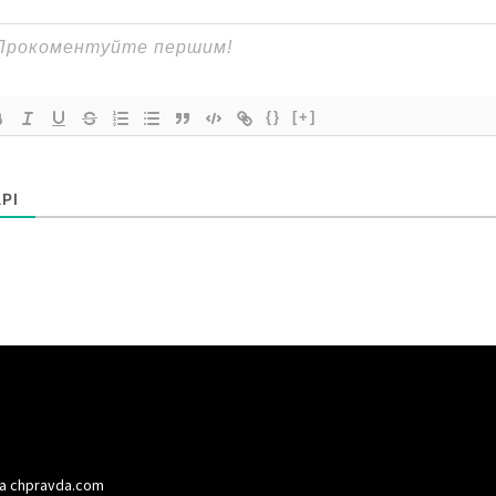
{}
[+]
РІ
а chpravda.com