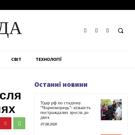
ДА
СВІТ
ТЕХНОЛОГІЇ
Останні новини
ісля
Удар рф по стадіону
нях
"Чорноморець": кількість
постраждалих зросла до
двох
07.08.2026