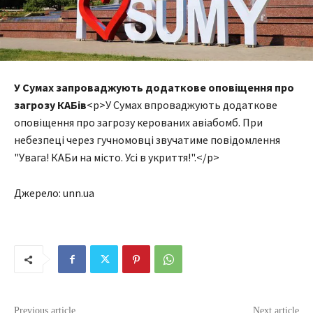
У Сумах запроваджують додаткове оповіщення про
загрозу КАБів
<p>У Сумах впроваджують додаткове
оповіщення про загрозу керованих авіабомб. При
небезпеці через гучномовці звучатиме повідомлення
"Увага! КАБи на місто. Усі в укриття!".</p>
Джерело: unn.ua
Previous article
Next article