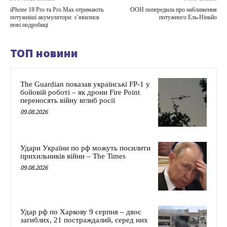
iPhone 18 Pro та Pro Max отримають
ООН попередила про наближення
потужніші акумулятори: з’явилися
потужного Ель-Ніньйо
нові подробиці
ТОП новини
The Guardian показав українські FP-1 у
бойовій роботі – як дрони Fire Point
переносять війну вглиб росії
09.08.2026
Удари України по рф можуть посилити
прихильників війни – The Times
09.08.2026
Удар рф по Харкову 9 серпня – двоє
загиблих, 21 постраждалий, серед них