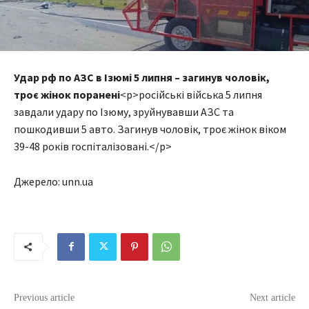
Удар рф по АЗС в Ізюмі 5 липня – загинув чоловік,
троє жінок поранені
<p>російські війська 5 липня
завдали удару по Ізюму, зруйнувавши АЗС та
пошкодивши 5 авто. Загинув чоловік, троє жінок віком
39-48 років госпіталізовані.</p>
Джерело: unn.ua
Previous article
Next article