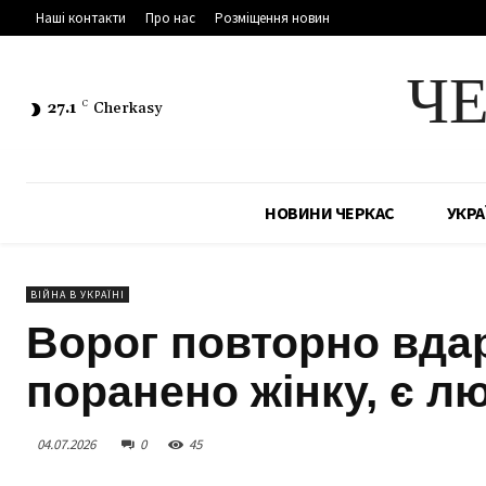
Наші контакти
Про нас
Розміщення новин
Ч
27.1
C
Cherkasy
НОВИНИ ЧЕРКАС
УКРА
ВІЙНА В УКРАЇНІ
Ворог повторно вда
поранено жінку, є л
04.07.2026
0
45