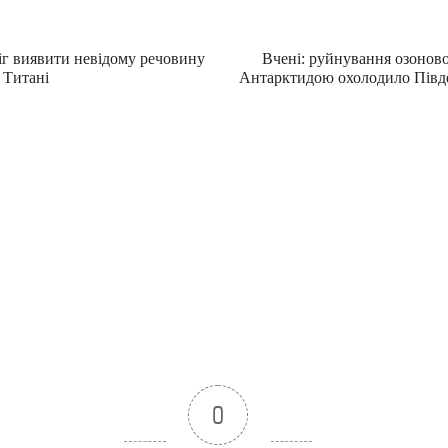
іг виявити невідому речовину
Вчені: руйнування озонов
 Титані
Антарктидою охолодило Півд
0