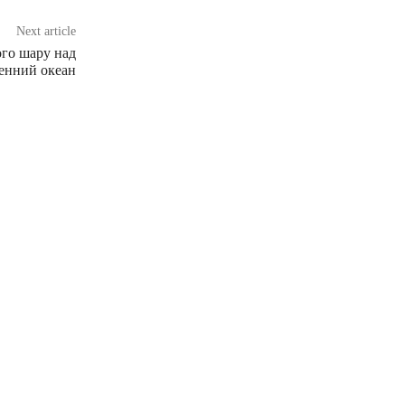
Next article
ого шару над
енний океан