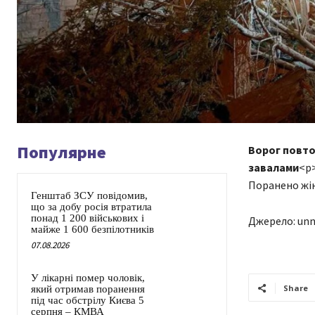
Популярне
Ворог повто
завалами
<p>
Поранено жін
Генштаб ЗСУ повідомив,
що за добу росія втратила
понад 1 200 військових і
Джерело: unn
майже 1 600 безпілотників
07.08.2026
У лікарні помер чоловік,
Share
який отримав поранення
під час обстрілу Києва 5
серпня – КМВА