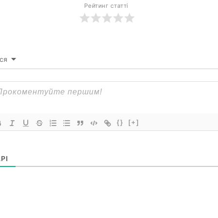
Рейтинг статті
ся
{}
[+]
РІ