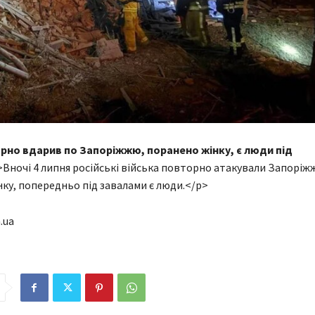
рно вдарив по Запоріжжю, поранено жінку, є люди під
Вночі 4 липня російські війська повторно атакували Запоріжж
ку, попередньо під завалами є люди.</p>
.ua