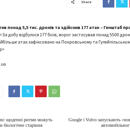
Share
ив понад 5,5 тис. дронів та здійснив 177 атак – Генштаб пр
>За добу відбулося 177 боїв, ворог застосував понад 5500 дрон
айбільше атак зафіксовано на Покровському та Гуляйпільсько
p>
.ua
али: щоденні ритми можуть
Google і Volvo запускають «но
 біологічне старіння
автомобільног