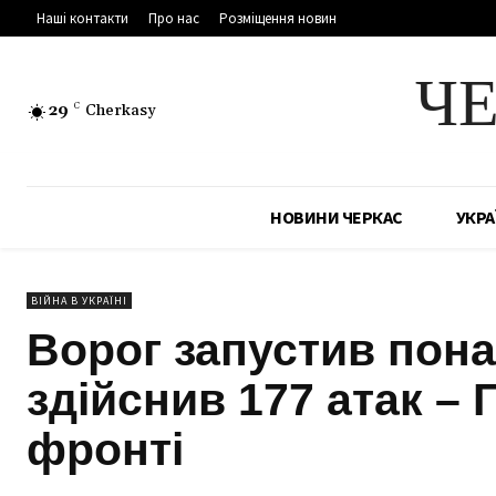
Наші контакти
Про нас
Розміщення новин
Ч
29
C
Cherkasy
НОВИНИ ЧЕРКАС
УКРА
ВІЙНА В УКРАЇНІ
Ворог запустив понад
здійснив 177 атак –
фронті