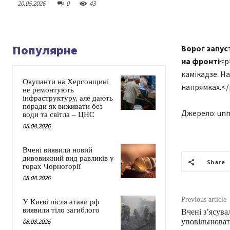
20.05.2026
0
43
Популярне
Ворог запуст
на фронті
<p
камікадзе. Н
Окупанти на Херсонщині
напрямках.</
не ремонтують
інфраструктуру, але дають
поради як виживати без
Джерело: unn
води та світла – ЦНС
08.08.2026
Вчені виявили новий
дивовижний вид равликів у
Share
горах Чорногорії
08.08.2026
Previous article
У Києві після атаки рф
виявили тіло загиблого
Вчені з’ясув
08.08.2026
уповільнювати