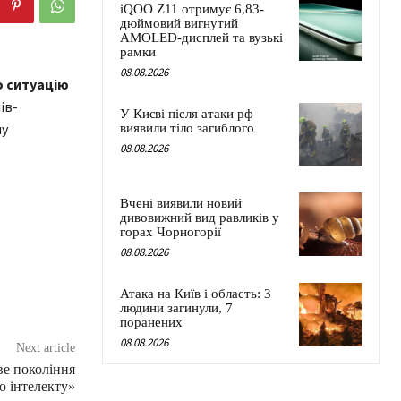
iQOO Z11 отримує 6,83-
дюймовий вигнутий
AMOLED-дисплей та вузькі
рамки
08.08.2026
о ситуацію
ів-
У Києві після атаки рф
му
виявили тіло загиблого
08.08.2026
Вчені виявили новий
дивовижний вид равликів у
горах Чорногорії
08.08.2026
Атака на Київ і область: 3
людини загинули, 7
поранених
08.08.2026
Next article
ве покоління
о інтелекту»