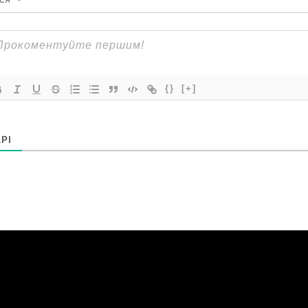
{}
[+]
РІ