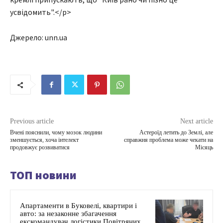
усвідомить".</p>
Джерело: unn.ua
Previous article
Next article
Вчені пояснили, чому мозок людини
Астероїд летить до Землі, але
зменшується, хоча інтелект
справжня проблема може чекати на
продовжує розвиватися
Місяць
ТОП новини
Апартаменти в Буковелі, квартири і
авто: за незаконне збагачення
екскомандувач логістики Повітряних