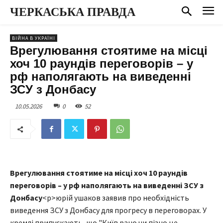
ЧЕРКАСЬКА ПРАВДА
ВІЙНА В УКРАЇНІ
Врегулювання стоятиме на місці
хоч 10 раундів переговорів – у
рф наполягають на виведенні
ЗСУ з Донбасу
10.05.2026
0
52
Врегулювання стоятиме на місці хоч 10 раундів
переговорів – у рф наполягають на виведенні ЗСУ з
Донбасу
<p>юрій ушаков заявив про необхідність
виведення ЗСУ з Донбасу для прогресу в переговорах. У
кремлі припускають, що "Київ рано чи пізно це