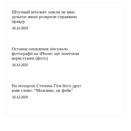
Штучний інтелект зовсім не вміє
думати: вчені розкрили справжню
правду
16.12.2025
Останнє оновлення зіпсувало
фотографії на iPhone: що помітили
користувачі (фото)
16.12.2025
На похороні Степана Гіги його друг
взяв слово: “Можливо, це фейк”
16.12.2025