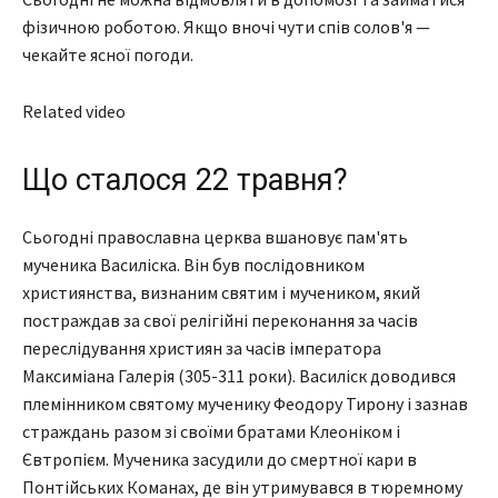
фізичною роботою. Якщо вночі чути спів солов'я —
чекайте ясної погоди.
Related video
Що сталося 22 травня?
Сьогодні православна церква вшановує пам'ять
мученика Василіска. Він був послідовником
християнства, визнаним святим і мучеником, який
постраждав за свої релігійні переконання за часів
переслідування християн за часів імператора
Максиміана Галерія (305-311 роки). Василіск доводився
племінником святому мученику Феодору Тирону і зазнав
страждань разом зі своїми братами Клеоніком і
Євтропієм. Мученика засудили до смертної кари в
Понтійських Команах, де він утримувався в тюремному