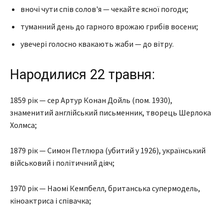
вночі чути спів солов'я — чекайте ясної погоди;
туманний день до гарного врожаю грибів восени;
увечері голосно квакають жаби — до вітру.
Народилися 22 травня:
1859 рік — сер Артур Конан Дойль (пом. 1930),
знаменитий англійський письменник, творець Шерлока
Холмса;
1879 рік — Симон Петлюра (убитий у 1926), український
військовий і політичний діяч;
1970 рік — Наомі Кемпбелл, британська супермодель,
кіноактриса і співачка;