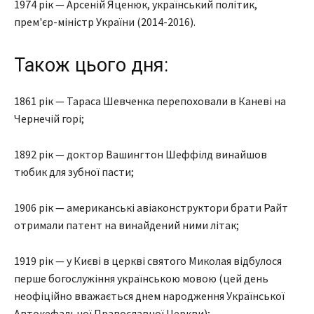
1974 рік — Арсеній Яценюк, український політик,
прем'єр-міністр України (2014-2016).
Також цього дня:
1861 рік — Тараса Шевченка перепоховали в Каневі на
Чернечій горі;
1892 рік — доктор Вашингтон Шеффілд винайшов
тюбик для зубної пасти;
1906 рік — американські авіаконструктори брати Райт
отримали патент на винайдений ними літак;
1919 рік — у Києві в церкві святого Миколая відбулося
перше богослужіння українською мовою (цей день
неофіційно вважається днем народження Української
Автокефальної Православної Церкви);