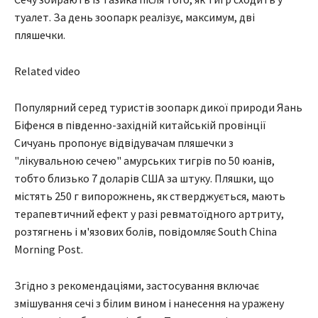
туалет. За день зоопарк реалізує, максимум, дві
пляшечки.
Related video
Популярний серед туристів зоопарк дикої природи Яань
Біфенся в південно-західній китайській провінції
Сичуань пропонує відвідувачам пляшечки з
"лікувальною сечею" амурських тигрів по 50 юанів,
тобто близько 7 доларів США за штуку. Пляшки, що
містять 250 г випорожнень, як стверджується, мають
терапевтичний ефект у разі ревматоїдного артриту,
розтягнень і м'язових болів, повідомляє South China
Morning Post.
Згідно з рекомендаціями, застосування включає
змішування сечі з білим вином і нанесення на уражену