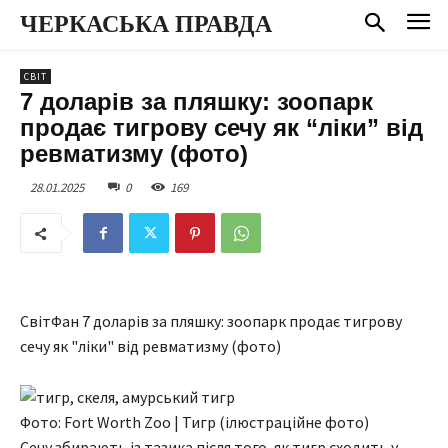
ЧЕРКАСЬКА ПРАВДА
СВІТ
7 доларів за пляшку: зоопарк
продає тигрову сечу як “ліки” від
ревматизму (фото)
28.01.2025
0
169
СвітФан 7 доларів за пляшку: зоопарк продає тигрову
сечу як "ліки" від ревматизму (фото)
Фото: Fort Worth Zoo | Тигр (ілюстраційне фото)
Сечу збирають із тазика після того, як тигр сходить у