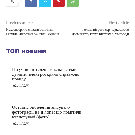
Previous article
Next article
Некомфортно співати оригінал.
Головний режисер черкаського
Безугла «переписала» гімн України
драмтеатру готує виставу в Ужгороді
ТОП новини
Штучний інтелект зовсім не вміє
думати: вчені розкрили справжню
правду
16.12.2025
Останнє оновлення зіпсувало
фотографії на iPhone: що помітили
користувачі (фото)
16.12.2025