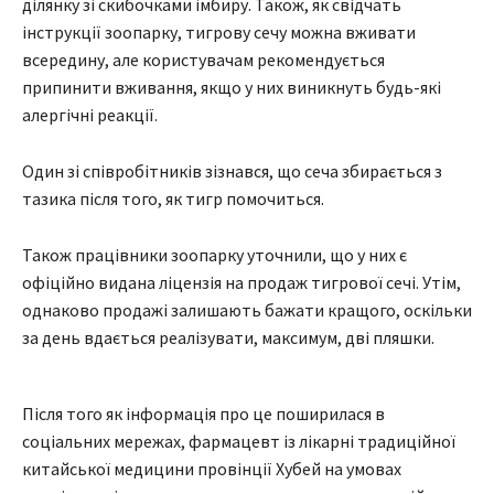
ділянку зі скибочками імбиру. Також, як свідчать
інструкції зоопарку, тигрову сечу можна вживати
всередину, але користувачам рекомендується
припинити вживання, якщо у них виникнуть будь-які
алергічні реакції.
Один зі співробітників зізнався, що сеча збирається з
тазика після того, як тигр помочиться.
Також працівники зоопарку уточнили, що у них є
офіційно видана ліцензія на продаж тигрової сечі. Утім,
однаково продажі залишають бажати кращого, оскільки
за день вдається реалізувати, максимум, дві пляшки.
Після того як інформація про це поширилася в
соціальних мережах, фармацевт із лікарні традиційної
китайської медицини провінції Хубей на умовах