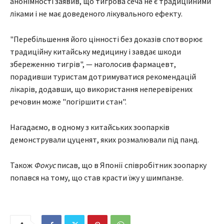
анонімності заявив, що тигрова сеча не є традиційними
ліками і не має доведеного лікувального ефекту.
"Перебільшення його цінності без доказів спотворює
традиційну китайську медицину і завдає шкоди
збереженню тигрів", — наголосив фармацевт,
порадивши туристам дотримуватися рекомендацій
лікарів, додавши, що використання неперевірених
речовин може "погіршити стан".
Нагадаємо, в одному з китайських зоопарків
демонстрували цуценят, яких розмалювали під панд.
Також
Фокус
писав, що в Японії співробітник зоопарку
попався на тому, що став красти їжу у шимпанзе.