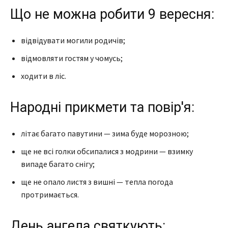
Що не можна робити 9 вересня:
відвідувати могили родичів;
відмовляти гостям у чомусь;
ходити в ліс.
Народні прикмети та повір'я:
літає багато павутини — зима буде морозною;
ще не всі голки обсипалися з модрини — взимку
випаде багато снігу;
ще не опало листя з вишні — тепла погода
протримається.
День ангела святкують: