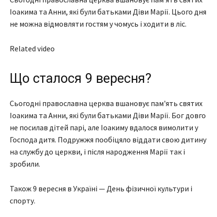
Іоакима та Анни, які були батьками Діви Марії. Цього дня
не можна відмовляти гостям у чомусь і ходити в ліс.
Related video
Що сталося 9 вересня?
Сьогодні православна церква вшановує пам'ять святих
Іоакима та Анни, які були батьками Діви Марії. Бог довго
не посилав дітей парі, але Іоакиму вдалося вимолити у
Господа дитя. Подружжя пообіцяло віддати свою дитину
на службу до церкви, і після народження Марії так і
зробили.
Також 9 вересня в Україні — День фізичної культури і
спорту.