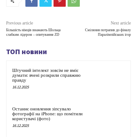
Previous article
Next article
Більшість німців вважають Шольца
Смілянин потрапив до фіналу
слабким лідером – опитування ZD
Паралімпійських ігор
ТОП новини
Штучний інтелект зовсім не вміє
думати: вчені розкрили справжню
правду
16.12.2025
Останнє оновлення зіпсувало
фотографії на iPhone: що помітили
користувачі (фото)
16.12.2025