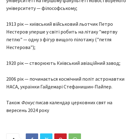
університеті на першому факультеті новоствореного
університету — філософському;
1913 рік — київський військовий льотчик Петро
Нестеров уперше у світі робить на літаку "мертву
петлю" — одну з фігур вищого пілотажу ("петля
Нестерова");
1920 рік — створюють Київський авіаційний завод;
2006 рік — починається космічний політ астронавтки
НАСА, українки Гайдемарі Стефанишин-Пайпер.
Також
Фокус
писав календар церковних свят на
вересень 2024 року