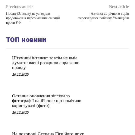
Previous article
Next article
Посли ЄС знову не узгодили
Автівка 25-річного водія
продовження персональних санкцій
перекинулася поблизу Уманщини
проти РФ
ТОП новини
Штучний інтелект зовсім не вміє
думати: вчені розкрили справжню
правду
16.12.2025
Останнє оновлення зіпсувало
фотографії на iPhone: що помітили
користувачі (фото)
16.12.2025
На похороні Степана Гіги його друг