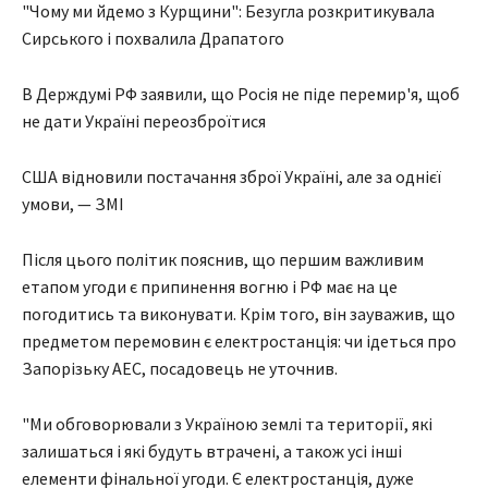
"Чому ми йдемо з Курщини": Безугла розкритикувала
Сирського і похвалила Драпатого
В Держдумі РФ заявили, що Росія не піде перемир'я, щоб
не дати Україні переозброїтися
США відновили постачання зброї Україні, але за однієї
умови, — ЗМІ
Після цього політик пояснив, що першим важливим
етапом угоди є припинення вогню і РФ має на це
погодитись та виконувати. Крім того, він зауважив, що
предметом перемовин є електростанція: чи ідеться про
Запорізьку АЕС, посадовець не уточнив.
"Ми обговорювали з Україною землі та території, які
залишаться і які будуть втрачені, а також усі інші
елементи фінальної угоди. Є електростанція, дуже