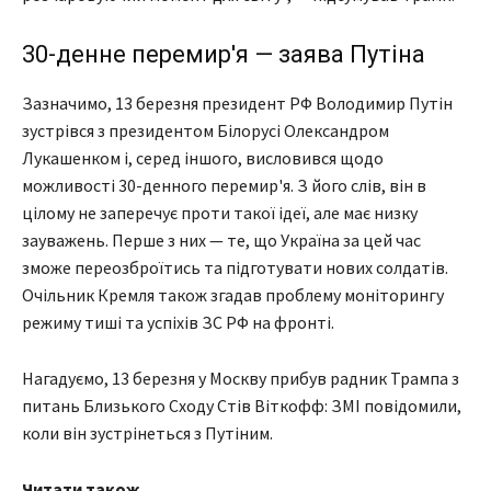
30-денне перемир'я — заява Путіна
Зазначимо, 13 березня президент РФ Володимир Путін
зустрівся з президентом Білорусі Олександром
Лукашенком і, серед іншого, висловився щодо
можливості 30-денного перемир'я. З його слів, він в
цілому не заперечує проти такої ідеї, але має низку
зауважень. Перше з них — те, що Україна за цей час
зможе переозброїтись та підготувати нових солдатів.
Очільник Кремля також згадав проблему моніторингу
режиму тиші та успіхів ЗС РФ на фронті.
Нагадуємо, 13 березня у Москву прибув радник Трампа з
питань Близького Сходу Стів Віткофф: ЗМІ повідомили,
коли він зустрінеться з Путіним.
Читати також