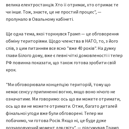
велика електростанція. Хто її отримає, хто отримає те
чи інше. Тож, знаєте, це не простий процес", —
пролунало в Овальному кабінеті.
Ще одна тема, якої торкнувся Трамп — це обговорення
обміну територіями. Щодо членства в НАТО, то, з його
слів, з цим питанням все ясно "вже 40 років". На думку
глави Білого дому, вже є певні чіткі домовленості і тепер
РФ повинна показати, що також готова зробити свій
крок.
"Ми обговорювали концепцію територій, тому що
немає сенсу у припиненні вогню, якщо воно нічого не
означатиме. Ми говоримо: ось що ви можете отримати,
ось що ви не можете отримати. Отже, багато деталей
фінальної угоди вже були обговорені. Тепер ми
побачимо, чи готова Росія. Якщо ні, це буде дуже
розчаровуючий момент для світу", — підсумував Трамп.