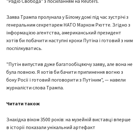
"Радіо Свобода" з посиланням на Reuters.
Заява Трампа пролунала у Білому домі під час зустрічі з
генеральним секретарем НАТО Марком Рютте. Згідно з
інформацією агентства, американський президент
хотів би побачити наступні кроки Путіна і готовий з ним
поспілкуватись.
"Путін випустив дуже багатообіцяючу заяву, але вона не
була повною. Я хотів би бачити припинення вогню з
боку Росії і готовий поговорити з Путіним", — навели
журналісти слова Трампа.
Читати також
Знахідка віком 3500 років: на музейній виставці вперше
в історії показали унікальний артефакт