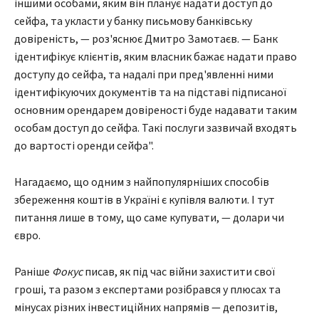
іншими особами, яким він планує надати доступ до
сейфа, та укласти у банку письмову банківську
довіреність, — роз'яснює Дмитро Замотаєв. — Банк
ідентифікує клієнтів, яким власник бажає надати право
доступу до сейфа, та надалі при пред'явленні ними
ідентифікуючих документів та на підставі підписаної
основним орендарем довіреності буде надавати таким
особам доступ до сейфа. Такі послуги зазвичай входять
до вартості оренди сейфа".
Нагадаємо, що одним з найпопулярніших способів
збереження коштів в Україні є купівля валюти. І тут
питання лише в тому, що саме купувати, — долари чи
євро.
Раніше
Фокус
писав, як під час війни захистити свої
гроші, та разом з експертами розібрався у плюсах та
мінусах різних інвестиційних напрямів — депозитів,