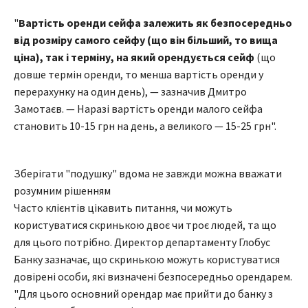
"
Вартість оренди сейфа залежить як безпосередньо
від розміру самого сейфу (що він більший, то вища
ціна), так і терміну, на який орендується сейф
(що
довше термін оренди, то менша вартість оренди у
перерахунку на один день), — зазначив Дмитро
Замотаєв. — Наразі вартість оренди малого сейфа
становить 10-15 грн на день, а великого — 15-25 грн".
Зберігати "подушку" вдома не завжди можна вважати
розумним рішенням
Часто клієнтів цікавить питання, чи можуть
користуватися скринькою двоє чи троє людей, та що
для цього потрібно. Директор департаменту Глобус
Банку зазначає, що скринькою можуть користуватися
довірені особи, які визначені безпосередньо орендарем.
"Для цього основний орендар має прийти до банку з