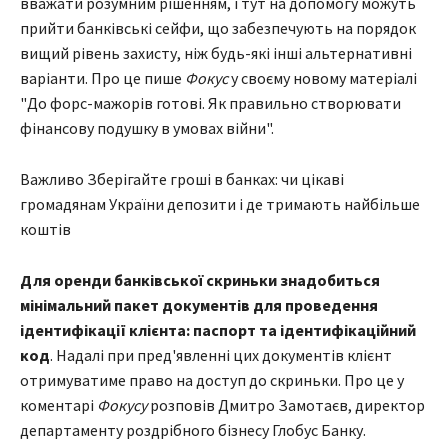
вважати розумним рішенням, і тут на допомогу можуть
прийти банківські сейфи, що забезпечують на порядок
вищий рівень захисту, ніж будь-які інші альтернативні
варіанти. Про це пише
Фокус
у своєму новому матеріалі
"До форс-мажорів готові. Як правильно створювати
фінансову подушку в умовах війни".
Важливо Зберігайте гроші в банках: чи цікаві
громадянам України депозити і де тримають найбільше
коштів
Для оренди банківської скриньки знадобиться
мінімальний пакет документів для проведення
ідентифікації клієнта: паспорт та ідентифікаційний
код
. Надалі при пред'явленні цих документів клієнт
отримуватиме право на доступ до скриньки. Про це у
коментарі
Фокусу
розповів Дмитро Замотаєв, директор
департаменту роздрібного бізнесу Глобус Банку.