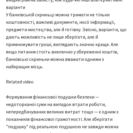
варіанти
У банківській скриньці можна тримати не тільки
коштовності, важливі документи, носії інформації,
предмети мистецтва, але й готівку. Звісно, варіанти, що
дають можливість не лише зберігати, але й
примножувати гроші, виглядають значно краще. Але
якщо питання стоїть виключно у збереженні коштів,
банківські скриньки можна вважати одними з
найкращих місць.
Related video
Формування фінансової подушки безпеки —
недоторканої суми на випадок втрати роботи,
непередбачуваних великих витрат тощо — є одним з
показників фінансової грамотності. Але зберігати
"подушку" під реальною подушкою не завжди можна