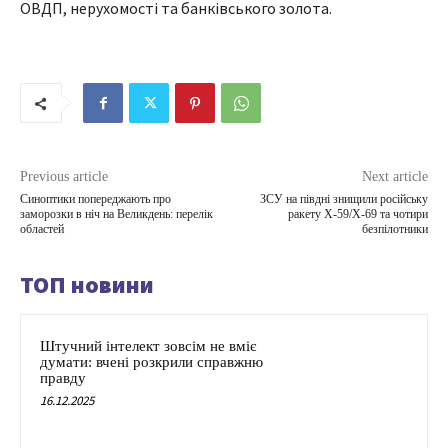
ОВДП, нерухомості та банківського золота.
Previous article
Next article
Синоптики попереджають про
ЗСУ на півдні знищили російську
заморозки в ніч на Великдень: перелік
ракету X-59/X-69 та чотири
областей
безпілотники
ТОП новини
Штучний інтелект зовсім не вміє
думати: вчені розкрили справжню
правду
16.12.2025