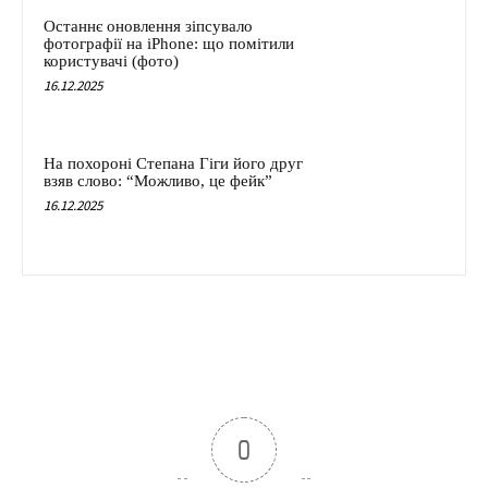
Останнє оновлення зіпсувало
фотографії на iPhone: що помітили
користувачі (фото)
16.12.2025
На похороні Степана Гіги його друг
взяв слово: “Можливо, це фейк”
16.12.2025
0