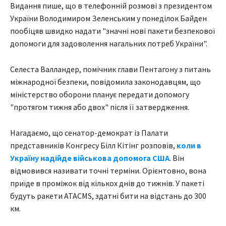
Видання пише, що в телефонній розмові з президентом
України Володимиром Зеленським у понеділок Байден
пообіцяв швидко надати "значні нові пакети безпекової
допомоги для задоволення нагальних потреб України".
Селеста Валландер, помічник глави Пентагону з питань
міжнародної безпеки, повідомила законодавцям, що
міністерство оборони планує передати допомогу
"протягом тижня або двох" після її затвердження.
Нагадаємо, що сенатор-демократ із Палати
представників Конгресу Білл Кітінг розповів,
коли в
Україну надійде військова допомога США
. Він
відмовився називати точні терміни. Орієнтовно, вона
приїде в проміжок від кількох днів до тижнів. У пакеті
будуть ракети ATACMS, здатні бити на відстань до 300
км.