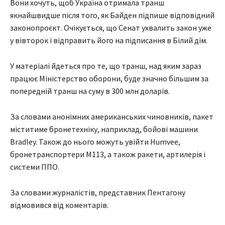
Вони хочуть, щоб Україна отримала транш
якнайшвидше після того, як Байден підпише відповідний
законопроєкт. Очікується, що Сенат ухвалить закон уже
у вівторок і відправить його на підписання в Білий дім.
У матеріалі йдеться про те, що транш, над яким зараз
працює Міністерство оборони, буде значно більшим за
попередній транш на суму в 300 млн доларів.
За словами анонімних американських чиновників, пакет
міститиме бронетехніку, наприклад, бойові машини
Bradley. Також до нього можуть увійти Humvee,
бронетранспортери M113, а також ракети, артилерія і
системи ППО.
За словами журналістів, представник Пентагону
відмовився від коментарів.