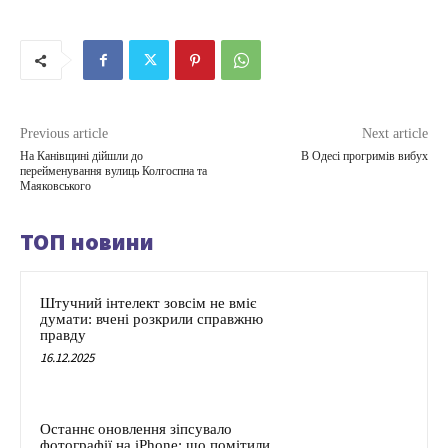
Previous article
Next article
На Канівщині дійшли до
В Одесі прогримів вибух
перейменування вулиць Колгоспна та
Маяковського
ТОП новини
Штучний інтелект зовсім не вміє
думати: вчені розкрили справжню
правду
16.12.2025
Останнє оновлення зіпсувало
фотографії на iPhone: що помітили