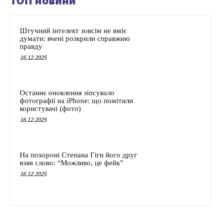
ТОП новини
Штучний інтелект зовсім не вміє
думати: вчені розкрили справжню
правду
16.12.2025
Останнє оновлення зіпсувало
фотографії на iPhone: що помітили
користувачі (фото)
16.12.2025
На похороні Степана Гіги його друг
взяв слово: “Можливо, це фейк”
16.12.2025