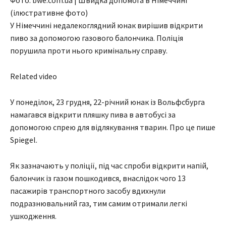
Фото: bwe.com.ua | Швидка допомога в Німеччині
(ілюстративне фото)
У Німеччині недалекоглядний юнак вирішив відкрити
пиво за допомогою газового балончика. Поліція
порушила проти нього кримінальну справу.
Related video
У понеділок, 23 грудня, 22-річний юнак із Вольфсбурга
намагався відкрити пляшку пива в автобусі за
допомогою спрею для відлякування тварин. Про це пише
Spiegel.
Як зазначають у поліції, під час спроби відкрити напій,
балончик із газом пошкодився, внаслідок чого 13
пасажирів транспортного засобу вдихнули
подразнювальний газ, тим самим отримали легкі
ушкодження.