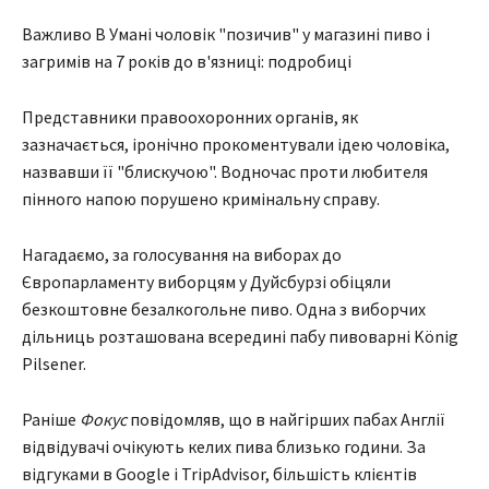
Важливо В Умані чоловік "позичив" у магазині пиво і
загримів на 7 років до в'язниці: подробиці
Представники правоохоронних органів, як
зазначається, іронічно прокоментували ідею чоловіка,
назвавши її "блискучою". Водночас проти любителя
пінного напою порушено кримінальну справу.
Нагадаємо, за голосування на виборах до
Європарламенту виборцям у Дуйсбурзі обіцяли
безкоштовне безалкогольне пиво. Одна з виборчих
дільниць розташована всередині пабу пивоварні König
Pilsener.
Раніше
Фокус
повідомляв, що в найгірших пабах Англії
відвідувачі очікують келих пива близько години. За
відгуками в Google і TripAdvisor, більшість клієнтів