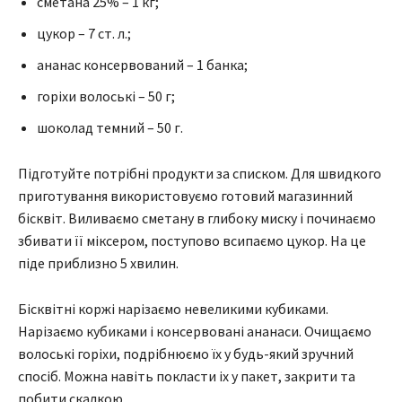
сметана 25% – 1 кг;
цукор – 7 ст. л.;
ананас консервований – 1 банка;
горіхи волоські – 50 г;
шоколад темний – 50 г.
Підготуйте потрібні продукти за списком. Для швидкого
приготування використовуємо готовий магазинний
бісквіт. Виливаємо сметану в глибоку миску і починаємо
збивати її міксером, поступово всипаємо цукор. На це
піде приблизно 5 хвилин.
Бісквітні коржі нарізаємо невеликими кубиками.
Нарізаємо кубиками і консервовані ананаси. Очищаємо
волоські горіхи, подрібнюємо їх у будь-який зручний
спосіб. Можна навіть покласти іх у пакет, закрити та
побити скалкою.