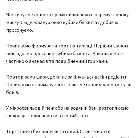
Частину сметанного крему виливаємо в окрему глибоку
миску. Сюди ж занурюємо кубики бісквіта і добре їх
просочуємо.
Починаємо формувати торт на тарілці. Першим шаром
викладаємо просочені кубики бісквіта. Закриваємо їх
частиною ананасів та подрібненими горіхами.
Повторюємо шари, доки не закінчаться всі інгредієнти.
Поливаємо отриману заготівлю сметанним кремом з усіх
боків.
У мікрохвильовій печі або на водяній бані розтоплюємо
шоколад. Поливаємо їм готовий торт.
Торт Панчо без випічки готовий. Ставте його в