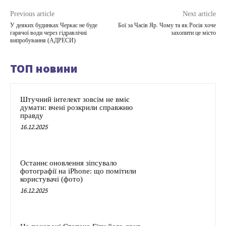
Previous article
Next article
У деяких будинках Черкас не буде
Бої за Часів Яр. Чому та як Росія хоче
гарячої води через гідравлічні
захопити це місто
випробування (АДРЕСИ)
ТОП новини
Штучний інтелект зовсім не вміє
думати: вчені розкрили справжню
правду
16.12.2025
Останнє оновлення зіпсувало
фотографії на iPhone: що помітили
користувачі (фото)
16.12.2025