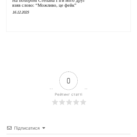
На похороні Степана Гіги його друг
взяв слово: “Можливо, це фейк”
16.12.2025
0
Рейтинг статті
Підписатися