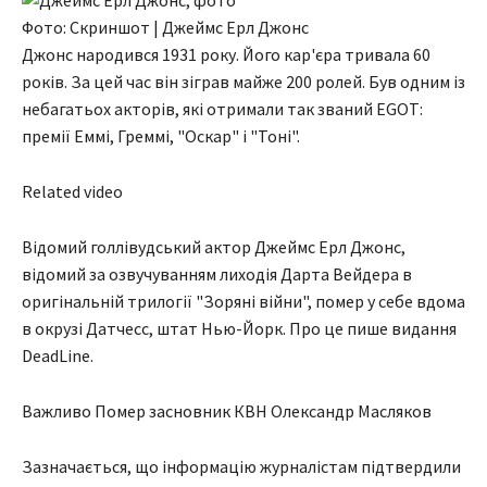
Фото: Скриншот | Джеймс Ерл Джонс
Джонс народився 1931 року. Його кар'єра тривала 60
років. За цей час він зіграв майже 200 ролей. Був одним із
небагатьох акторів, які отримали так званий EGOT:
премії Еммі, Греммі, "Оскар" і "Тоні".
Related video
Відомий голлівудський актор Джеймс Ерл Джонс,
відомий за озвучуванням лиходія Дарта Вейдера в
оригінальній трилогії "Зоряні війни", помер у себе вдома
в окрузі Датчесс, штат Нью-Йорк. Про це пише видання
DeadLine.
Важливо Помер засновник КВН Олександр Масляков
Зазначається, що інформацію журналістам підтвердили