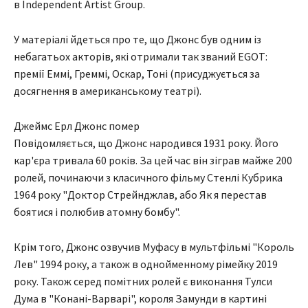
в Independent Artist Group.
У матеріалі йдеться про те, що Джонс був одним із
небагатьох акторів, які отримали так званий EGOT:
премії Еммі, Греммі, Оскар, Тоні (присуджується за
досягнення в американському театрі).
Джеймс Ерл Джонс помер
Повідомляється, що Джонс народився 1931 року. Його
кар'єра тривала 60 років. За цей час він зіграв майже 200
ролей, починаючи з класичного фільму Стенлі Кубрика
1964 року "Доктор Стрейнджлав, або Як я перестав
боятися і полюбив атомну бомбу".
Крім того, Джонс озвучив Муфасу в мультфільмі "Король
Лев" 1994 року, а також в однойменному рімейку 2019
року. Також серед помітних ролей є виконання Тулси
Дума в "Конані-Варварі", короля Замунди в картині