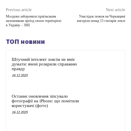
Previous article
Next article
Молдова заборонила ізраїльським
Унаслідок пожеж на Черкащині
паломникам проїзд своєю територією
вигоріли понад 15 гектарів землі
в Україну – ЗМІ
ТОП новини
Штучний інтелект зовсім не вміє
думати: вчені розкрили справжню
правду
16.12.2025
Останнє оновлення зіпсувало
фотографії на iPhone: що помітили
користувачі (фото)
16.12.2025