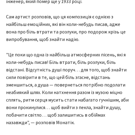
інженер, який помер ще у 1933 році.
Сам артист розповів, що ця композиція є однією з
найбільш емоційних, які він коли-небудь писав, адже
вона про біль втрати та розлуки, про подорож крізь це
випробування, щоб знайти надію.
"Це поки що одна із найбільш атмосферних пісень, які я
коли-небудь писав! Біль втрати, біль розлуки, біль
відстані. Відсутність душі поруч… для того, щоб знайти
сили повірити в те, що цей біль згасне, відстань
зменшиться, а душа — повернеться потрібно подолати
неабиякий шлях. Коли натхнення разом із музою міцно
сплять, ритм серця мусить стати набагато гучнішим, аби
вони прокинулися… щоб вийти з пекла, знайти душу,
побачити світло… щоб залишитись в обіймах
назавжди", — розповів Монатік.