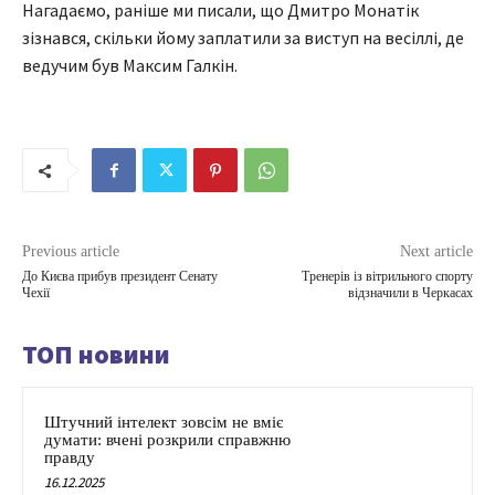
Нагадаємо, раніше ми писали, що Дмитро Монатік
зізнався, скільки йому заплатили за виступ на весіллі, де
ведучим був Максим Галкін.
Previous article
Next article
До Києва прибув президент Сенату
Тренерів із вітрильного спорту
Чехії
відзначили в Черкасах
ТОП новини
Штучний інтелект зовсім не вміє
думати: вчені розкрили справжню
правду
16.12.2025