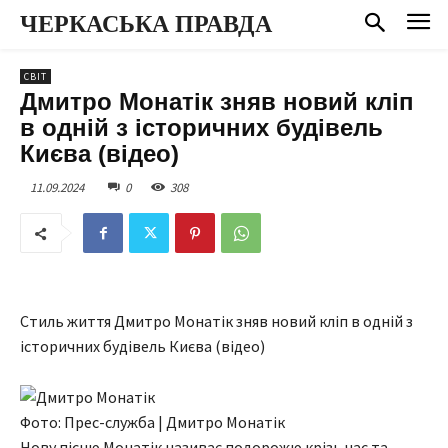
ЧЕРКАСЬКА ПРАВДА
СВІТ
Дмитро Монатік зняв новий кліп
в одній з історичних будівель
Києва (відео)
11.09.2024
0
308
Стиль життя Дмитро Монатік зняв новий кліп в одній з
історичних будівель Києва (відео)
Фото: Прес-служба | Дмитро Монатік
Нову пісню Монатік називає подорожю крізь час та