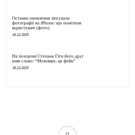
Останнє оновлення зіпсувало
фотографії на iPhone: що помітили
користувачі (фото)
16.12.2025
На похороні Степана Гіги його друг
взяв слово: “Можливо, це фейк”
16.12.2025