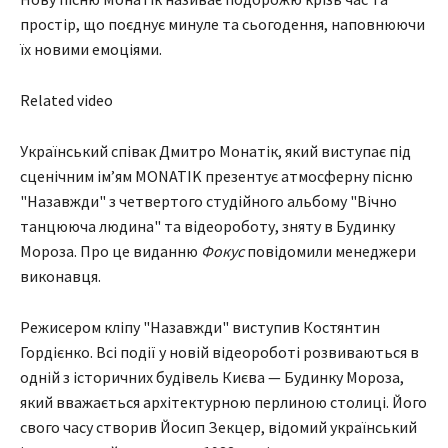
простір, що поєднує минуле та сьогодення, наповнюючи
їх новими емоціями.
Related video
Український співак Дмитро Монатік, який виступає під
сценічним ім’ям MONATIK презентує атмосферну пісню
"Назавжди" з четвертого студійного альбому "Вічно
танцююча людина" та відеороботу, зняту в Будинку
Мороза. Про це виданню
Фокус
повідомили менеджери
виконавця.
Режисером кліпу "Назавжди" виступив Костянтин
Гордієнко. Всі події у новій відеороботі розвиваються в
одній з історичних будівель Києва — Будинку Мороза,
який вважається архітектурною перлиною столиці. Його
свого часу створив Йосип Зекцер, відомий український