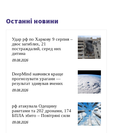
Останні новини
Удар рф по Харкову 9 серпня –
двоє загиблих, 21
постраждалий, серед них
дитина
09.08.2026
DeepMind навчився краще
прогнозувати урагани —
результат здивував вчених
09.08.2026
рф атакувала Одещину
ракетами та 202 дронами, 174
БПЛА збито – Повітряні сили
09.08.2026