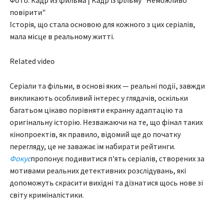
Фото: Кадр из фильма | Кадр із фільму "Неможливо
повірити"
Історія, що стала основою для кожного з цих серіалів,
мала місце в реальному житті.
Related video
Серіали та фільми, в основі яких — реальні події, завжди
викликають особливий інтерес у глядачів, оскільки
багатьом цікаво порівняти екранну адаптацію та
оригінальну історію. Незважаючи на те, що фінал таких
кінопроектів, як правило, відомий ще до початку
перегляду, це не заважає їм набирати рейтинги.
Фокус
пропонує подивитися п'ять серіалів, створених за
мотивами реальних детективних розслідувань, які
допоможуть скрасити вихідні та дізнатися щось нове зі
світу криміналістики.