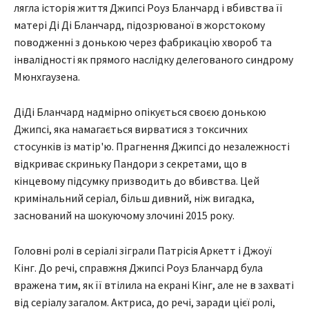
лягла історія життя Джипсі Роуз Бланчард і вбивства її
матері Ді Ді Бланчард, підозрюваної в жорстокому
поводженні з донькою через фабрикацію хвороб та
інвалідності як прямого наслідку делегованого синдрому
Мюнхгаузена.
ДіДі Бланчард надмірно опікується своєю донькою
Джипсі, яка намагається вирватися з токсичних
стосунків із матір'ю. Прагнення Джипсі до незалежності
відкриває скриньку Пандори з секретами, що в
кінцевому підсумку призводить до вбивства. Цей
кримінальний серіал, більш дивний, ніж вигадка,
заснований на шокуючому злочині 2015 року.
Головні ролі в серіалі зіграли Патрісія Аркетт і Джоуї
Кінг. До речі, справжня Джипсі Роуз Бланчард була
вражена тим, як її втілила на екрані Кінг, але не в захваті
від серіалу загалом. Актриса, до речі, заради цієї ролі,