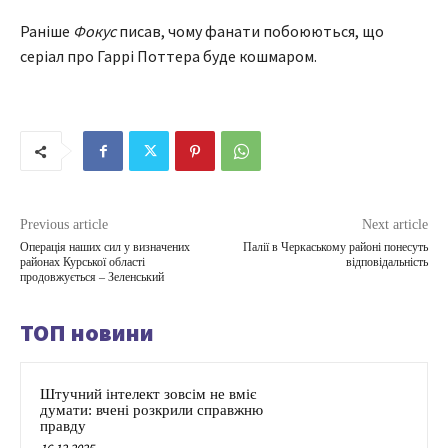
Раніше
Фокус
писав, чому фанати побоюються, що
серіал про Гаррі Поттера буде кошмаром.
Previous article
Next article
Операція наших сил у визначених
Палії в Черкаському районі понесуть
районах Курської області
відповідальність
продовжується – Зеленський
ТОП новини
Штучний інтелект зовсім не вміє
думати: вчені розкрили справжню
правду