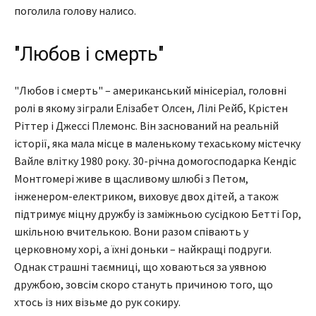
поголила голову налисо.
"Любов і смерть"
"Любов і смерть" – американський мінісеріал, головні
ролі в якому зіграли Елізабет Олсен, Лілі Рейб, Крістен
Ріттер і Джессі Племонс. Він заснований на реальній
історії, яка мала місце в маленькому техаському містечку
Вайле влітку 1980 року. 30-річна домогосподарка Кендіс
Монтгомері живе в щасливому шлюбі з Петом,
інженером-електриком, виховує двох дітей, а також
підтримує міцну дружбу із заміжньою сусідкою Бетті Гор,
шкільною вчителькою. Вони разом співають у
церковному хорі, а їхні доньки – найкращі подруги.
Однак страшні таємниці, що ховаються за уявною
дружбою, зовсім скоро стануть причиною того, що
хтось із них візьме до рук сокиру.