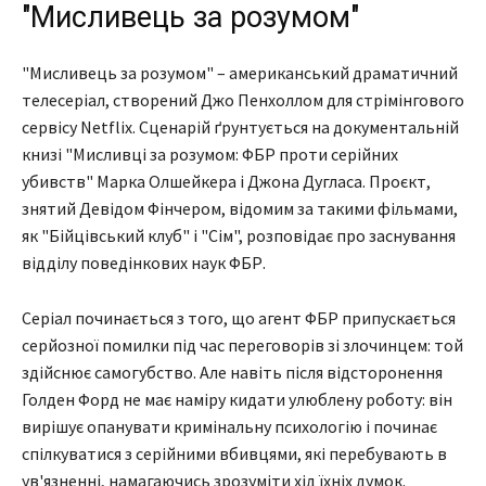
"Мисливець за розумом"
"Мисливець за розумом" – американський драматичний
телесеріал, створений Джо Пенхоллом для стрімінгового
сервісу Netflix. Сценарій ґрунтується на документальній
книзі "Мисливці за розумом: ФБР проти серійних
убивств" Марка Олшейкера і Джона Дугласа. Проєкт,
знятий Девідом Фінчером, відомим за такими фільмами,
як "Бійцівський клуб" і "Сім", розповідає про заснування
відділу поведінкових наук ФБР.
Серіал починається з того, що агент ФБР припускається
серйозної помилки під час переговорів зі злочинцем: той
здійснює самогубство. Але навіть після відсторонення
Голден Форд не має наміру кидати улюблену роботу: він
вирішує опанувати кримінальну психологію і починає
спілкуватися з серійними вбивцями, які перебувають в
ув'язненні, намагаючись зрозуміти хід їхніх думок.