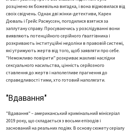
розцінено як божевільна вигадка, і вона відмовилася від
своїх свідчень. Однак дві жінки-детективи, Карен
Дюваль і Грейс Расмуссен, погодилися взятися за
заплутану справу. Просуваючись у розслідуванні вони
виявляють потенційного серійного ґвалтівника і
розкривають інституційні недоліки в правовій системі,
які утримують жертв від того, щоб заявляти про себе.
"Неможливо повірити" розкриває жахливі наслідки
сексуального насильства, цінність серйозного
ставлення до жертв і наполегливе прагнення до
справедливості тими, хто готовий наполягати.
"Вдавання"
"Вдавання" – американський кримінальний мінісеріал
2019 року, що складається з восьми епізодів і
заснований на реальних подіях. В основу сюжету серіалу