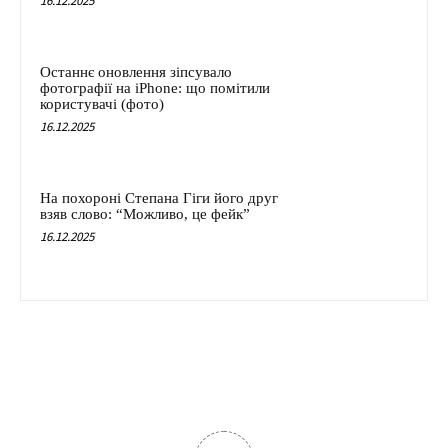
16.12.2025
Останнє оновлення зіпсувало
фотографії на iPhone: що помітили
користувачі (фото)
16.12.2025
На похороні Степана Гіги його друг
взяв слово: “Можливо, це фейк”
16.12.2025