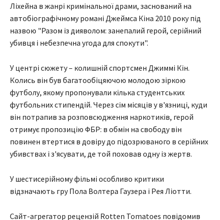
Ліхейна в жанрі кримінальної драми, заснований на
автобіографічному романі Джеймса Кіна 2010 року під
назвою "Разом із дияволом: занепалий герой, серійний
убивця і небезпечна угода для спокути".
У центрі сюжету – колишній спортсмен Джиммі Кін.
Колись він був багатообіцяючою молодою зіркою
футболу, якому пропонували кілька студентських
футбольних стипендій. Через сім місяців у в'язниці, куди
він потрапив за розповсюдження наркотиків, герой
отримує пропозицію ФБР: в обмін на свободу він
повинен втертися в довіру до підозрюваного в серійних
убивствах і з'ясувати, де той поховав одну із жертв.
У шестисерійному фільмі особливо критики
відзначають гру Пола Волтера Гаузера і Рея Ліотти.
Сайт-агрегатор рецензій Rotten Tomatoes повідомив