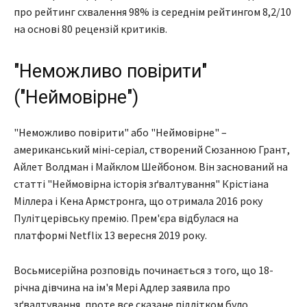
про рейтинг схвалення 98% із середнім рейтингом 8,2/10
на основі 80 рецензій критиків.
"Неможливо повірити"
("Неймовірне")
"Неможливо повірити" або "Неймовірне" –
американський міні-серіал, створений Сюзанною Грант,
Айлет Волдман і Майклом Шейбоном. Він заснований на
статті "Неймовірна історія зґвалтування" Крістіана
Міллера і Кена Армстронга, що отримала 2016 року
Пулітцерівську премію. Прем'єра відбулася на
платформі Netflix 13 вересня 2019 року.
Восьмисерійна розповідь починається з того, що 18-
річна дівчина на ім'я Мері Адлер заявила про
зґвалтування, проте все сказане підлітком було