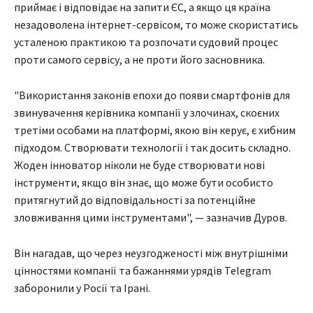
приймає і відповідає на запити ЄС, а якщо ця країна
незадоволена інтернет-сервісом, то може скористатись
усталеною практикою та розпочати судовий процес
проти самого сервісу, а не проти його засновника.
"Використання законів епохи до появи смартфонів для
звинувачення керівника компанії у злочинах, скоєних
третіми особами на платформі, якою він керує, є хибним
підходом. Створювати технології і так досить складно.
Жоден інноватор ніколи не буде створювати нові
інструменти, якщо він знає, що може бути особисто
притягнутий до відповідальності за потенційне
зловживання цими інструментами", — зазначив Дуров.
Він нагадав, що через неузгодженості між внутрішніми
цінностями компанії та бажаннями урядів Telegram
заборонили у Росії та Ірані.