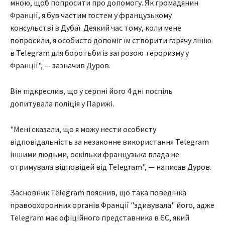
мною, щоб попросити про допомогу. Як громадянин
Франції, я був частим гостем у французькому
консульстві в Дубаї. Деякий час тому, коли мене
попросили, я особисто допоміг їм створити гарячу лінію
в Telegram для боротьби із загрозою тероризму у
Франції", — зазначив Дуров.
Він підкреслив, що у серпні його 4 дні поспіль
допитувала поліція у Парижі.
"Мені сказали, що я можу нести особисту
відповідальність за незаконне використання Telegram
іншими людьми, оскільки французька влада не
отримувала відповідей від Telegram", — написав Дуров.
Засновник Telegram пояснив, що така поведінка
правоохоронних органів Франції "здивувала" його, адже
Telegram має офіційного представника в ЄС, який