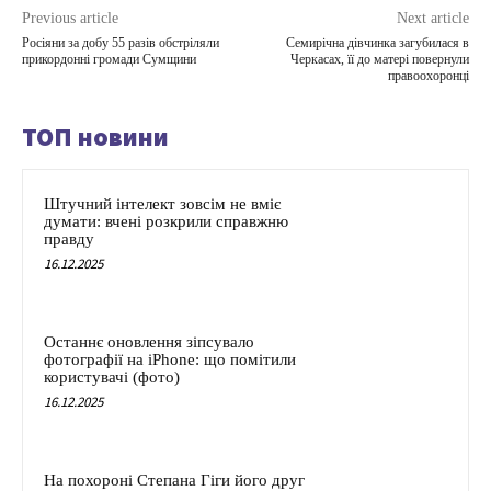
Previous article
Next article
Росіяни за добу 55 разів обстріляли
Семирічна дівчинка загубилася в
прикордонні громади Сумщини
Черкасах, її до матері повернули
правоохоронці
ТОП новини
Штучний інтелект зовсім не вміє
думати: вчені розкрили справжню
правду
16.12.2025
Останнє оновлення зіпсувало
фотографії на iPhone: що помітили
користувачі (фото)
16.12.2025
На похороні Степана Гіги його друг