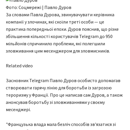
Фото: Соцмережі | Павло Дуров
За словами Павла Дурова, звинувачувати керівника
компанії у злочинах, які скоїли треті особи — це
практика попередньої епохи. Дуров пояснив, що різке
збільшення кількості користувачів Telegram до 950
мільйонів спричинило проблеми, які полегшили
зловживання цим месенджером для зловмисників.
Related video
Засновник Telegram Павло Дуров особисто допомагав
створювати гарячу лінію для боротьби із загрозою
тероризму у Франції. Про це написав сам Дуров, а також
анонсував боротьбу зі зловживаннями у своєму
месенджері.
"Французька влада мала безліч способів зв'язатися зі