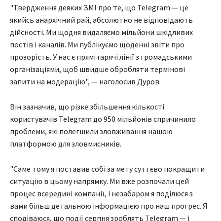
"Твердження деяких ЗМІ про те, що Telegram — це
якийсь анархічний рай, абсолютно не відповідають
дійсності. Ми щодня видаляємо мільйони шкідливих
постів і каналів. Ми публікуємо щоденні звіти про
прозорість. У нас є прямі гарячі лінії з громадськими
організаціями, щоб швидше обробляти термінові
запити на модерацію", — наголосив Дуров.
Він зазначив, що різке збільшення кількості
користувачів Telegram до 950 мільйонів спричинило
проблеми, які полегшили зловживання нашою
платформою для зловмисників.
"Саме тому я поставив собі за мету суттєво покращити
ситуацію в цьому напрямку. Ми вже розпочали цей
процес всередині компанії, і незабаром я поділюся з
вами більш детальною інформацією про наш прогрес. Я
сподіваюся, що події серпня зроблять Telegram — і