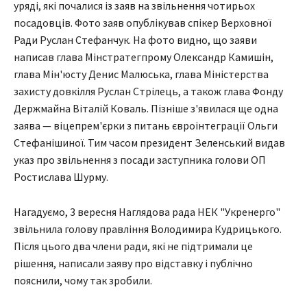
уряді, які почалися із заяв на звільнення чотирьох
посадовців. Фото заяв опублікував спікер Верховної
Ради Руслан Стефанчук. На фото видно, що заяви
написав глава Мінстратегпрому Олександр Камишін,
глава Мін'юсту Денис Малюська, глава Міністерства
захисту довкілля Руслан Стрілець, а також глава Фонду
Держмайна Віталій Коваль. Пізніше з'явилася ще одна
заява — віцепрем'єрки з питань євроінтеграції Ольги
Стефанішиної. Тим часом президент Зеленський видав
указ про звільнення з посади заступника голови ОП
Ростислава Шурму.
Нагадуємо, 3 вересня Наглядова рада НЕК "Укренерго"
звільнила голову правління Володимира Кудрицького.
Після цього два члени ради, які не підтримали це
рішення, написали заяву про відставку і публічно
пояснили, чому так зробили.