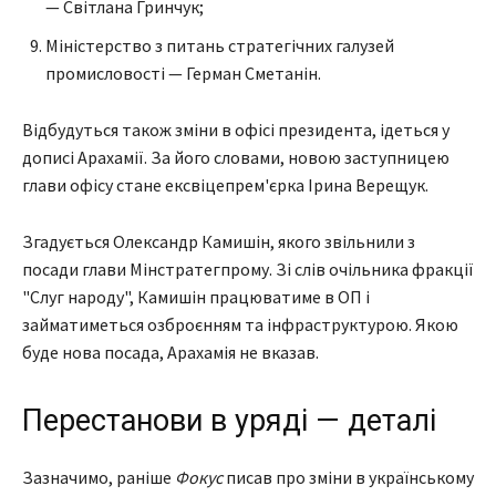
— Світлана Гринчук;
Міністерство з питань стратегічних галузей
промисловості — Герман Сметанін.
Відбудуться також зміни в офісі президента, ідеться у
дописі Арахамії. За його словами, новою заступницею
глави офісу стане ексвіцепрем'єрка Ірина Верещук.
Згадується Олександр Камишін, якого звільнили з
посади глави Мінстратегпрому. Зі слів очільника фракції
"Слуг народу", Камишін працюватиме в ОП і
займатиметься озброєнням та інфраструктурою. Якою
буде нова посада, Арахамія не вказав.
Перестанови в уряді — деталі
Зазначимо, раніше
Фокус
писав про зміни в українському