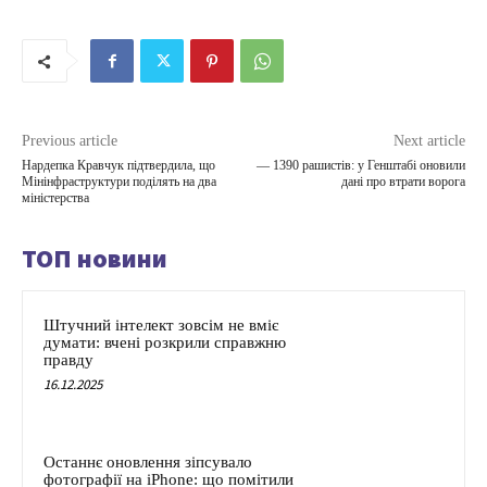
Previous article
Next article
Нардепка Кравчук підтвердила, що
— 1390 рашистів: у Генштабі оновили
Мінінфраструктури поділять на два
дані про втрати ворога
міністерства
ТОП новини
Штучний інтелект зовсім не вміє
думати: вчені розкрили справжню
правду
16.12.2025
Останнє оновлення зіпсувало
фотографії на iPhone: що помітили