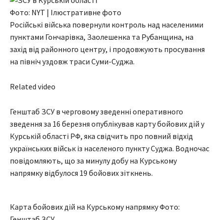
Фото: NYT | Ілюстративне фото
Російські війська повернули контроль над населеними
пунктами Гончарівка, Заолешенка та Рубанщина, на
захід від районного центру, і продовжують просування
на північ уздовж траси Суми-Суджа.
Related video
Генштаб ЗСУ в черговому зведенні оперативного
зведення за 16 березня опублікував карту бойових дій у
Курській області РФ, яка свідчить про повний відхід
українських військ із населеного пункту Суджа. Водночас
повідомляють, що за минулу добу на Курському
напрямку відбулося 19 бойових зіткнень.
Карта бойових дій на Курському напрямку Фото:
Генштаб ЗСУ