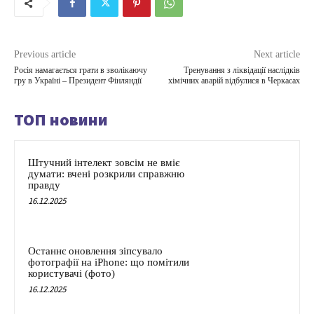
Previous article
Next article
Росія намагається грати в зволікаючу
Тренування з ліквідації наслідків
гру в Україні – Президент Фінляндії
хімічних аварій відбулися в Черкасах
ТОП новини
Штучний інтелект зовсім не вміє
думати: вчені розкрили справжню
правду
16.12.2025
Останнє оновлення зіпсувало
фотографії на iPhone: що помітили
користувачі (фото)
16.12.2025