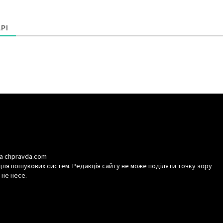
РІ
а chpravda.com
для пошукових систем. Редакція сайту не може поділяти точку зору
 не несе.