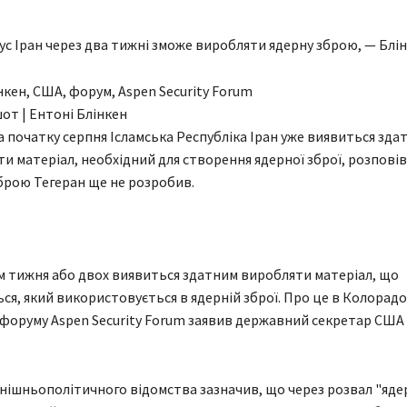
с Іран через два тижні зможе виробляти ядерну зброю, — Блі
от | Ентоні Блінкен
 початку серпня Ісламська Республіка Іран уже виявиться зд
 матеріал, необхідний для створення ядерної зброї, розповів
брою Тегеран ще не розробив.
м тижня або двох виявиться здатним виробляти матеріал, що
я, який використовується в ядерній зброї. Про це в Колорадо,
форуму Aspen Security Forum заявив державний секретар США
нішньополітичного відомства зазначив, що через розвал "яде