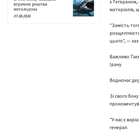
з Тегераном,
втрачені рештки
матеріалів,
мегалодона
07.08.2026
"Замість тог
розщеплюється
цього", — заз
Важливо Таєм
Ірану
Водночас дер
Зі свого бок
прокоментув
"У нас є вар
генерал.