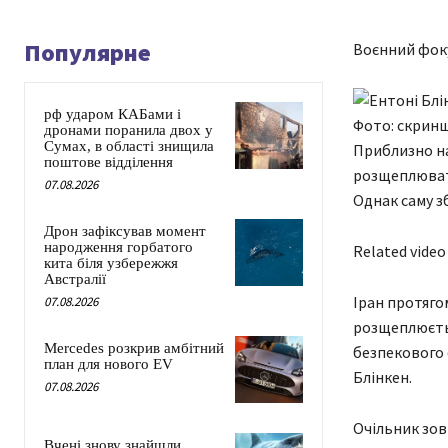
Популярне
Воєнний фоку
рф ударом КАБами і
Фото: скринш
дронами поранила двох у
Сумах, в області знищила
Приблизно на
поштове відділення
розщеплювати
07.08.2026
Однак саму з
Дрон зафіксував момент
народження горбатого
Related video
кита біля узбережжя
Австралії
Іран протяго
07.08.2026
розщеплюєтьс
Mercedes розкрив амбітний
безпекового 
план для нового EV
Блінкен.
07.08.2026
Очільник зов
Вчені знову знайшли