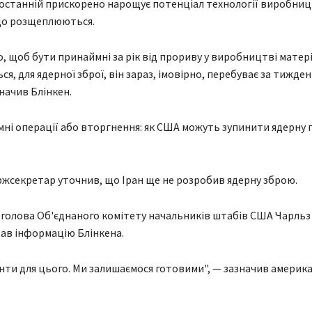
 останній прискорено нарощує потенціал технології виробни
 що розщеплюються.
о, щоб бути принаймні за рік від прориву у виробництві матер
, для ядерної зброї, він зараз, імовірно, перебуває за тижден
начив Блінкен.
ні операції або вторгнення: як США можуть зупинити ядерну 
жсекретар уточнив, що Іран ще не розробив ядерну зброю.
у голова Об'єднаного комітету начальників штабів США Чарльз
ав інформацію Блінкена.
іанти для цього. Ми залишаємося готовими", — зазначив америк