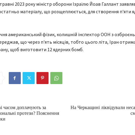
 травні 2023 року міністр оборони Ізраїлю Йоав Галлант заявля
статньо матеріалу, що розщеплюється, для створення п'яти 
ічня американський фізик, колишній інспектор ООН з озброєнь
реджав, що через п'ять місяців, тобто цього літа, Іран отрим
ану, щоб виготовити 12 ядерних бомб.
і часом доплачують за
На Черкащині ліквідували нес
ональні протези? Пояснення
с
ики