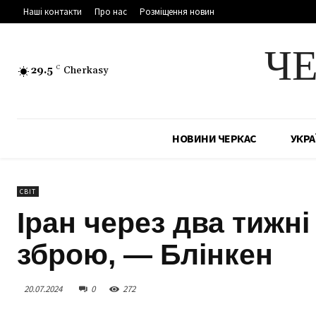
Наші контакти
Про нас
Розміщення новин
Ч
29.5
C
Cherkasy
НОВИНИ ЧЕРКАС
УКРА
СВІТ
Іран через два тижн
зброю, — Блінкен
20.07.2024
0
272