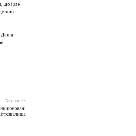
в, що Іран
ядерних
 Девід
ає
Next article
анкціоновані
міттєзвалища