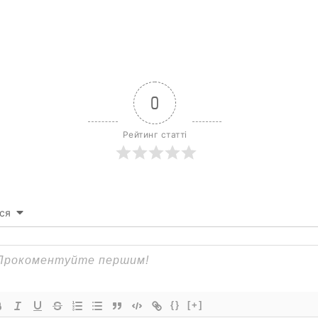
0
Рейтинг статті
ся
{}
[+]