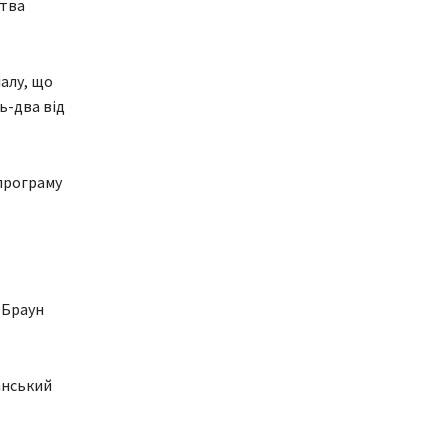
цтва
іалу, що
ь-два від
програму
 Браун
анський