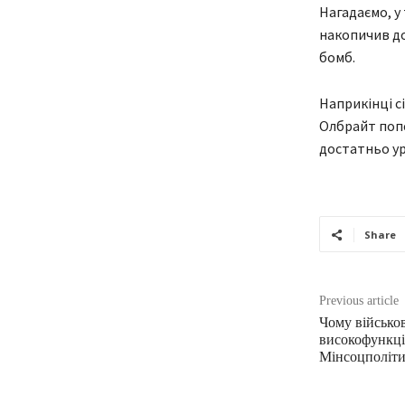
Нагадаємо, у
накопичив до
бомб.
Наприкінці с
Олбрайт попе
достатньо ур
Share
Previous article
Чому військов
високофункці
Мінсоцполіт