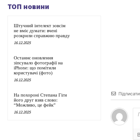
ТОП новини
Штучний інтелект зовсім
не вміє думати: вчені
розкрили справжню правду
16.12.2025
Останнє оновлення
зіпсувало фотографії на
iPhone: що помітили
користувачі (фото)
16.12.2025
Підписати
На похороні Степана Гіги
його друг взяв слово:
“Можливо, це фейк”
16.12.2025