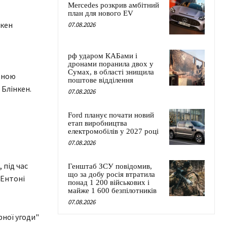
Mercedes розкрив амбітний
план для нового EV
нкен
07.08.2026
рф ударом КАБами і
дронами поранила двох у
Сумах, в області знищила
атною
поштове відділення
 Блінкен.
07.08.2026
Ford планує почати новий
етап виробництва
електромобілів у 2027 році
07.08.2026
 під час
Генштаб ЗСУ повідомив,
що за добу росія втратила
 Ентоні
понад 1 200 військових і
майже 1 600 безпілотників
07.08.2026
рної угоди"