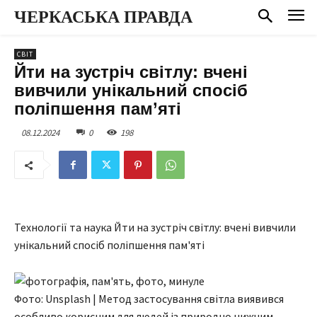
ЧЕРКАСЬКА ПРАВДА
СВІТ
Йти на зустріч світлу: вчені
вивчили унікальний спосіб
поліпшення пам’яті
08.12.2024
0
198
Технології та наука Йти на зустріч світлу: вчені вивчили
унікальний спосіб поліпшення пам'яті
Фото: Unsplash | Метод застосування світла виявився
особливо корисним для людей із природно нижчим