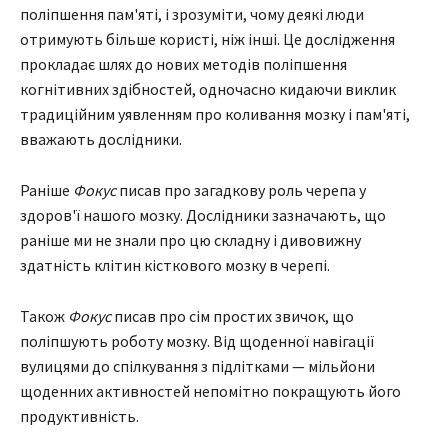
поліпшення пам'яті, і зрозуміти, чому деякі люди
отримують більше користі, ніж інші. Це дослідження
прокладає шлях до нових методів поліпшення
когнітивних здібностей, одночасно кидаючи виклик
традиційним уявленням про коливання мозку і пам'яті,
вважають дослідники.
Раніше
Фокус
писав про загадкову роль черепа у
здоров'ї нашого мозку. Дослідники зазначають, що
раніше ми не знали про цю складну і дивовижну
здатність клітин кісткового мозку в черепі.
Також
Фокус
писав про сім простих звичок, що
поліпшують роботу мозку. Від щоденної навігації
вулицями до спілкування з підлітками — мільйони
щоденних активностей непомітно покращують його
продуктивність.