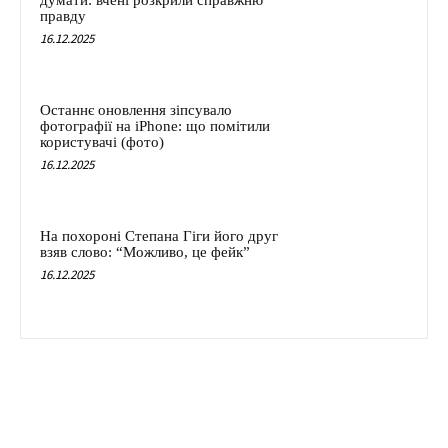
думати: вчені розкрили справжню
правду
16.12.2025
Останнє оновлення зіпсувало
фотографії на iPhone: що помітили
користувачі (фото)
16.12.2025
На похороні Степана Гіги його друг
взяв слово: “Можливо, це фейк”
16.12.2025