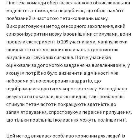
Гіпотеза команди оберталася навколо обчислювальної
моделі тета-гамма, яка передбачає, що обсяг пам'яті
пов'язаний із частотою тета-коливань мозку.
Використовуючи метод сенсорного захоплення, який
синхронізує ритми мозку із зовнішніми стимулами, вони
провели експеримент із 209 учасниками, маніпулюючи
швидкістю їхніх мозкових коливань за допомогою
візуальних і слухових сигналів. Потім учасників
оцінювали за допомогою завдання на виявлення змін, у
якому їм потрібно було визначити відмінності між
наборами різнокольорових квадратів, що
відображалися протягом короткого часу. Несподівано
результати показали, що як швидші, так і повільніші
стимули тета-частоти покращують здатність до
запам'ятовування, спростовуючи первісне припущення,
що тільки повільніші коливання можуть поліпшити її.
Цей метод виявився особливо корисним для людей із