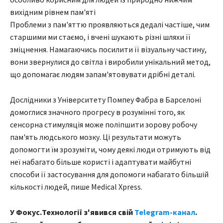
вихідним рівнем пам'яті
Проблеми з пам'яттю проявляються дедалі частіше, чим
старшими ми стаємо, і вчені шукають різні шляхи її
зміцнення. Намагаючись посилити її візуальну частину,
вони звернулися до світла і виробили унікальний метод,
що допомагає людям запам'ятовувати дрібні деталі.
Дослідники з Університету Помпеу Фабра в Барселоні
домоглися значного прогресу в розумінні того, як
сенсорна стимуляція може поліпшити зорову робочу
пам'ять людського мозку. Ці результати можуть
допомогти їм зрозуміти, чому деякі люди отримують від
неї набагато більше користі і адаптувати майбутні
способи її застосування для допомоги набагато більшій
кількості людей, пише Medical Xpress.
У Фокус.Технології з'явився свій
Telegram-канал
.