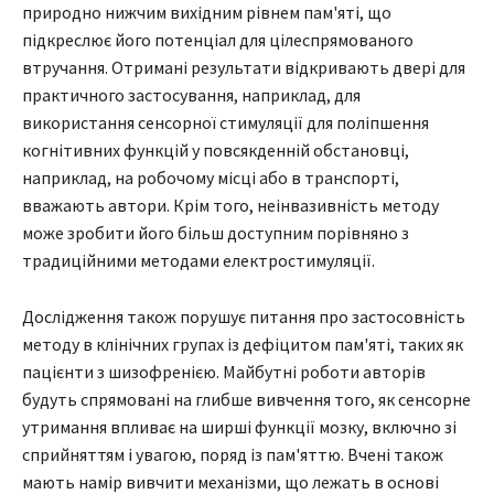
природно нижчим вихідним рівнем пам'яті, що
підкреслює його потенціал для цілеспрямованого
втручання. Отримані результати відкривають двері для
практичного застосування, наприклад, для
використання сенсорної стимуляції для поліпшення
когнітивних функцій у повсякденній обстановці,
наприклад, на робочому місці або в транспорті,
вважають автори. Крім того, неінвазивність методу
може зробити його більш доступним порівняно з
традиційними методами електростимуляції.
Дослідження також порушує питання про застосовність
методу в клінічних групах із дефіцитом пам'яті, таких як
пацієнти з шизофренією. Майбутні роботи авторів
будуть спрямовані на глибше вивчення того, як сенсорне
утримання впливає на ширші функції мозку, включно зі
сприйняттям і увагою, поряд із пам'яттю. Вчені також
мають намір вивчити механізми, що лежать в основі