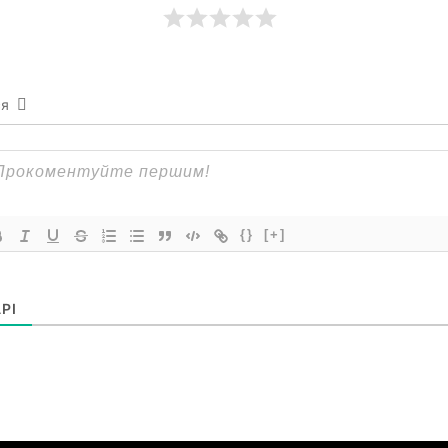
ся
{}
[+]
РІ