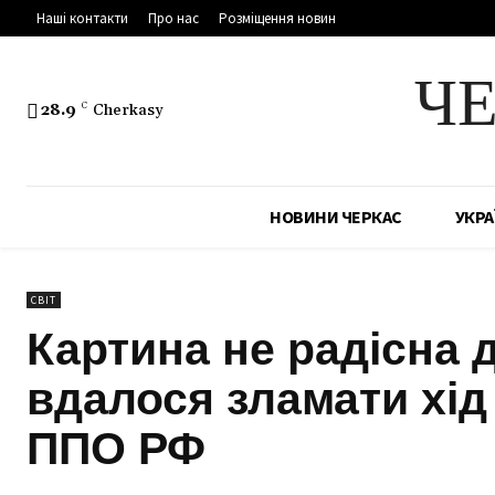
Наші контакти
Про нас
Розміщення новин
Ч
28.9
C
Cherkasy
НОВИНИ ЧЕРКАС
УКРА
СВІТ
Картина не радісна д
вдалося зламати хід
ППО РФ