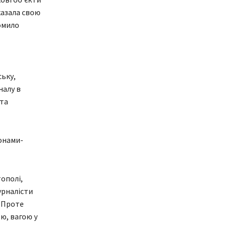
казала свою
омило
ську,
налу в
 та
онами-
ополі,
урналісти
. Проте
ю, вагою у