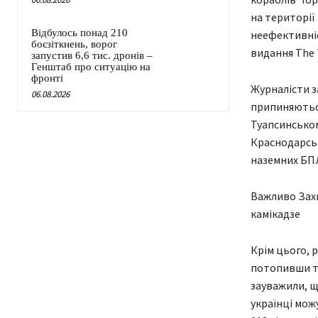
на території
Відбулось понад 210
неефективніс
боєзіткнень, ворог
видання The 
запустив 6,6 тис. дронів –
Генштаб про ситуацію на
фронті
Журналісти з
06.08.2026
припиняються
Туапсинсько
Краснодарськ
наземних БП
Важливо Захи
камікадзе
Крім цього, 
потопивши тр
зауважили, щ
українці мож