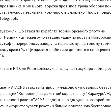
 противника. Крім цього, ворожа протиповітряна оборона по
ть, а експорт зерна значною мірою відновлено. Про це повід
Telegraph.
ауважили, що атаки по кораблях Чорноморського флоту не
. Наприкінці тижня було завдано удару по порту в Новоросій
му нафтопереробному заводу та прилеглому нафтовому термі
ому краю (РФ). Це вдалося зробити за допомогою повітряних
ЛА.
стити НПЗ: як Росія копією українську тактику боротьби з др
ракети ATACMS атакували пірс у тимчасово окупованому Севаст
альщик "Ковровец" та ракетний корвет класу "Каракурс". Ж
о точності ракет ATACMS недостатньо для ударів по кораблях
уть використовувати ракети з більшою унітарною боєголовко