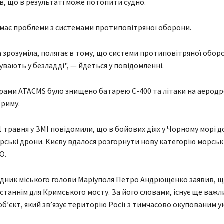
ів, що в результаті може потопити судно.
має проблеми з системами протиповітряної оборони.
ка зрозуміла, полягає в тому, що системи протиповітряної оборо
увають у безладді", — йдеться у повідомленні.
рами ATACMS було знищено батарею С-400 та літаки на аеродр
Криму.
1 травня у ЗМІ повідомили, що в бойових діях у Чорному морі 
орські дрони. Києву вдалося розгорнути нову категорію морсь
О.
адник міського голови Маріуполя Петро Андрющенко заявив, що
станнім для Кримського мосту. За його словами, існує ще важ
обʼєкт, який звʼязує територію Росії з тимчасово окупованим 