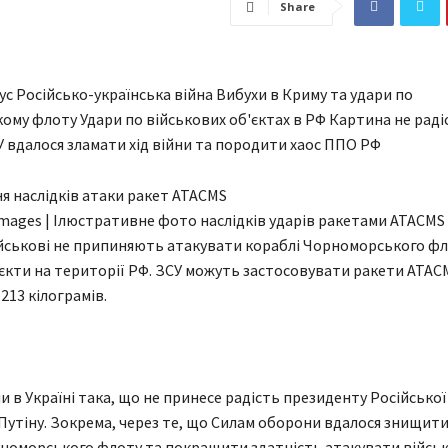
Share
с Російсько-українська війна Вибухи в Криму та удари по
му флоту Удари по військових об'єктах в РФ Картина не раді
СУ вдалося зламати хід війни та породити хаос ППО РФ
Images | Ілюстративне фото наслідків ударів ракетами ATACMS
ійськові не припиняють атакувати кораблі Чорноморського фл
ʼєкти на території РФ. ЗСУ можуть застосовувати ракети ATAC
213 кілограмів.
и в Україні така, що не принесе радість президенту Російської
утіну. Зокрема, через те, що Силам оборони вдалося знищит
номорського флоту та покращити здатність атакувати військ