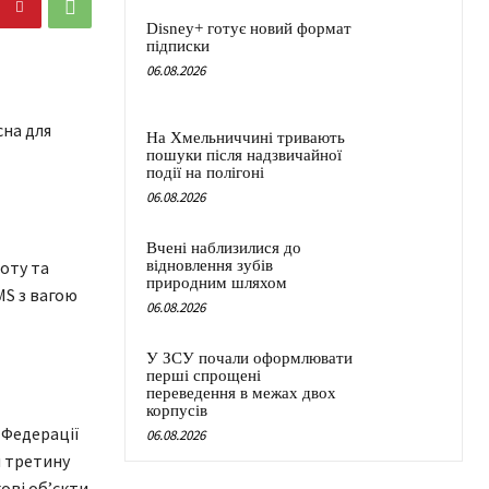
Disney+ готує новий формат
підписки
06.08.2026
сна для
На Хмельниччині тривають
пошуки після надзвичайної
події на полігоні
06.08.2026
Вчені наблизилися до
оту та
відновлення зубів
природним шляхом
MS з вагою
06.08.2026
У ЗСУ почали оформлювати
перші спрощені
переведення в межах двох
корпусів
 Федерації
06.08.2026
и третину
ові обʼєкти