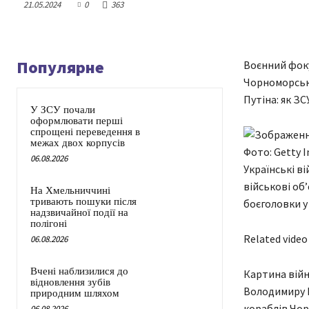
21.05.2024
0
363
Популярне
Воєнний фоку
Чорноморсько
Путіна: як З
У ЗСУ почали
оформлювати перші
спрощені переведення в
межах двох корпусів
Фото: Getty 
06.08.2026
Українські в
військові об
На Хмельниччині
тривають пошуки після
боєголовки у 
надзвичайної події на
полігоні
Related video
06.08.2026
Вчені наблизилися до
Картина війн
відновлення зубів
Володимиру П
природним шляхом
кораблів Чор
06.08.2026