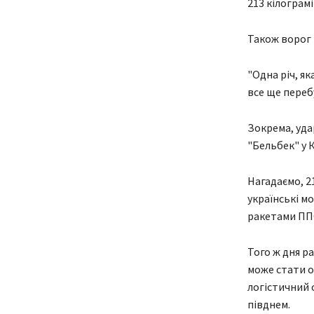
213 кілограм
Також ворог 
"Одна річ, я
все ще переб
Зокрема, уда
"Бельбек" у 
Нагадаємо, 2
українські м
ракетами ПП
Того ж дня р
може стати о
логістичний 
півднем.