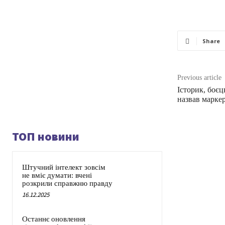
Share
Previous article
Історик, боє
назвав маркер
ТОП новини
Штучний інтелект зовсім
не вміє думати: вчені
розкрили справжню правду
16.12.2025
Останнє оновлення