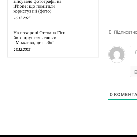
зіпсувало фотографії на
iPhone: що помітили
користувачі (фото)
16.12.2025
Підписати
На похороні Степана Гіги
його друг взяв слово:
“Можливо, це фейк”
16.12.2025
0
КОМЕНТА