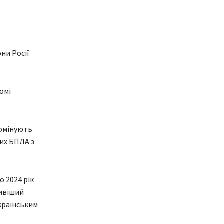
ни Росії
омі
домінують
ких БПЛА з
 2024 рік
ливіший
українським