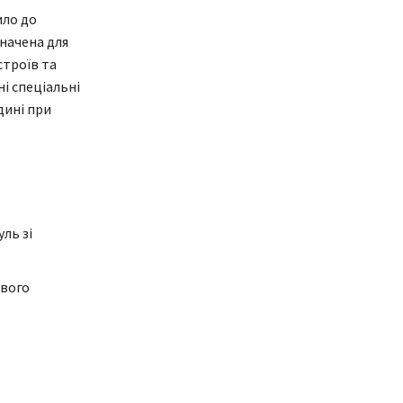
ило до
значена для
строїв та
і спеціальні
дині при
ль зі
ового