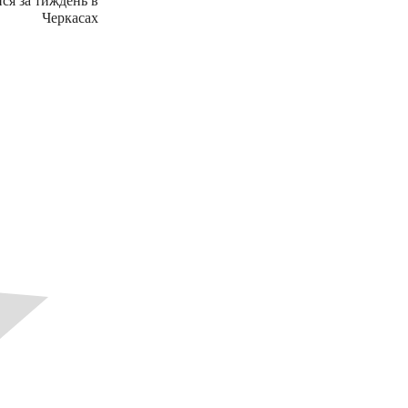
ся за тиждень в
Черкасах