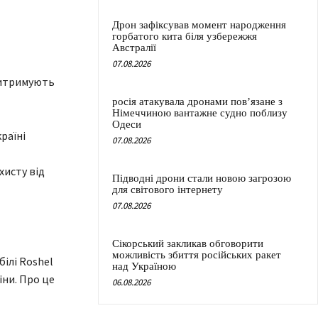
Дрон зафіксував момент народження
горбатого кита біля узбережжя
Австралії
07.08.2026
 витримують
росія атакувала дронами пов’язане з
Німеччиною вантажне судно поблизу
Одеси
07.08.2026
хисту від
Підводні дрони стали новою загрозою
для світового інтернету
07.08.2026
Сікорський закликав обговорити
можливість збиття російських ракет
ілі Roshel
над Україною
іни. Про це
06.08.2026