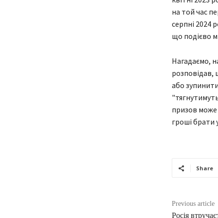
на той час пе
серпні 2024 
що подієво ми
Нагадаємо, н
розповідав, 
або зупинити 
"тягнутимуть
призов може 
гроші брати 
Share
Previous article
Росія втруча