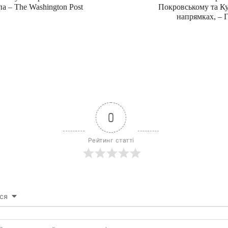
а – The Washington Post
Покровському та К
напрямках, – 
0
Рейтинг статті
ся