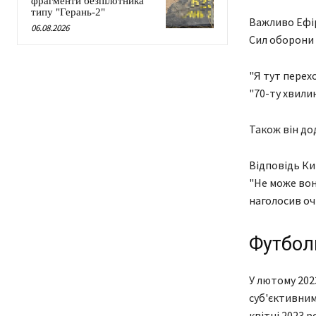
фрагменти безпілотника
типу "Герань-2"
Важливо Ефір
06.08.2026
Сил оборони
"Я тут перехо
"70-ту хвилин
Також він дод
Відповідь Кир
"Не може воно
наголосив оч
Футбол
У лютому 202
суб'єктивними
квітні 2023 