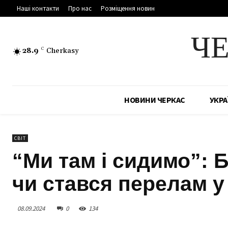
Наші контакти
Про нас
Розміщення новин
Ч
28.9
C
Cherkasy
НОВИНИ ЧЕРКАС
УКРА
СВІТ
“Ми там і сидимо”: 
чи стався перелам у 
08.09.2024
0
134