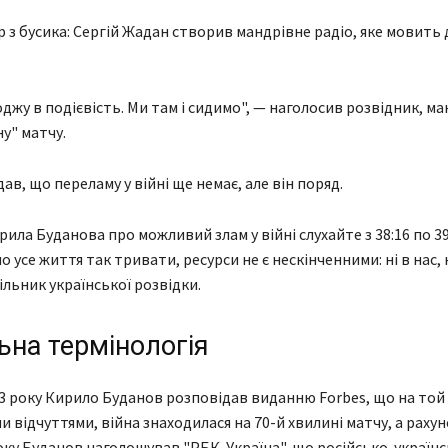
 з бусика: Сергій Жадан створив мандрівне радіо, яке мовить 
джу в подієвість. Ми там і сидимо", — наголосив розвідник, ма
у" матчу.
ав, що переламу у війні ще немає, але він поряд.
ила Буданова про можливий злам у війні слухайте з 38:16 по 39
 усе життя так тривати, ресурси не є нескінченними: ні в нас, н
ільник української розвідки.
ьна термінологія
3 року Кирило Буданов розповідав виданню Forbes, що на той ч
 відчуттями, війна знаходилася на 70-й хвилині матчу, а рахуно
року Буданов наголошував "РБК-Україна", що російсько-українс