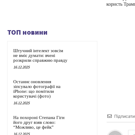
користь Трамп
ТОП новини
Штучний інтелект зовсім
не вміє думати: вчені
розкрили справжню правду
16.12.2025
Останнє оновлення
зіпсувало фотографії на
iPhone: що помітили
користувачі (фото)
16.12.2025
Підписати
На похороні Степана Гіги
його друг взяв слово:
“Можливо, це фейк”
16.12.2025