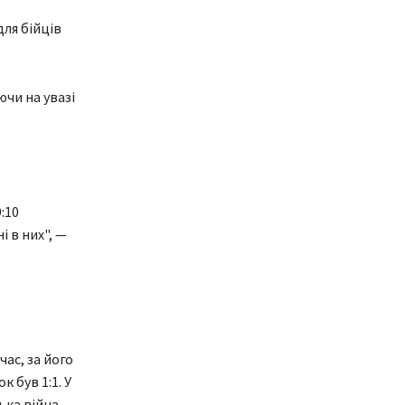
для бійців
ючи на увазі
:10
і в них", —
ас, за його
к був 1:1. У
ька війна