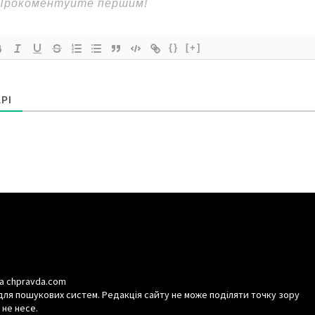
{}
[+]
РІ
а chpravda.com
для пошукових систем. Редакція сайту не може поділяти точку зору
 не несе.