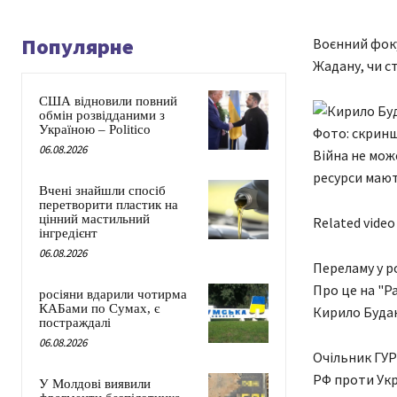
Популярне
Воєнний фоку
Жадану, чи ст
США відновили повний
обмін розвідданими з
Україною – Politico
Фото: скринш
06.08.2026
Війна не може
ресурси мают
Вчені знайшли спосіб
перетворити пластик на
цінний мастильний
Related video
інгредієнт
06.08.2026
Переламу у р
Про це на "Р
росіяни вдарили чотирма
КАБами по Сумах, є
Кирило Буда
постраждалі
06.08.2026
Очільник ГУР
РФ проти Укр
У Молдові виявили