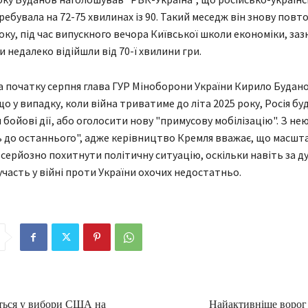
ребувала на 72-75 хвилинах із 90. Такий меседж він знову повт
року, під час випускного вечора Київської школи економіки, за
 недалеко відійшли від 70-ї хвилини гри.
а початку серпня глава ГУР Міноборони України Кирило Будан
що у випадку, коли війна триватиме до літа 2025 року, Росія б
бойові дії, або оголосити нову "примусову мобілізацію". З нею
 до останнього", адже керівництво Кремля вважає, що масшт
серйозно похитнути політичну ситуацію, оскільки навіть за д
участь у війні проти України охочих недостатньо.
ється у вибори США на
Найактивніше ворог