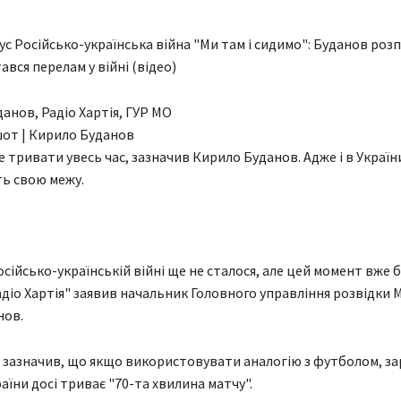
с Російсько-українська війна "Ми там і сидимо": Буданов роз
ався перелам у війні (відео)
от | Кирило Буданов
 тривати увесь час, зазначив Кирило Буданов. Адже і в України, 
ь свою межу.
осійсько-українській війні ще не сталося, але цей момент вже 
адіо Хартія" заявив начальник Головного управління розвідки
нов.
 зазначив, що якщо використовувати аналогію з футболом, зар
аїни досі триває "70-та хвилина матчу".