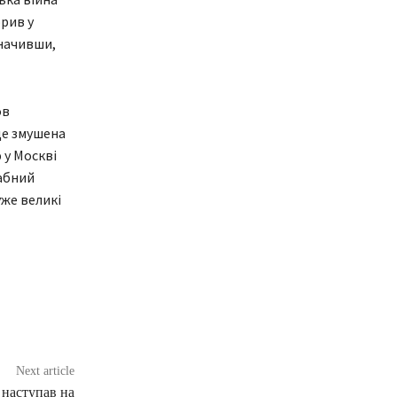
орив у
значивши,
ов
уде змушена
 у Москві
абний
уже великі
Next article
 наступав на