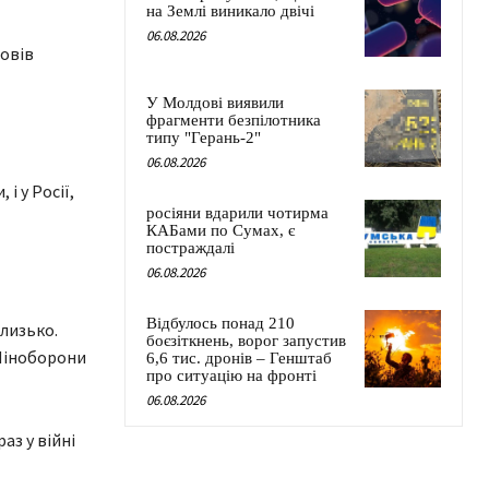
на Землі виникало двічі
06.08.2026
повів
У Молдові виявили
фрагменти безпілотника
типу "Герань-2"
06.08.2026
і у Росії,
росіяни вдарили чотирма
КАБами по Сумах, є
постраждалі
06.08.2026
Відбулось понад 210
близько.
боєзіткнень, ворог запустив
 Міноборони
6,6 тис. дронів – Генштаб
про ситуацію на фронті
06.08.2026
аз у війні