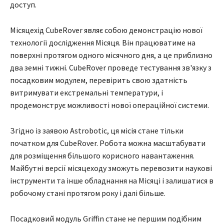
доступ.
Місяцехід CubeRover являє собою демонстрацію нової
технології дослідження Місяця. Він працюватиме на
поверхні протягом одного місячного дня, а це приблизно
два земні тижні. CubeRover проведе тестування зв'язку з
посадковим модулем, перевірить свою здатність
витримувати екстремальні температури, і
продемонструє можливості нової операційної системи.
Згідно із заявою Astrobotic, ця місія стане тільки
початком для CubeRover. Робота можна масштабувати
для розміщення більшого корисного навантаження.
Майбутні версії місяцеходу зможуть перевозити наукові
інструменти та інше обладнання на Місяці і залишатися в
робочому стані протягом року і далі більше.
Посадковий модуль Griffin стане не першим подібним