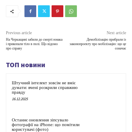
Previous article
Next article
На Черкащині забили до смерті юнака
Демобілізацію прибрали із
і прикопали тіло в полі. Що відомо
законопроекту про мобілізацію: що це
про справу
означає
ТОП новини
Штучний інтелект зовсім не вміє
думати: вчені розкрили справжню
правду
16.12.2025
Останнє оновлення зіпсувало
фотографії на iPhone: що помітили
користувачі (фото)