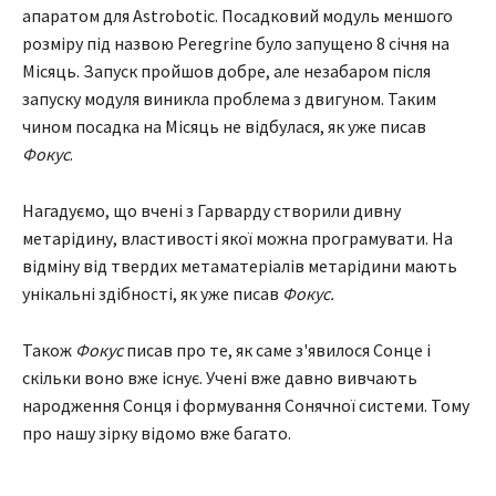
апаратом для Astrobotic. Посадковий модуль меншого
розміру під назвою Peregrine було запущено 8 січня на
Місяць. Запуск пройшов добре, але незабаром після
запуску модуля виникла проблема з двигуном. Таким
чином посадка на Місяць не відбулася, як уже писав
Фокус
.
Нагадуємо, що вчені з Гарварду створили дивну
метарідину, властивості якої можна програмувати. На
відміну від твердих метаматеріалів метарідини мають
унікальні здібності, як уже писав
Фокус.
Також
Фокус
писав про те, як саме з'явилося Сонце і
скільки воно вже існує. Учені вже давно вивчають
народження Сонця і формування Сонячної системи. Тому
про нашу зірку відомо вже багато.