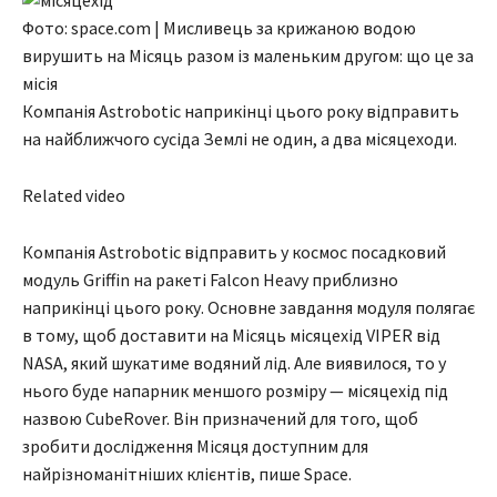
Фото: space.com | Мисливець за крижаною водою
вирушить на Місяць разом із маленьким другом: що це за
місія
Компанія Astrobotic наприкінці цього року відправить
на найближчого сусіда Землі не один, а два місяцеходи.
Related video
Компанія Astrobotic відправить у космос посадковий
модуль Griffin на ракеті Falcon Heavy приблизно
наприкінці цього року. Основне завдання модуля полягає
в тому, щоб доставити на Місяць місяцехід VIPER від
NASA, який шукатиме водяний лід. Але виявилося, то у
нього буде напарник меншого розміру — місяцехід під
назвою CubeRover. Він призначений для того, щоб
зробити дослідження Місяця доступним для
найрізноманітніших клієнтів, пише Space.