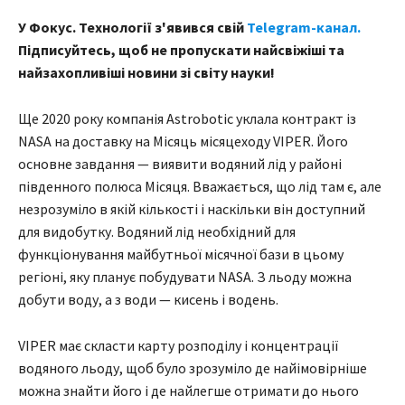
У Фокус. Технології з'явився свій
Telegram-канал.
Підписуйтесь, щоб не пропускати найсвіжіші та
найзахопливіші новини зі світу науки!
Ще 2020 року компанія Astrobotic уклала контракт із
NASA на доставку на Місяць місяцеходу VIPER. Його
основне завдання — виявити водяний лід у районі
південного полюса Місяця. Вважається, що лід там є, але
незрозуміло в якій кількості і наскільки він доступний
для видобутку. Водяний лід необхідний для
функціонування майбутньої місячної бази в цьому
регіоні, яку планує побудувати NASA. З льоду можна
добути воду, а з води — кисень і водень.
VIPER має скласти карту розподілу і концентрації
водяного льоду, щоб було зрозуміло де найімовірніше
можна знайти його і де найлегше отримати до нього