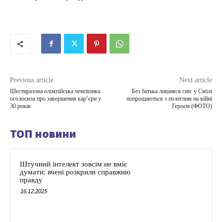
Previous article
Next article
Шестиразова олімпійська чемпіонка
Без батька лишився син: у Смілі
оголосила про завершення кар’єри у
попрощаються з полеглим на війні
30 років
Героєм (ФОТО)
ТОП новини
Штучний інтелект зовсім не вміє
думати: вчені розкрили справжню
правду
16.12.2025