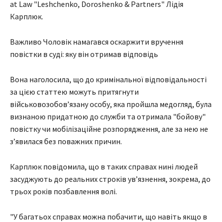
at Law "Leshchenko, Doroshenko & Рartners" Лідія
Карплюк.
Важливо Чоловік намагався оскаржити вручення
повістки в суді: яку він отримав відповідь
Вона наголосила, що до кримінальної відповідальності
за цією статтею можуть притягнути
військовозобовʼязану особу, яка пройшла медогляд, була
визнаною придатною до служби та отримала "бойову"
повістку чи мобілізаційне розпорядження, але за нею не
зʼявилася без поважних причин.
Карплюк повідомила, що в таких справах нині людей
засуджують до реальних строків увʼязнення, зокрема, до
трьох років позбавлення волі.
"У багатьох справах можна побачити, що навіть якщо в