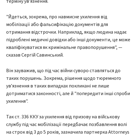
терміну увʼязнення.
"Йдеться, зокрема, про навмисне ухилення від
мобілізації або фальсифікацію документів для
отримання відстрочки. Наприклад, якщо людина надає
підроблені медичні довідки або інші документи, це може
кваліфікуватися як кримінальне правопорушення", —
сказав Сергій Савинський.
Він зауважив, що під час війни суворо ставляться до
таких порушень. Зокрема, рішення щодо тюремного
увʼязнення в таких випадках покликані не лише
дотриматися законності, але й "попередити інші спроби
ухилення".
Так ст. 336 ККУ за ухилення від призову на військову
службу під час мобілізації передбачає позбавлення волі
на строк від 3 до 5 років, зазначила партнерка Attorneys