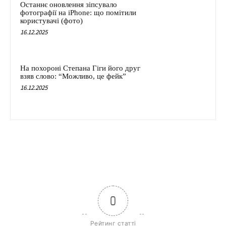
Останнє оновлення зіпсувало
фотографії на iPhone: що помітили
користувачі (фото)
16.12.2025
На похороні Степана Гіги його друг
взяв слово: “Можливо, це фейк”
16.12.2025
0
Рейтинг статті