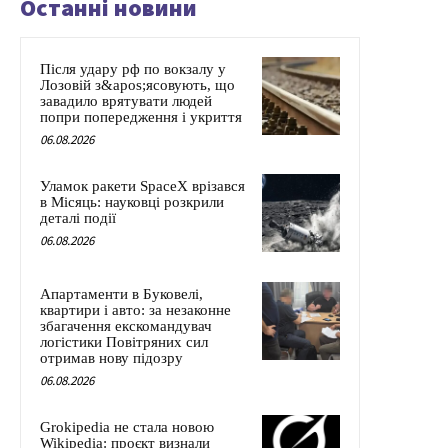
Останні новини
Після удару рф по вокзалу у
Лозовій з&apos;ясовують, що
завадило врятувати людей
попри попередження і укриття
06.08.2026
Уламок ракети SpaceX врізався
в Місяць: науковці розкрили
деталі події
06.08.2026
Апартаменти в Буковелі,
квартири і авто: за незаконне
збагачення екскомандувач
логістики Повітряних сил
отримав нову підозру
06.08.2026
Grokipedia не стала новою
Wikipedia: проєкт визнали