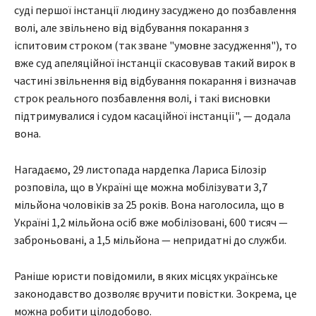
суді першої інстанції людину засуджено до позбавлення
волі, але звільнено від відбування покарання з
іспитовим строком (так зване "умовне засудження"), то
вже суд апеляційної інстанції скасовував такий вирок в
частині звільнення від відбування покарання і визначав
строк реального позбавлення волі, і такі висновки
підтримувалися і судом касаційної інстанції", — додала
вона.
Нагадаємо, 29 листопада нардепка Лариса Білозір
розповіла, що в Україні ще можна мобілізувати 3,7
мільйона чоловіків за 25 років. Вона наголосила, що в
Україні 1,2 мільйона осіб вже мобілізовані, 600 тисяч —
заброньовані, а 1,5 мільйона — непридатні до служби.
Раніше юристи повідомили, в яких місцях українське
законодавство дозволяє вручити повістки. Зокрема, це
можна робити цілодобово.