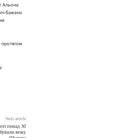
т Альона
річ бажано
не
и протягом
у.
Next article
оті понад 30
рбували вежу
Шухова