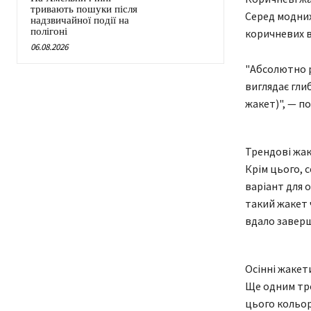
тривають пошуки після
Серед модних
надзвичайної події на
полігоні
коричневих ві
06.08.2026
"Абсолютно р
виглядає гли
жакет)", — по
Трендові жак
Крім цього, 
варіант для 
такий жакет 
вдало заверш
Осінні жакет
Ще одним тре
цього кольор