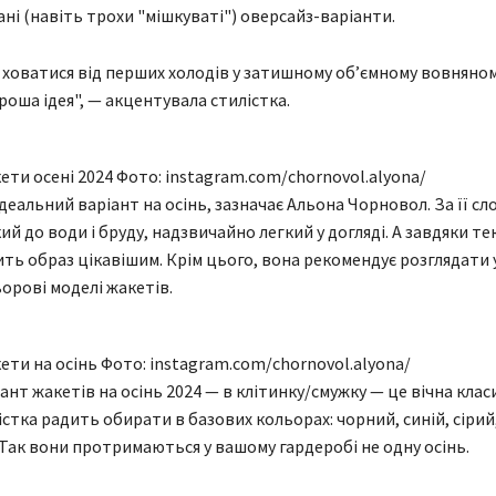
ані (навіть трохи "мішкуваті") оверсайз-варіанти.
 ховатися від перших холодів у затишному обʼємному вовняно
роша ідея", — акцентувала стилістка.
ети осені 2024 Фото: instagram.com/chornovol.alyona/
деальний варіант на осінь, зазначає Альона Чорновол. За її сл
ий до води і бруду, надзвичайно легкий у догляді. А завдяки те
ть образ цікавішим. Крім цього, вона рекомендує розглядати 
ьорові моделі жакетів.
ети на осінь Фото: instagram.com/chornovol.alyona/
нт жакетів на осінь 2024 — в клітинку/смужку — це вічна класи
істка радить обирати в базових кольорах: чорний, синій, сірий
Так вони протримаються у вашому гардеробі не одну осінь.