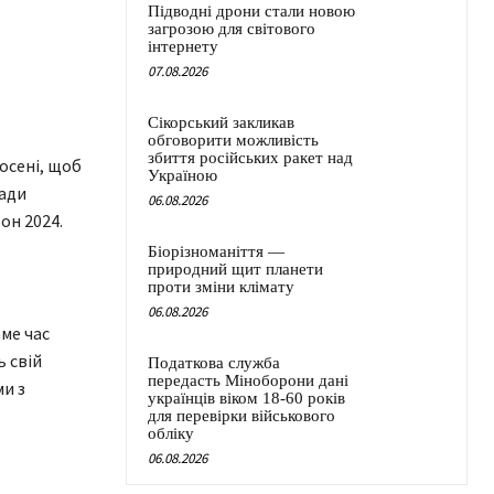
Підводні дрони стали новою
загрозою для світового
інтернету
07.08.2026
Сікорський закликав
обговорити можливість
збиття російських ракет над
 осені, щоб
Україною
ради
06.08.2026
он 2024.
Біорізноманіття —
природний щит планети
проти зміни клімату
06.08.2026
аме час
ь свій
Податкова служба
передасть Міноборони дані
ми з
українців віком 18-60 років
для перевірки військового
обліку
06.08.2026