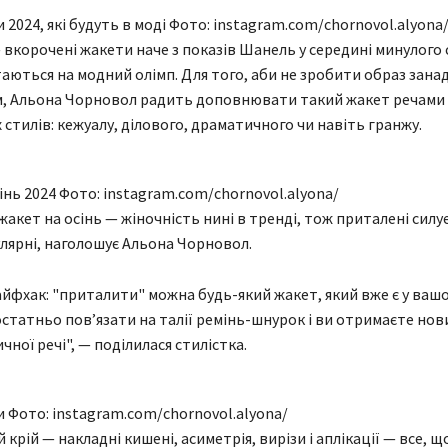
 2024, які будуть в моді Фото: instagram.com/chornovol.alyona
— вкорочені жакети наче з показів Шанель у середині минулого 
аються на модний олімп. Для того, аби не зробити образ зана
, Альона Чорновол радить доповнювати такий жакет речами 
стилів: кежуалу, ділового, драматичного чи навіть гранжу.
інь 2024 Фото: instagram.com/chornovol.alyona/
акет на осінь — жіночність нині в тренді, тож приталені силу
лярні, наголошує Альона Чорновол.
йфхак: "приталити" можна будь-який жакет, який вже є у ваш
остатньо повʼязати на талії ремінь-шнурок і ви отримаєте нов
ичної речі", — поділилася стилістка.
и Фото: instagram.com/chornovol.alyona/
крій — накладні кишені, асиметрія, вирізи і аплікації — все, 