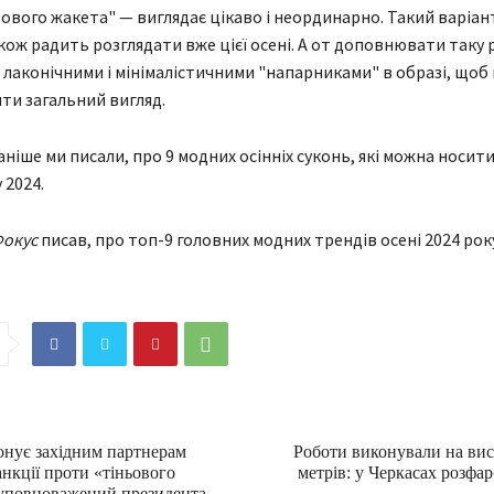
зового жакета" — виглядає цікаво і неординарно. Такий варіан
ож радить розглядати вже цієї осені. А от доповнювати таку 
лаконічними і мінімалістичними "напарниками" в образі, щоб 
и загальний вигляд.
аніше ми писали, про 9 модних осінніх суконь, які можна носит
 2024.
окус
писав, про топ-9 головних модних трендів осені 2024 рок
онує західним партнерам
Роботи виконували на вис
анкції проти «тіньового
метрів: у Черкасах розфа
уповноважений президента