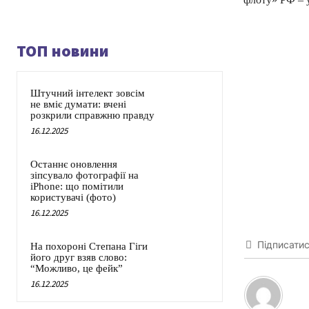
ТОП новини
Штучний інтелект зовсім
не вміє думати: вчені
розкрили справжню правду
16.12.2025
Останнє оновлення
зіпсувало фотографії на
iPhone: що помітили
користувачі (фото)
16.12.2025
Підписати
На похороні Степана Гіги
його друг взяв слово:
“Можливо, це фейк”
16.12.2025