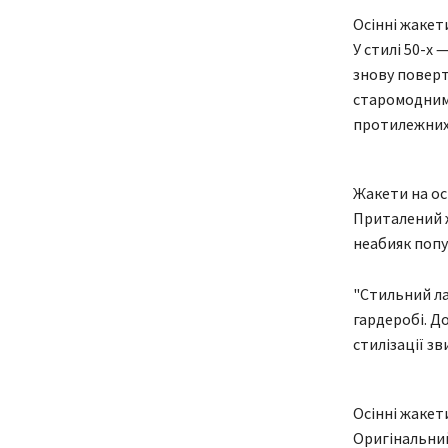
Осінні жакети
У стилі 50-х 
знову поверт
старомодним
протилежних 
Жакети на ос
Приталений ж
неабияк попу
"Стильний ла
гардеробі. Д
стилізації зв
Осінні жакет
Оригінальний 