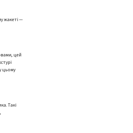
му жакеті —
овами, цей
кстурі
у цьому
ка. Такі
,