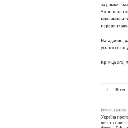
за рамки "ба
Чорновол так
максимально 
перевантажит
Нагадаємо, р
усього сезону
Крім цього,
Ф
Share
Previous article
Україна проп
ввести нові с
флоту» РФ – 