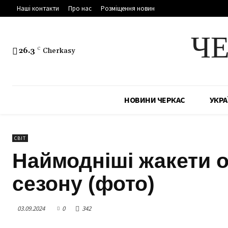
Наші контакти
Про нас
Розміщення новин
Ч
26.3
C
Cherkasy
НОВИНИ ЧЕРКАС
УКРА
СВІТ
Наймодніші жакети ос
сезону (фото)
03.09.2024
0
342