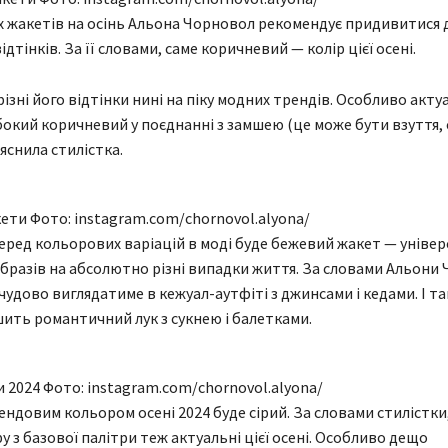
 жакетів на осінь Альона Чорновол рекомендує придивитися 
дтінків. За її словами, саме коричневий — колір цієї осені.
ізні його відтінки нині на піку модних трендів. Особливо акту
бокий коричневий у поєднанні з замшею (це може бути взуття, 
яснила стилістка.
ети Фото: instagram.com/chornovol.alyona/
серед кольорових варіацій в моді буде бежевий жакет — уніве
образів на абсолютно різні випадки життя. За словами Альони
чудово виглядатиме в кежуал-аутфіті з джинсами і кедами. І та
ить романтичний лук з сукнею і балетками.
и 2024 Фото: instagram.com/chornovol.alyona/
ндовим кольором осені 2024 буде сірий. За словами стилістки
у з базової палітри теж актуальні цієї осені. Особливо дещо