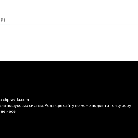
РІ
а chpravda.com
для пошукових систем. Редакція сайту не може поділяти точку зору
 не несе.