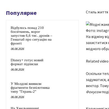
Популярне
Стиль життя 
Відбулось понад 210
Фото: instag
боєзіткнень, ворог
запустив 6,6 тис. дронів –
На відміну ві
Генштаб про ситуацію на
захиститися 
фронті
модного обра
06.08.2026
Disney+ готує новий
Related video
формат підписки
06.08.2026
Оскільки теп
задуматися, а
У Молдові виявили
вектор. Тому
фрагменти безпілотника
Фокусом
под
типу "Герань-2"
06.08.2026
Коричневі жа
На Хмельниччині