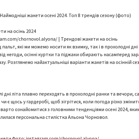
Наймодніші жакети осені 2024. Топ 8 трендів сезону (фото)
ram.com/chornovol.alyona/ | Трендові жакети на осінь
д пальт, які ми можемо носити як взимку, так і в прохолодні дні
від негоди, осінні куртки та піджаки обирають насамперед за
зу. Розглянемо найактуальніші варіанти жакетів на осінній сез
лі дні літа плавно переходять в прохолодні ранки та вечори, с
 чи є щось у гардеробі, щоб зігрітися, коли погода різко змінит
 варто ознайомитися з головними тенденціями осені 2024, яки
ілилася персональна стилістка Альона Чорновол.
кети Фото: instagram.com/chornovol.alyona/