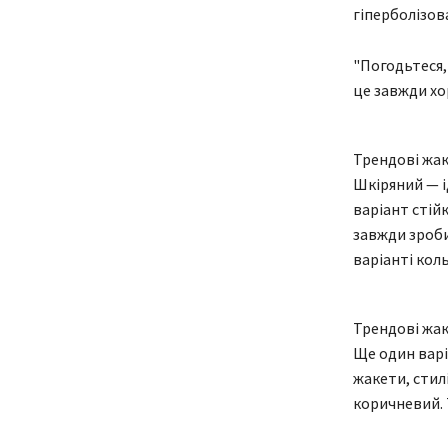
гіперболізов
"Погодьтеся,
це завжди хо
Трендові жак
Шкіряний — і
варіант стійк
завжди зроби
варіанті кол
Трендові жак
Ще один варіа
жакети, стил
коричневий. 