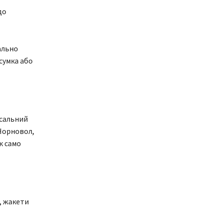
до
ально
сумка або
рсальний
 Чорновол,
к само
, жакети