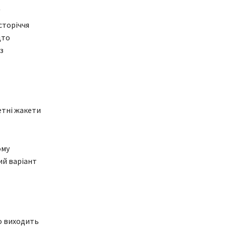
/
сторіччя
дто
з
етні жакети
ому
ий варіант
що виходить