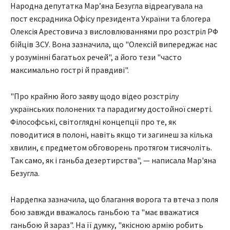
Народна депутатка Марʼяна Безугла відреагувала на
пост ексрадника Офісу президента України та блогера
Олексія Арестовича з висловлюваннями про розстріл РФ
бійців ЗСУ. Вона зазначила, що "Олексій випереджає нас
у розумінні багатьох речей", а його тези "часто
максимально гострі й правдиві".
"Про крайню його заяву щодо відео розстрілу
українських полонених та парадигму достойної смерті.
Філософські, світоглядні концепції про те, як
поводитися в полоні, навіть якщо ти загинеш за кілька
хвилин, є предметом обговорень протягом тисячоліть.
Так само, як і ганьба дезертирства", — написала Мар'яна
Безугла.
Нардепка зазначила, що благання ворога та втеча з поля
бою завжди вважалось ганьбою та "має вважатися
ганьбою й зараз". На її думку, "якісною армію робить