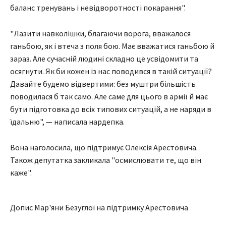
баланс тренувань і невідворотності покарання".
"Лазити навколішки, благаючи ворога, вважалося
ганьбою, як і втеча з поля бою. Має вважатися ганьбою й
зараз. Але сучасній людині складно це усвідомити та
осягнути. Як би кожен із нас поводився в такій ситуації?
Давайте будемо відвертими: без муштри більшість
поводилася б так само. Але саме для цього в армії й має
бути підготовка до всіх типових ситуацій, а не наряди в
їдальню", — написала нардепка.
Вона наголосила, що підтримує Олексія Арестовича.
Також депутатка закликала "осмислювати те, що він
каже".
Допис Мар'яни Безуглої на підтримку Арестовича