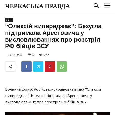
ЧЕРКАСЬКА ПРАВДА
СВІТ
“Олексій випереджає”: Безугла
підтримала Арестовича у
висловлюваннях про розстріл
РФ бійців ЗСУ
24.01.2025
0
172
Воєнний фокус Російсько-українська війна "Олексій
випереджає": Безугла підтримала Арестовича у
висловлюваннях про розстріл РФ бійців ЗСУ