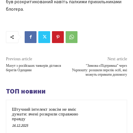
був розкритикований навіть палкими прихильниками
блогера.
Previous article
Next article
Мазут з російських танкерів дістався
“Зимова єПідтримка” через
берегів Одещини
Укрпошту: розшили перелік осіб, які
можуть отримати допомогу
ТОП новини
Штучний інтелект зовсім не вміє
думати: вчені розкрили справжню
правду
16.12.2025