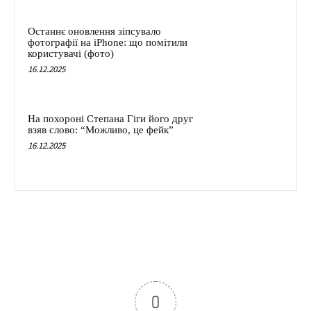
Останнє оновлення зіпсувало
фотографії на iPhone: що помітили
користувачі (фото)
16.12.2025
На похороні Степана Гіги його друг
взяв слово: “Можливо, це фейк”
16.12.2025
0