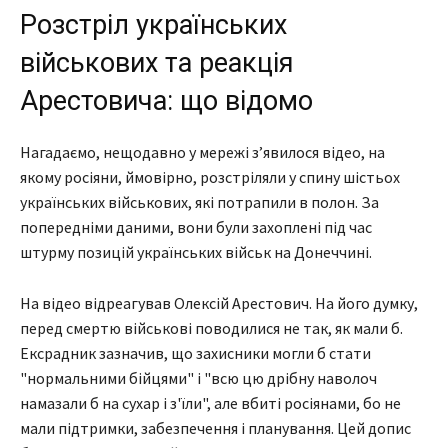
Розстріл українських
військових та реакція
Арестовича: що відомо
Нагадаємо, нещодавно у мережі з’явилося відео, на
якому росіяни, ймовірно, розстріляли у спину шістьох
українських військових, які потрапили в полон. За
попередніми даними, вони були захоплені під час
штурму позицій українських військ на Донеччині.
На відео відреагував Олексій Арестович. На його думку,
перед смертю військові поводилися не так, як мали б.
Ексрадник зазначив, що захисники могли б стати
"нормальними бійцями" і "всю цю дрібну наволоч
намазали б на сухар і з'їли", але вбиті росіянами, бо не
мали підтримки, забезпечення і планування. Цей допис