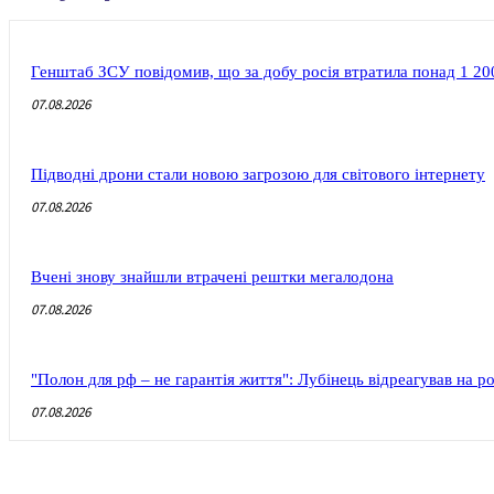
Генштаб ЗСУ повідомив, що за добу росія втратила понад 1 200
07.08.2026
Підводні дрони стали новою загрозою для світового інтернету
07.08.2026
Вчені знову знайшли втрачені рештки мегалодона
07.08.2026
"Полон для рф – не гарантія життя": Лубінець відреагував на 
07.08.2026