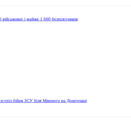
 військових і майже 1 600 безпілотників
розстріл бійця ЗСУ біля Мирного на Донеччині