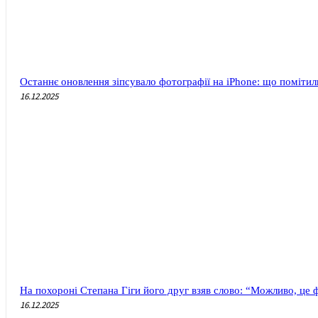
Останнє оновлення зіпсувало фотографії на iPhone: що помітил
16.12.2025
На похороні Степана Гіги його друг взяв слово: “Можливо, це 
16.12.2025