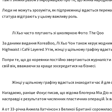
Люди не можуть зрозуміти, як підприємниці вдається перемаг
статура відіграють у цьому важливу роль.
Лі Хьо часто плутають зі школяркою Фото: The Qoo
За даними видання KoreaBoo, Лі Хьо Чон також керує модним 
Highwaist і Café Layered. Утім, жінці у щільному графіку вдаєт
Попри те, що до кореянки постійно звертаються журналісти з
свій вік, вважаючи за краще зосередитися на бізнесі.
Жінці у щільному графіку вдається знаходити час й для 
Нагадаємо, раніше
Фокус
писав, що відома блогерка Міа Діо н
насправді є результатом численних пластичних операцій. Їх ва
А от 33-річна Анжела Хатчінсон з Великої Британії соромилась