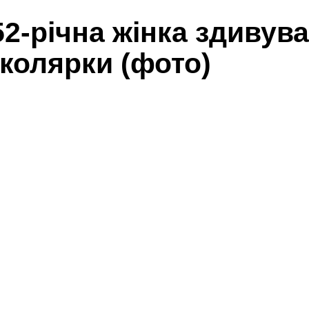
52-річна жінка здивув
колярки (фото)
Share