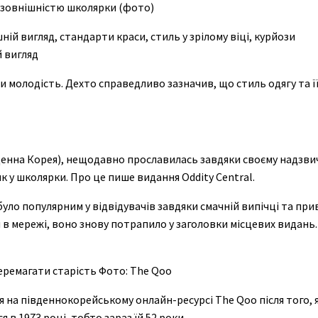
ю зовнішністю школярки (фото)
й вигляд
и молодість. Дехто справедливо зазначив, що стиль одягу та ї
Південна Корея), нещодавно прославилась завдяки своєму надз
 у школярки. Про це пише видання Oddity Central.
ло популярним у відвідувачів завдяки смачній випічці та при
в мережі, воно знову потрапило у заголовки місцевих видань.
еремагати старість Фото: The Qoo
 на південнокорейському онлайн-ресурсі The Qoo після того, 
 в 1973 році, тобто зараз їй 52 роки.