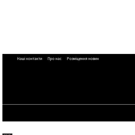
Наші контакти
Про нас
Розміщення новин
ЧЕРКАСЬК
29.5
C
Cherkasy
П’ятниця, 7 С
НОВИНИ ЧЕРКАС
У