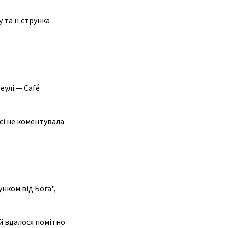
 та її струнка
еулі — Café
сі не коментувала
унком від Бога",
їй вдалося помітно