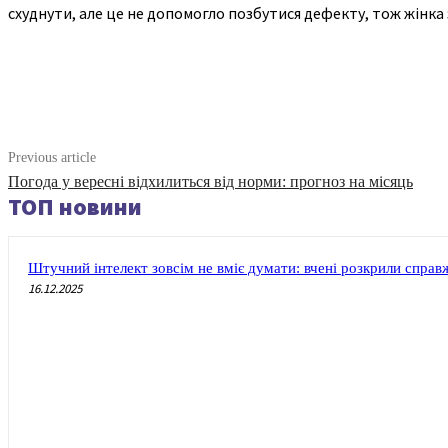
схуднути, але це не допомогло позбутися дефекту, тож жінка
Share
Previous article
Погода у вересні відхилиться від норми: прогноз на місяць
ТОП новини
Штучний інтелект зовсім не вміє думати: вчені розкрили спра
16.12.2025