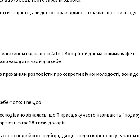
ати старість, але дехто справедливо зазначив, що стиль одягу
магазином під назвою Artist Komplex й двома іншими кафе в С
ься знаходити час й для себе.
 проханням розповісти про секрети вічної молодості, вона до
себе Фото: The Qoo
есподівано зізналась, що її краса, яку часто називають "подар
ртість сягає 38 тисяч доларів.
 свого подвійного підборіддя ще з підліткового віку. З часом 