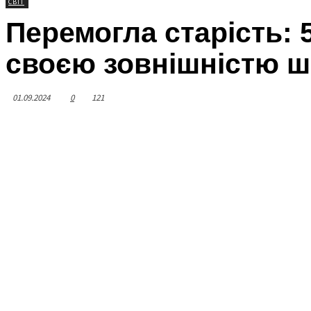
СВІТ
Перемогла старість: 
своєю зовнішністю ш
01.09.2024
0
121