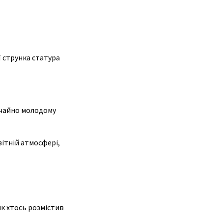
ї струнка статура
вичайно молодому
вітній атмосфері,
як хтось розмістив