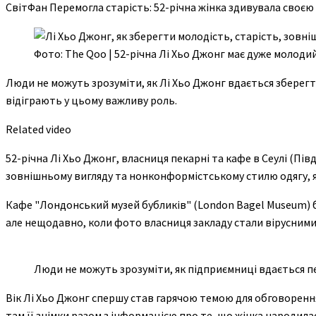
СвітФан Перемогла старість: 52-річна жінка здивувала своє
Фото: The Qoo | 52-річна Лі Хьо Джонг має дуже молоди
Люди не можуть зрозуміти, як Лі Хьо Джонг вдається зберегт
відіграють у цьому важливу роль.
Related video
52-річна Лі Хьо Джонг, власниця пекарні та кафе в Сеулі (
зовнішньому вигляду та нонконформістському стилю одягу, як
Кафе "Лондонський музей бубликів" (London Bagel Museum) бу
але нещодавно, коли фото власниця закладу стали вірусними 
Люди не можуть зрозуміти, як підприємниці вдається п
Вік Лі Хьо Джонг спершу став гарячою темою для обговорення
там її знімки разом з інформацією про те, що жінка народилася