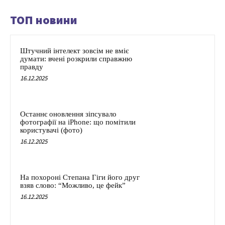
ТОП новини
Штучний інтелект зовсім не вміє
думати: вчені розкрили справжню
правду
16.12.2025
Останнє оновлення зіпсувало
фотографії на iPhone: що помітили
користувачі (фото)
16.12.2025
На похороні Степана Гіги його друг
взяв слово: “Можливо, це фейк”
16.12.2025