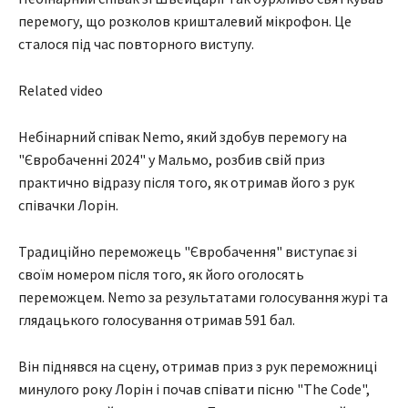
перемогу, що розколов кришталевий мікрофон. Це
сталося під час повторного виступу.
Related video
Небінарний співак Nemo, який здобув перемогу на
"Євробаченні 2024" у Мальмо, розбив свій приз
практично відразу після того, як отримав його з рук
співачки Лорін.
Традиційно переможець "Євробачення" виступає зі
своїм номером після того, як його оголосять
переможцем. Nemo за результатами голосування журі та
глядацького голосування отримав 591 бал.
Він піднявся на сцену, отримав приз з рук переможниці
минулого року Лорін і почав співати пісню "The Code",