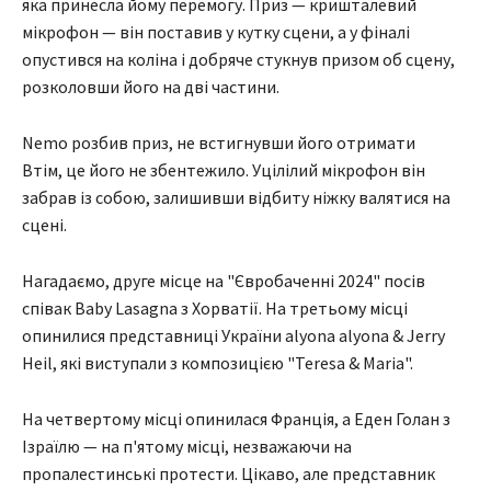
яка принесла йому перемогу. Приз — кришталевий
мікрофон — він поставив у кутку сцени, а у фіналі
опустився на коліна і добряче стукнув призом об сцену,
розколовши його на дві частини.
Nemo розбив приз, не встигнувши його отримати
Втім, це його не збентежило. Уцілілий мікрофон він
забрав із собою, залишивши відбиту ніжку валятися на
сцені.
Нагадаємо, друге місце на "Євробаченні 2024" посів
співак Baby Lasagna з Хорватії. На третьому місці
опинилися представниці України alyona alyona & Jerry
Heil, які виступали з композицією "Teresa & Maria".
На четвертому місці опинилася Франція, а Еден Голан з
Ізраїлю — на п'ятому місці, незважаючи на
пропалестинські протести. Цікаво, але представник