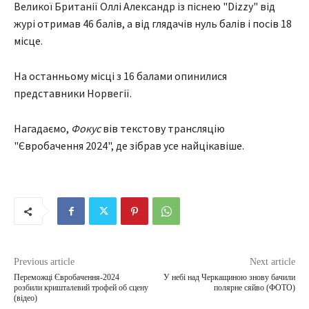
Великої Британії Оллі Александр із піснею "Dizzy" від
журі отримав 46 балів, а від глядачів нуль балів і посів 18
місце.
На останньому місці з 16 балами опинилися
представники Норвегії.
Нагадаємо,
Фокус
вів текстову трансляцію
"Євробачення 2024", де зібрав усе найцікавіше.
Previous article
Next article
Переможці Євробачення-2024
У небі над Черкащиною знову бачили
розбили кришталевий трофей об сцену
полярне сяйво (ФОТО)
(відео)