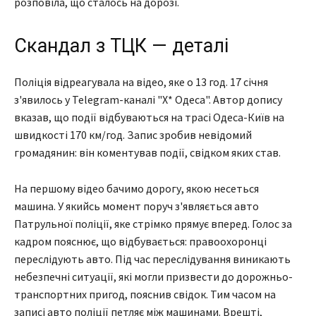
розповіла, що сталось на дорозі.
Скандал з ТЦК — деталі
Поліція відреагувала на відео, яке о 13 год. 17 січня
з'явилось у Telegram-каналі "Х* Одеса". Автор допису
вказав, що події відбуваються на трасі Одеса-Київ на
швидкості 170 км/год. Запис зробив невідомий
громадянин: він коментував події, свідком яких став.
На першому відео бачимо дорогу, якою несеться
машина. У якийсь момент поруч з'являється авто
Патрульної поліції, яке стрімко прямує вперед. Голос за
кадром пояснює, що відбувається: правоохоронці
переслідують авто. Під час переслідування виникають
небезпечні ситуації, які могли призвести до дорожньо-
транспортних пригод, пояснив свідок. Тим часом на
записі авто поліції петляє між машинами. Врешті,