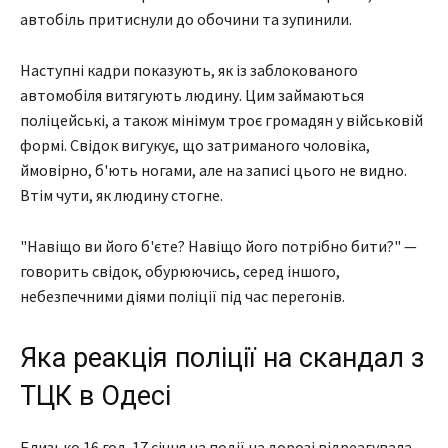
автобіль притиснули до обочини та зупинили.
Наступні кадри показують, як із заблокованого
автомобіля витягують людину. Цим займаються
поліцейські, а також мінімум троє громадян у військовій
формі. Свідок вигукує, що затриманого чоловіка,
ймовірно, б'ють ногами, але на записі цього не видно.
Втім чути, як людину стогне.
"Навіщо ви його б'єте? Навіщо його потрібно бити?" —
говорить свідок, обурюючись, серед іншого,
небезпечними діями поліції під час перегонів.
Яка реакція поліції на скандал з
ТЦК в Одесі
Близько 16 год. 17 січня на події на дорозі відреагувала