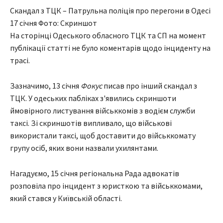
Скандал з ТЦК – Патрульна поліція про перегони в Одесі
17 січня Фото: Скриншот
На сторінці Одеського обласного ТЦК та СП на момент
публікації статті не було коментарів щодо інциденту на
трасі.
Зазначимо, 13 січня
Фокус
писав про інший скандал з
ТЦК. У одеських пабліках з'явились скриншоти
ймовірного листування військкомів з водієм служби
таксі. Зі скриншотів випливало, що військові
використали таксі, щоб доставити до військкомату
групу осіб, яких вони назвали ухилянтами.
Нагадуємо, 15 січня регіональна Рада адвокатів
розповіла про інцидент з юристкою та військкомами,
який стався у Київській області.