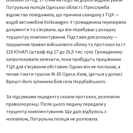
Патрульна поліція Одеської області. Пресслужба
відомства повідомила, що причина скандалу з ТЦК —
водій автомобіля Volkswagen. У громадянина перевіряли
документи та з'ясували, що він перебуває у розшуку
терцентру комплектування. Підстави для розшуку —
порушення правил військового обліку та протокол за ст.
210 КУпАП (штраф від 17 до 25,5 тис. грн). Громадянину
запропонували зачекати, поки прибудуть працівники
ТЦК для з'ясування обставин. Однак він не послухав, а
почав тікати трасою М-05 Одеса-Київ, ідеться у дописі.
Врешті його зупинили біля села Нерубайського.
За підсумками інциденту склали протокол, розповіли
правоохоронці. Після цього людину передали у
терцентр комплектування. Що далі відбулось з
чоловіком, Патрульна поліція не розповіла.