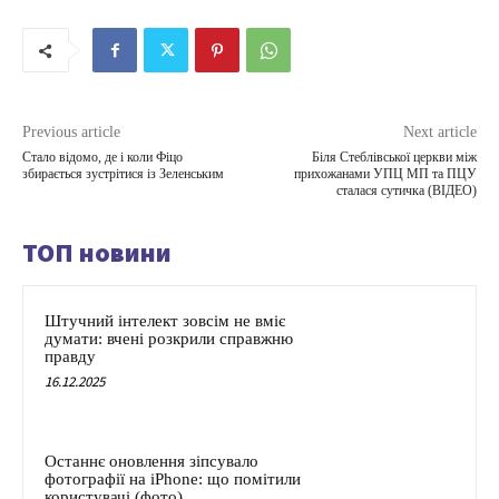
Previous article
Next article
Стало відомо, де і коли Фіцо
Біля Стеблівської церкви між
збирається зустрітися із Зеленським
прихожанами УПЦ МП та ПЦУ
сталася сутичка (ВІДЕО)
ТОП новини
Штучний інтелект зовсім не вміє
думати: вчені розкрили справжню
правду
16.12.2025
Останнє оновлення зіпсувало
фотографії на iPhone: що помітили
користувачі (фото)