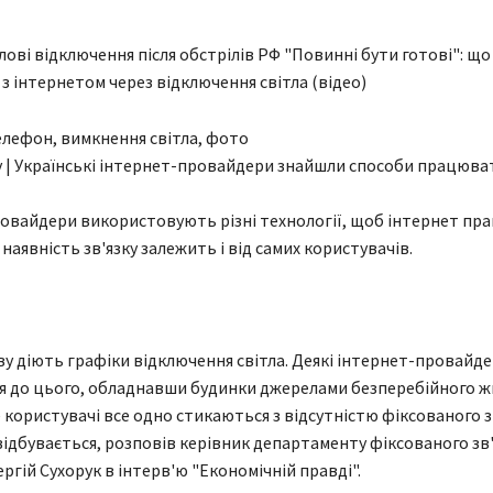
лові відключення після обстрілів РФ "Повинні бути готові": що
 з інтернетом через відключення світла (відео)
y | Українські інтернет-провайдери знайшли способи працюва
ровайдери використовують різні технології, щоб інтернет пр
 наявність зв'язку залежить і від самих користувачів.
ову діють графіки відключення світла. Деякі інтернет-провайд
я до цього, обладнавши будинки джерелами безперебійного 
 користувачі все одно стикаються з відсутністю фіксованого з
 відбувається, розповів керівник департаменту фіксованого зв'
ргій Сухорук в інтерв'ю "Економічній правді".