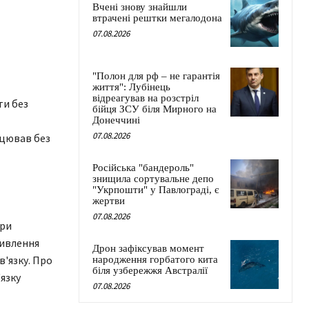
Вчені знову знайшли
втрачені рештки мегалодона
07.08.2026
"Полон для рф – не гарантія
життя": Лубінець
відреагував на розстріл
ти без
бійця ЗСУ біля Мирного на
Донеччині
07.08.2026
ацював без
Російська "бандероль"
знищила сортувальне депо
"Укрпошти" у Павлограді, є
жертви
07.08.2026
ери
живлення
Дрон зафіксував момент
в'язку. Про
народження горбатого кита
біля узбережжя Австралії
язку
07.08.2026