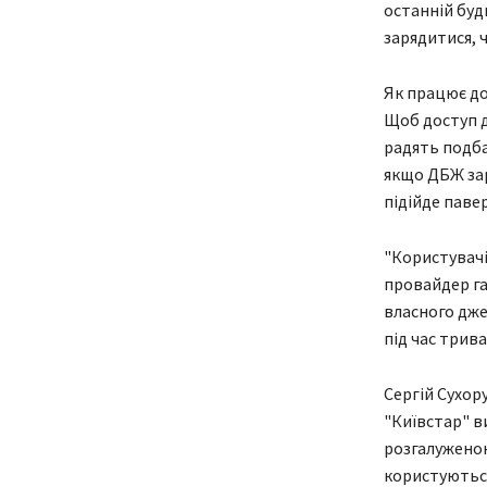
останній буд
зарядитися, ч
Як працює до
Щоб доступ до
радять подба
якщо ДБЖ зар
підійде паве
"Користувачі
провайдер га
власного дже
під час трива
Сергій Сухор
"Київстар" в
розгалуженою 
користуються