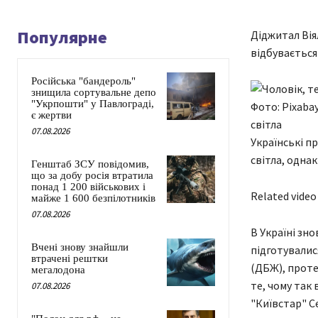
Популярне
Діджитал Вія
відбувається
Російська "бандероль"
знищила сортувальне депо
"Укрпошти" у Павлограді,
Фото: Pixaba
є жертви
світла
07.08.2026
Українські п
світла, однак
Генштаб ЗСУ повідомив,
що за добу росія втратила
понад 1 200 військових і
Related video
майже 1 600 безпілотників
07.08.2026
В Україні зн
Вчені знову знайшли
підготувалис
втрачені рештки
(ДБЖ), проте
мегалодона
те, чому так
07.08.2026
"Київстар" Се