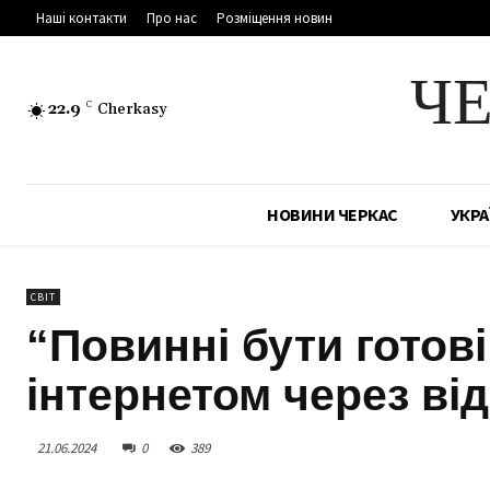
Наші контакти
Про нас
Розміщення новин
Ч
22.9
C
Cherkasy
НОВИНИ ЧЕРКАС
УКРА
СВІТ
“Повинні бути готові
інтернетом через ві
21.06.2024
0
389