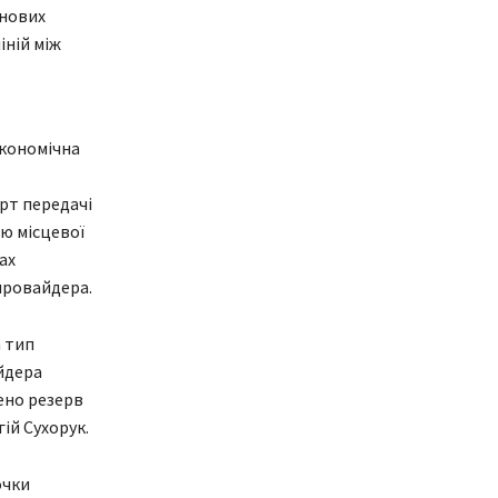
 нових
іній між
Економічна
рт передачі
ою місцевої
ах
провайдера.
а тип
йдера
лено резерв
ій Сухорук.
очки