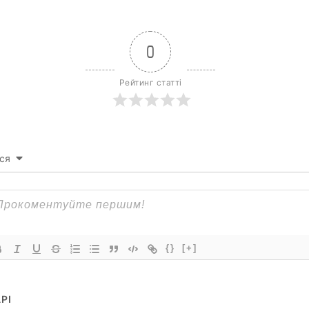
0
Рейтинг статті
ся
{}
[+]
РІ