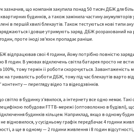
ук зазначив, що компанія закупила понад 50 тисяч ДБЖ для біль
оквартирних будинків, а також замінила частину акумуляторів у
лені в першій хвилі блекаутів. Також тестуються нові типи аку
аряджаються і довше утримують заряд. ДБЖ розрахований на
годин, проте іноді зв'язок пропадає раніше.
Ж відпрацював свої 4 години, йому потрібно повністю заряди
но 8 годин. В умовах відключень світла батарея просто не всти
а 100%, тому термін її роботи скорочується. Завантаженість 
є на тривалість роботи ДБЖ, тому під час блекаутів варто ві
" контенту — перегляду відео та відеодзвінків.
що світло в будинку з'явилося, а інтернету все одно немає. Такі 
 специфікою побудови FTTB-мережі (оптоволокно в будівлі), щ
ідключення будинків кільцем. Наприклад, якщо в одному буди
не відновилося, у сусідньому графік передбачає 4 години живле
ості, а ще в одному — 2 години живлення і 8 годин відсутності,