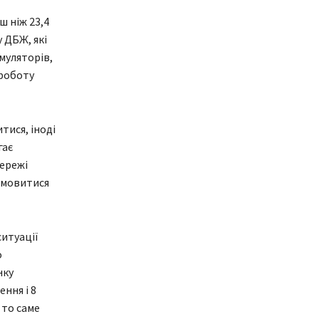
ш ніж 23,4
 ДБЖ, які
муляторів,
 роботу
тися, іноді
гає
мережі
дмовитися
ситуації
о
нку
ння і 8
 то саме