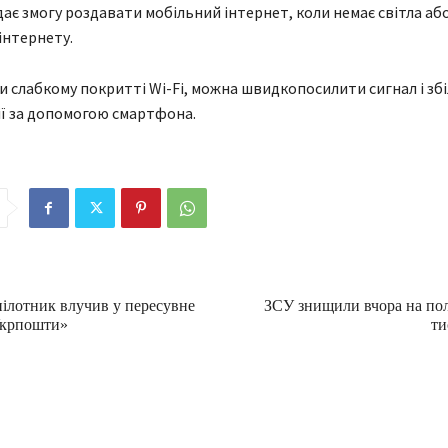
 дає змогу роздавати мобільний інтернет, коли немає світла аб
інтернету.
ри слабкому покритті Wi-Fi, можна швидкопосилити сигнал і з
дії за допомогою смартфона.
ілотник влучив у пересувне
ЗСУ знищили вчора на пол
Укрпошти»
ти