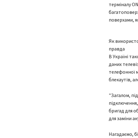
терміналу ON
багатоповерх
поверхами, я
Як використо
правда
В Україні та
даних телеві
телефонної м
блекаутів, а
"Загалом, під
підключення,
бригад для о
для заміни ак
Нагадаємо, б