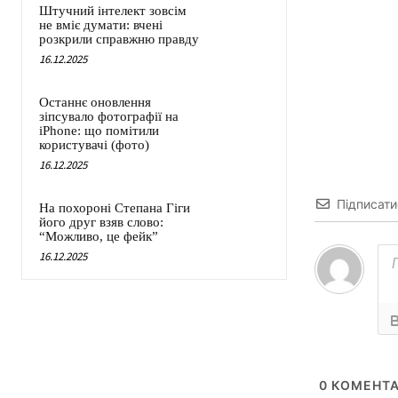
Штучний інтелект зовсім
не вміє думати: вчені
розкрили справжню правду
16.12.2025
Останнє оновлення
зіпсувало фотографії на
iPhone: що помітили
користувачі (фото)
16.12.2025
Підписати
На похороні Степана Гіги
його друг взяв слово:
“Можливо, це фейк”
16.12.2025
0
КОМЕНТА