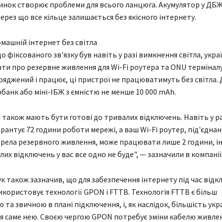
инок створює проблеми для всього ланцюга. Акумулятор у ДБЖ
ерез що все кільце залишається без якісного інтернету.
машній інтернет без світла
 фіксованого зв'язку був навіть у разі вимкнення світла, укра
ти про резервне живлення для Wi-Fi роутера та ONU терміналу
яджений і працює, ці пристрої не працюватимуть без світла. 
рбанк або міні-ІБЖ з ємністю не менше 10 000 mAh.
 також мають бути готові до тривалих відключень. Навіть у ра
рантує 72 години роботи мережі, а ваш Wi-Fi роутер, під'єдна
рела резервного живлення, може працювати лише 2 години, і
лих відключень у вас все одно не буде", — зазначили в компанії
ук також зазначив, що для забезпечення інтернету під час від
икористовує технології GPON і FTTB. Технологія FTTB є більш
та звичною в плані підключення, і, як наслідок, більшість укр
 саме нею. Своєю чергою GPON потребує зміни кабелю живле