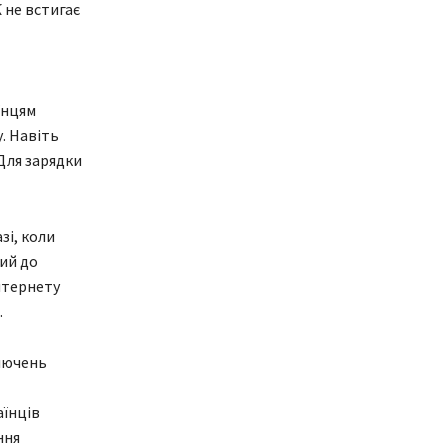
 не встигає
їнцям
. Навіть
Для зарядки
зі, коли
ний до
нтернету
.
ключень
аїнців
ння