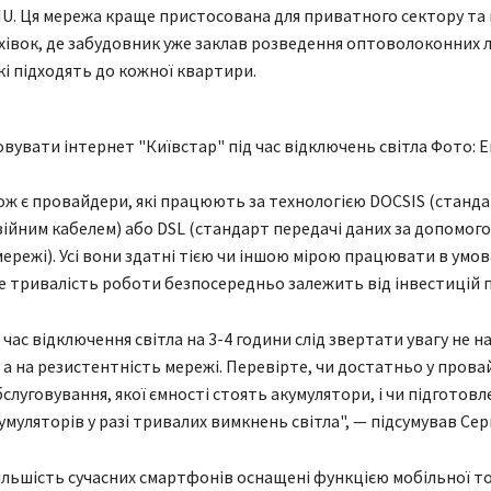
U. Ця мережа краще пристосована для приватного сектору та
івок, де забудовник уже заклав розведення оптоволоконних л
кі підходять до кожної квартири.
вувати інтернет "Київстар" під час відключень світла Фото: 
кож є провайдери, які працюють за технологією DOCSIS (станда
зійним кабелем) або DSL (стандарт передачі даних за допомог
ережі). Усі вони здатні тією чи іншою мірою працювати в умов
ле тривалість роботи безпосередньо залежить від інвестицій 
 час відключення світла на 3-4 години слід звертати увагу не н
 а на резистентність мережі. Перевірте, чи достатньо у прова
бслуговування, якої ємності стоять акумулятори, і чи підготов
умуляторів у разі тривалих вимкнень світла", — підсумував Серг
ільшість сучасних смартфонів оснащені функцією мобільної т