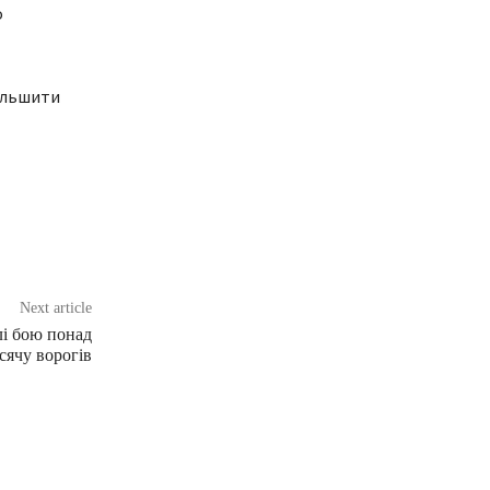
о
більшити
Next article
і бою понад
сячу ворогів