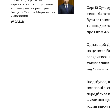
"Полон для рф – не
гарантія життя": Лубінець
Сергій Сухор
відреагував на розстріл
бійця ЗСУ біля Мирного на
тисячі багат
Донеччині
були встанов
07.08.2026
які швидше з
протягом 4-х 
Однак щоб ДБ
на це потріб
зарядитися н
також вплива
від "важкого
Іноді буває, 
пов'язані зі
передбачає п
живлення ще 
годин відсутн