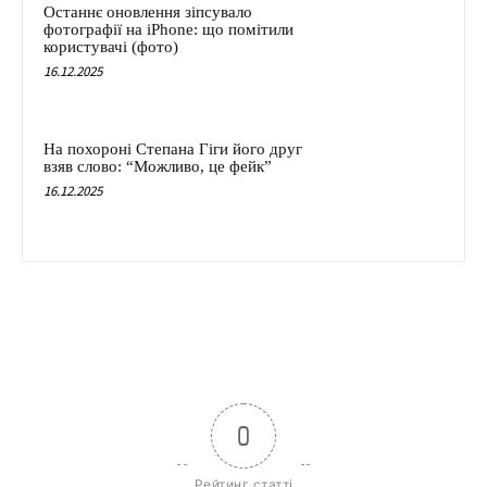
Останнє оновлення зіпсувало
фотографії на iPhone: що помітили
користувачі (фото)
16.12.2025
На похороні Степана Гіги його друг
взяв слово: “Можливо, це фейк”
16.12.2025
0
Рейтинг статті