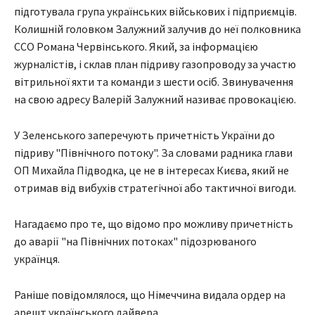
підготувала група українських військових і підприємців.
Колишній головком Залужний залучив до неї полковника
ССО Романа Червінського. Який, за інформацією
журналістів, і склав план підриву газопроводу за участю
вітрильної яхти та команди з шести осіб. Звинувачення
на свою адресу Валерій Залужний називає провокацією.
У Зеленського заперечують причетність України до
підриву "Північного потоку". За словами радника глави
ОП Михайла Підводка, це не в інтересах Києва, який не
отримав від вибухів стратегічної або тактичної вигоди.
Нагадаємо про те, що відомо про можливу причетність
до аварії "на Північних потоках" підозрюваного
українця.
Раніше повідомлялося, що Німеччина видала ордер на
арешт українського дайвера.