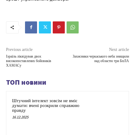
Previous article
Next article
Ізраїль ліквідував двох
Захисники черкаського неба знищили
високопоставлених бойовиків
над областю три БпЛА
ХАМАСу
ТОП новини
Штучний інтелект зовсім не вміє
думати: вчені розкрили справжню
правду
16.12.2025