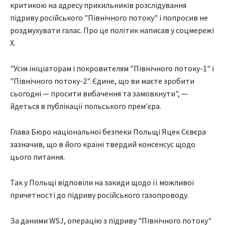
критикою на адресу прихильників розслідування
підриву російського "Північного потоку" і попросив не
роздмухувати галас. Про це політик написав у соцмережі
Х.
"Усім ініціаторам і покровителям "Північного потоку-1" і
"Північного потоку-2". Єдине, що ви маєте зробити
сьогодні — просити вибачення та замовкнути", —
йдеться в публікації польського прем'єра.
Глава Бюро національної безпеки Польщі Яцек Сєвєра
зазначив, що в його країні твердий консенсус щодо
цього питання.
Так у Польщі відповіли на закиди щодо її можливої
причетності до підриву російського газопроводу.
За даними WSJ, операцію з підриву "Північного потоку"