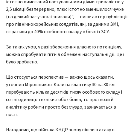
істотно вимотаний наступальними діями тривалістю у
2,5 місяці безперервно, плюс істотно зменшилося чучхе
(на деякий час узагалі зникали)", — пише автор публікації
про північнокорейських солдатів, які, за даними ЗМІ,
втратили до 40% особового складу в боях із ЗСУ.
За таких умов, у разі збереження власного потенціалу,
можна спробувати піти в обмежені наступальні дії. Це і
було зроблено.
Що стосується перспектив — важко щось сказати,
уточнив Мірошников. Коли на клаптику 30 на 30 км
перебувають кілька десятків тисяч особового складу і
сотні одиниць техніки з обох боків, то прогнози й
аналітику робити просто безглуздо, зазначається в
пості.
Нагадаємо, що війська КНДР знову пішли в атаку в