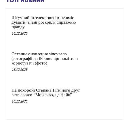
Штучний інтелект зовсім не вміє
думати: вчені розкрили справжню
правду
16.12.2025
Останнє оновлення зіпсувало
фотографії на iPhone: що помітили
користувачі (фото)
16.12.2025
На похороні Степана Гіги його друг
взяв слово: “Можливо, це фейк”
16.12.2025