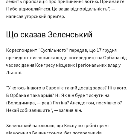
лежить пропозиція про припинення вогню. Приймайте
її або відмовляйтеся. Це ваша відповідальність", —
написав угорський прем’єр.
Що сказав Зеленський
Кореспондент "Суспільного" передав, що 17 грудня
президент висловився щодо посередництва Орбана під
час засідання Конгресу місцевих і регіональних влад у
Львові.
"У когось іншого в Європі є такий досвід зараз? Ні в кого.
В Орбана є така армія? Ні. Як він буде тиснути на
(Володимира, — ред.) Путіна? Анекдотом, посмішкою?
Нехай собі залишить", — заявив він.
Зеленський наголосив, що Києву потрібні прямі
відносини з Вашингтоном, без посередників.