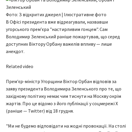
Фото: З відкритих джерел | Ілюстративне фото
В Офісі президента вже відреагували, назвавши
угорського прем’єра "настирливим гонцем". Сам
Володимир Зеленський раніше пожартував, що серед
доступних Віктору Орбану важелів впливу — лише
анекдот.
Related video
Прем'єр-міністр Угорщини Віктор Орбан відповів за
заяву президента Володимира Зеленського про те, що
західному політику немає чим тиснути на Москву окрім
жартів. Про це відомо з його публікації у соцмережі X
(раніше — Twitter) від 18 грудня.
"Ми не будемо відповідати на жодні провокації. На столі