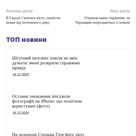
Previous article
Next article
В Європі з’явиться місто, повністю
Отримав важке поранення: на
вільне від тютюнового диму
Черкащині попрощаються із воїном
ТОП новини
Штучний інтелект зовсім не вміє
думати: вчені розкрили справжню
правду
16.12.2025
Останнє оновлення зіпсувало
фотографії на iPhone: що помітили
користувачі (фото)
16.12.2025
На похороні Степана Гіги його друг