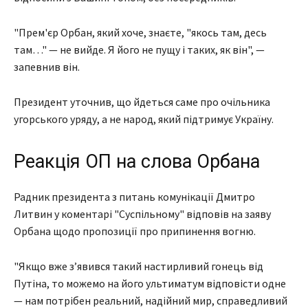
"Прем'єр Орбан, який хоче, знаєте, "якось там, десь
там…" — не вийде. Я його не пущу і таких, як він", —
запевнив він.
Президент уточнив, що йдеться саме про очільника
угорського уряду, а не народ, який підтримує Україну.
Реакція ОП на слова Орбана
Радник президента з питань комунікації Дмитро
Литвин у коментарі "Суспільному" відповів на заяву
Орбана щодо пропозиції про припинення вогню.
"Якщо вже зʼявився такий настирливий гонець від
Путіна, то можемо на його ультиматум відповісти одне
— нам потрібен реальний, надійний мир, справедливий