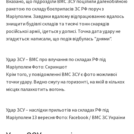
Вказано, що підрозділи ВМС ЗСУ поцілили далекобійною
ракетою по складу боєприпасів ЗС РФ поруч з
Маріуполем. Завдяки вдалому відпрацюванню вдалось
знищити будівлі складів та тисячі тонн снарядів
російської армії, ідеться у дописі. Точна дата удару не
згадується: написали, що подія відбулась "днями".
Удар ЗСУ – ВМС про влучання по складах РФ під
Маріуполем Фото: Скриншот
Крім того, у повідомленні ВМС ЗСУ є фото можливої
точки удару. Видно смугу на горизонті, на якій в кількох
місцях палахкотить вогонь.
Удар ЗСУ – наслідки прильотів на складах РФ під
Маріуполем 13 вересня Фото: Facebook / ВМС ЗС України