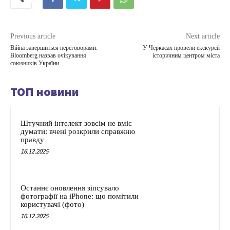
Previous article
Next article
Війна завершиться переговорами:
У Черкасах провели екскурсії
Bloomberg назвав очікування
історичним центром міста
союзників України
ТОП новини
Штучний інтелект зовсім не вміє
думати: вчені розкрили справжню
правду
16.12.2025
Останнє оновлення зіпсувало
фотографії на iPhone: що помітили
користувачі (фото)
16.12.2025