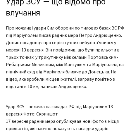
Удар ЗСУ — що відомо про
влучання
Про можливі удари Сил оборони по тилових базах ЗС РФ
під Маріуполем писав радник мера Петро Андрющенко.
Допис посадовця про серію гучних вибухів з'явився у
мережі 13 вересня. Він повідомив, що були прильоти в
трьох точках: у трикутнику між селами Портовським-
Рибацьким-Мелекіним, між Мангушем та Маріуполем, на
північний схід від Маріуполя ближче до Донецька. На
відео, яке зробили місцеві жителі, заграву помітно з
відстані в 10 км, написав Андрющенко.
Удар ЗСУ – пожежа на складах РФ під Маріуполем 13
вересня Фото: Скриншот
17 вересня радник мера опублікував нові фото з місця
прильотів, які наочно показують наслідки ударів