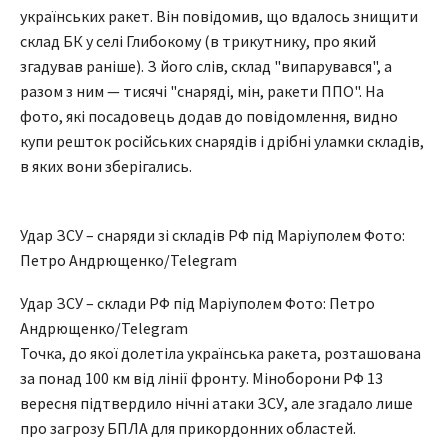
українських ракет. Він повідомив, що вдалось знищити
склад БК у селі Глибокому (в трикутнику, про який
згадував раніше). З його слів, склад "випарувався", а
разом з ним — тисячі "снаряді, мін, ракети ППО". На
фото, які посадовець додав до повідомлення, видно
купи решток російських снарядів і дрібні уламки складів,
в яких вони зберігались.
Удар ЗСУ – снаряди зі складів РФ під Маріуполем Фото:
Петро Андрющенко/Telegram
Удар ЗСУ – склади РФ під Маріуполем Фото: Петро
Андрющенко/Telegram
Точка, до якої долетіла українська ракета, розташована
за понад 100 км від лінії фронту. Міноборони РФ 13
вересня підтвердило нічні атаки ЗСУ, але згадало лише
про загрозу БПЛА для прикордонних областей.