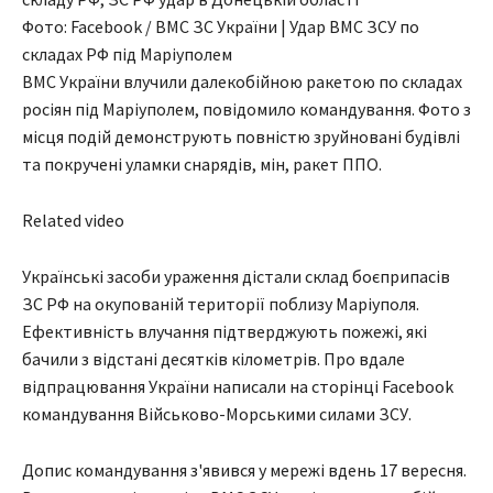
Фото: Facebook / ВМС ЗС України | Удар ВМС ЗСУ по
складах РФ під Маріуполем
ВМС України влучили далекобійною ракетою по складах
росіян під Маріуполем, повідомило командування. Фото з
місця подій демонструють повністю зруйновані будівлі
та покручені уламки снарядів, мін, ракет ППО.
Related video
Українські засоби ураження дістали склад боєприпасів
ЗС РФ на окупованій території поблизу Маріуполя.
Ефективність влучання підтверджують пожежі, які
бачили з відстані десятків кілометрів. Про вдале
відпрацювання України написали на сторінці Facebook
командування Військово-Морськими силами ЗСУ.
Допис командування з'явився у мережі вдень 17 вересня.