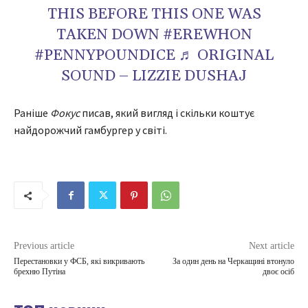
THIS BEFORE THIS ONE WAS
TAKEN DOWN #EREWHON
#PENNYPOUNDICE ♬ ORIGINAL
SOUND – LIZZIE DUSHAJ
Раніше
Фокус
писав, який вигляд і скільки коштує
найдорожчий гамбургер у світі.
Previous article
Next article
Перестановки у ФСБ, які викривають
За один день на Черкащині втонуло
брехню Путіна
двоє осіб