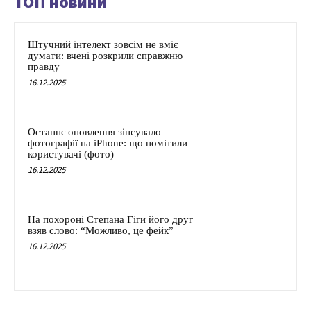
ТОП новини
Штучний інтелект зовсім не вміє
думати: вчені розкрили справжню
правду
16.12.2025
Останнє оновлення зіпсувало
фотографії на iPhone: що помітили
користувачі (фото)
16.12.2025
На похороні Степана Гіги його друг
взяв слово: “Можливо, це фейк”
16.12.2025