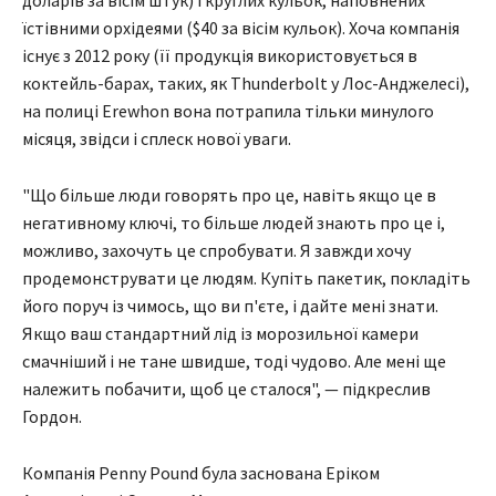
доларів за вісім штук) і круглих кульок, наповнених
їстівними орхідеями ($40 за вісім кульок). Хоча компанія
існує з 2012 року (її продукція використовується в
коктейль-барах, таких, як Thunderbolt у Лос-Анджелесі),
на полиці Erewhon вона потрапила тільки минулого
місяця, звідси і сплеск нової уваги.
"Що більше люди говорять про це, навіть якщо це в
негативному ключі, то більше людей знають про це і,
можливо, захочуть це спробувати. Я завжди хочу
продемонструвати це людям. Купіть пакетик, покладіть
його поруч із чимось, що ви п'єте, і дайте мені знати.
Якщо ваш стандартний лід із морозильної камери
смачніший і не тане швидше, тоді чудово. Але мені ще
належить побачити, щоб це сталося", — підкреслив
Гордон.
Компанія Penny Pound була заснована Еріком