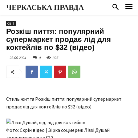
ЧЕРКАСЬКА ПРАВДА
СВІТ
Розкіш пиття: популярний
супермаркет продає лід для
коктейлів по $32 (відео)
23.06.2024
0
325
Стиль життя Розкіш пиття: популярний супермаркет
продає лід для коктейлів по $32 (відео)
Фото: Скрін відео | Зірка соцмереж Ліззі Душай
демонструє лід за $32