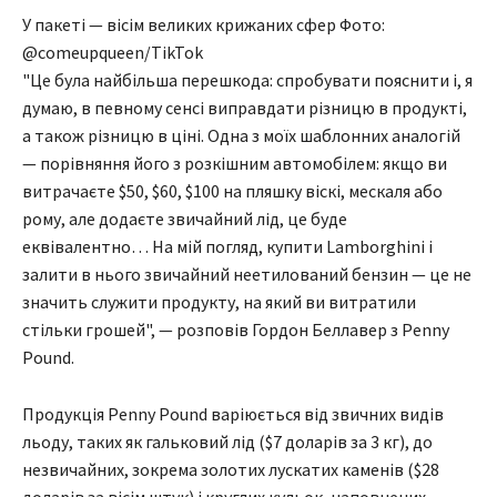
У пакеті — вісім великих крижаних сфер Фото:
@comeupqueen/TikTok
"Це була найбільша перешкода: спробувати пояснити і, я
думаю, в певному сенсі виправдати різницю в продукті,
а також різницю в ціні. Одна з моїх шаблонних аналогій
— порівняння його з розкішним автомобілем: якщо ви
витрачаєте $50, $60, $100 на пляшку віскі, мескаля або
рому, але додаєте звичайний лід, це буде
еквівалентно… На мій погляд, купити Lamborghini і
залити в нього звичайний неетилований бензин — це не
значить служити продукту, на який ви витратили
стільки грошей", — розповів Гордон Беллавер з Penny
Pound.
Продукція Penny Pound варіюється від звичних видів
льоду, таких як гальковий лід ($7 доларів за 3 кг), до
незвичайних, зокрема золотих лускатих каменів ($28