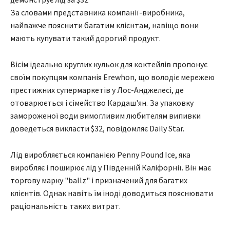
За словами представника компанії-виробника,
найважче пояснити багатим клієнтам, навіщо вони
мають купувати такий дорогий продукт.
Вісім ідеально круглих кульок для коктейлів пропонує
своїм покупцям компанія Erewhon, що володіє мережею
престижних супермаркетів у Лос-Анджелесі, де
отоварюється і сімейство Кардаш'ян. За упаковку
замороженої води вимогливим любителям випивки
доведеться викласти $32, повідомляє Daily Star.
Лід виробляється компанією Penny Pound Ice, яка
виробляє і поширює лід у Південній Каліфорнії. Він має
торгову марку "ballz" і призначений для багатих
клієнтів. Однак навіть їм іноді доводиться пояснювати
раціональність таких витрат.