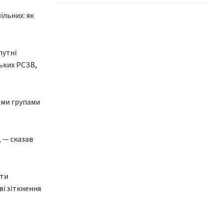
ільних: як
путні
ських РСЗВ,
ими групами
 — сказав
ати
ві зіткнення