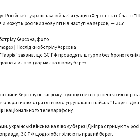
с Російсько-українська війна Ситуація в Херсоні та області "
 чи можуть росіяни знову піти в наступ на Херсон, — ЗСУ
Images | Наслідки обстрілу Херсона
"Таврія" заявив, що ЗС РФ проводять штурми без бронетехнік
країнських плацдармах на лівому березі.
пі війни Херсону не загрожує сухопутне вторгнення сил ворога
к оперативно-стратегічного угруповання військ "Таврія" Дм
ірі національного телемарафону.
ами, українські війська на лівому березі Дніпра стримують рос
оправда, ЗС РФ щодня обстрілюють правий берег.