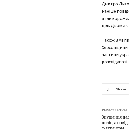
Дмитро Лихов
Раніше повід
атак ворожих
цілі. Двом л
Також ЗМІ пи
Херсонщини. 
частини украї
розслідувачі.
Share
Previous article
Знущання над
поліція повід
фігурантам