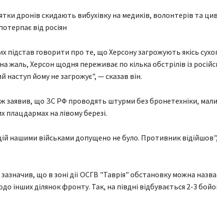
тки дронів скидають вибухівку на медиків, волонтерів та цив
отерпає від росіян
х підстав говорити про те, що Херсону загрожують якісь сухо
 на жаль, Херсон щодня переживає по кілька обстрілів із росій
й наступ йому не загрожує", — сказав він.
ж заявив, що ЗС РФ проводять штурми без бронетехніки, мал
их плацдармах на лівому березі.
ій нашими військами допущено не було. Противник відійшов",
 зазначив, що в зоні дії ОСГВ "Таврія" обстановку можна назв
до інших ділянок фронту. Так, на півдні відбувається 2-3 бойо