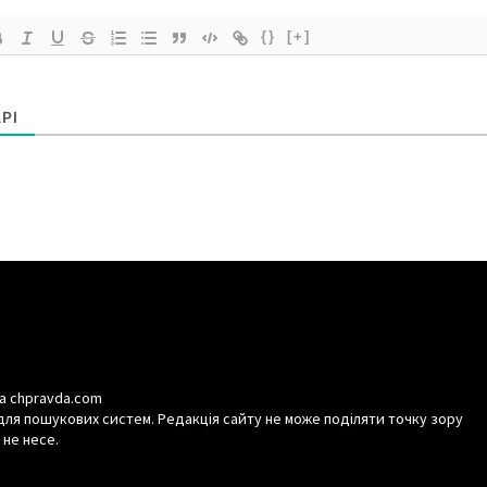
{}
[+]
РІ
а chpravda.com
для пошукових систем. Редакція сайту не може поділяти точку зору
 не несе.