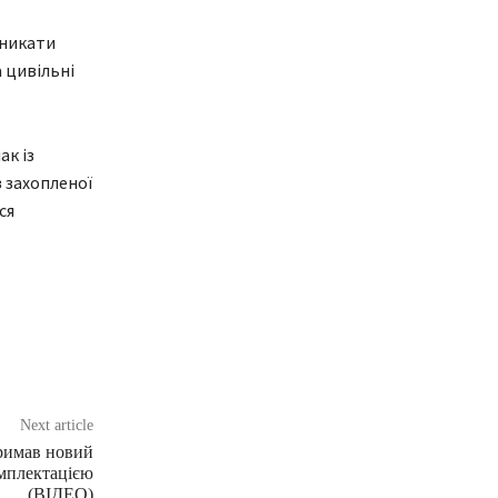
уникати
 цивільні
ак із
з захопленої
ся
Next article
римав новий
омплектацією
(ВІДЕО)