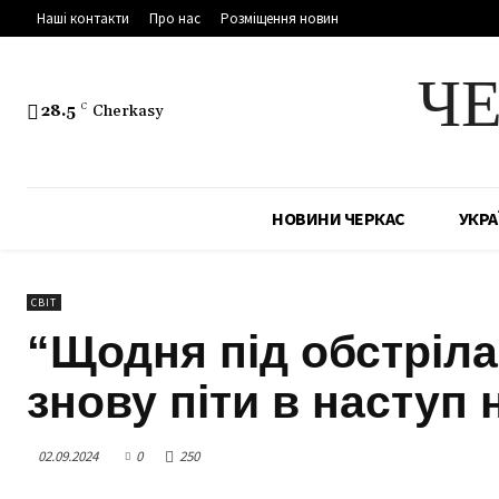
Наші контакти
Про нас
Розміщення новин
Ч
28.5
C
Cherkasy
НОВИНИ ЧЕРКАС
УКРА
СВІТ
“Щодня під обстріла
знову піти в наступ
02.09.2024
0
250