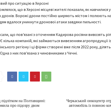
ий про ситуацію в Херсоні
омлялося, що в Херсоні місцеві жителі показали, як навчилися 
 дронів. Ворожі дрони постійно ширяють містом і полюють на
юдям вдалося уникнути дронової атаки завдяки пильності.
сали, що пов'язані з оточенням Кадирова росіяни вивозять ріп
Є кілька компаній, які займаються вивезенням агропродукції і
нського регіону і ці фірми створені вже після 2022 року, ділять
 Одна з них пов'язана з чиновниками з Чечні.
 підлітком на Полтавщині:
Черкаський онкоцентр от
омила про підозру двом
автомобіль із повною к