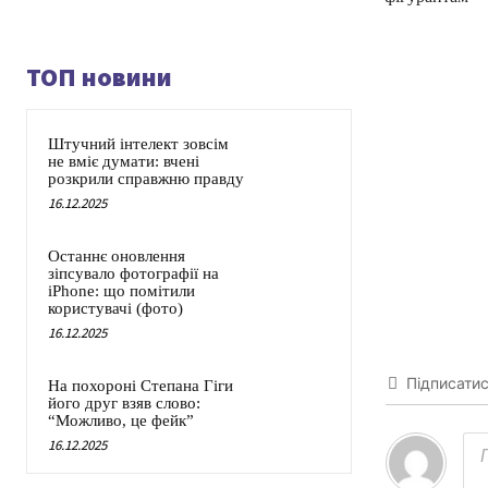
ТОП новини
Штучний інтелект зовсім
не вміє думати: вчені
розкрили справжню правду
16.12.2025
Останнє оновлення
зіпсувало фотографії на
iPhone: що помітили
користувачі (фото)
16.12.2025
Підписати
На похороні Степана Гіги
його друг взяв слово:
“Можливо, це фейк”
16.12.2025