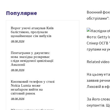
Популярне
Воєнний фоку
обстрілами":
Ворог уночі атакував Київ
балістикою, пролунали
щонайменше сім вибухів
Фото: Getty 
08.08.2026
Спікер ОСГВ 
групами на у
Пентаграми у джунглях:
нова знахідка розкриває
сліди невідомої цивілізації
Related video
Амазонії
08.08.2026
На цьому ета
заявив речни
Кнопковий телефон у стилі
Nokia Lumia може
Лиховій в еф
незабаром вийти на
світовий ринок
За його слов
08.08.2026
окупантів. Щ