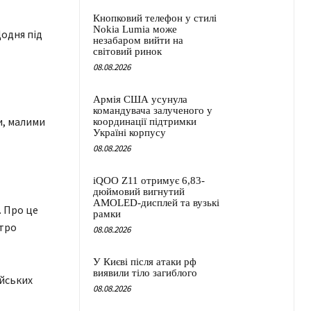
Кнопковий телефон у стилі
Nokia Lumia може
Щодня під
незабаром вийти на
світовий ринок
08.08.2026
Армія США усунула
командувача залученого у
и, малими
координації підтримки
Україні корпусу
08.08.2026
iQOO Z11 отримує 6,83-
дюймовий вигнутий
AMOLED-дисплей та вузькі
. Про це
рамки
итро
08.08.2026
У Києві після атаки рф
виявили тіло загиблого
ійських
08.08.2026