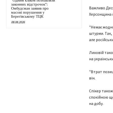
"Одним кліком позбавляли
законних відстрочок":
Важливо Деся
Омбудсман заявив про
масові порушення у
Херсонщина п
Берегівському ТЦК
08.08.2026
"Немає жодни
штурми. Так,
але російськи
Лиховій тако
на українськ
"Втрат позиц
він.
Спікер також
спокійною що
на добу.