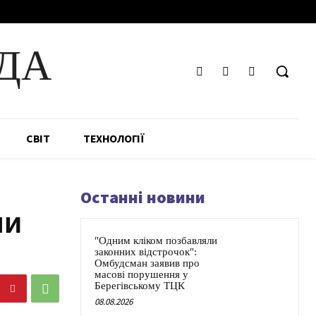
ДА
СВІТ
ТЕХНОЛОГІЇ
Останні новини
ни
"Одним кліком позбавляли
законних відстрочок":
Омбудсман заявив про
масові порушення у
Берегівському ТЦК
08.08.2026