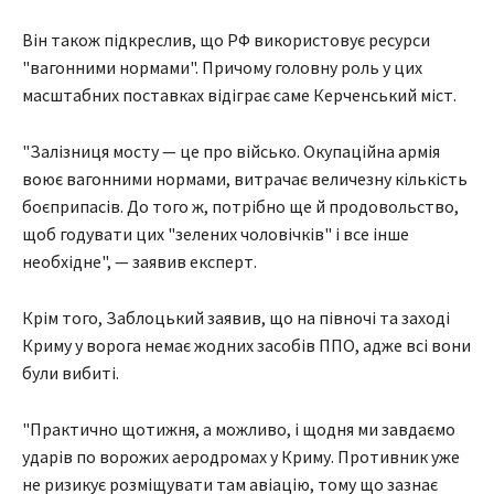
Він також підкреслив, що РФ використовує ресурси
"вагонними нормами". Причому головну роль у цих
масштабних поставках відіграє саме Керченський міст.
"Залізниця мосту — це про військо. Окупаційна армія
воює вагонними нормами, витрачає величезну кількість
боєприпасів. До того ж, потрібно ще й продовольство,
щоб годувати цих "зелених чоловічків" і все інше
необхідне", — заявив експерт.
Крім того, Заблоцький заявив, що на півночі та заході
Криму у ворога немає жодних засобів ППО, адже всі вони
були вибиті.
"Практично щотижня, а можливо, і щодня ми завдаємо
ударів по ворожих аеродромах у Криму. Противник уже
не ризикує розміщувати там авіацію, тому що зазнає