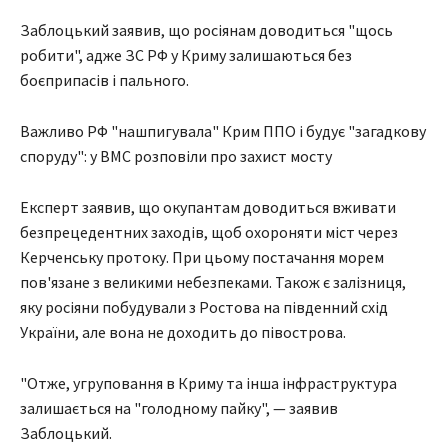
Заблоцький заявив, що росіянам доводиться "щось
робити", адже ЗС РФ у Криму залишаються без
боєприпасів і пального.
Важливо РФ "нашпигувала" Крим ППО і будує "загадкову
споруду": у ВМС розповіли про захист мосту
Експерт заявив, що окупантам доводиться вживати
безпрецедентних заходів, щоб охороняти міст через
Керченську протоку. При цьому постачання морем
пов'язане з великими небезпеками. Також є залізниця,
яку росіяни побудували з Ростова на південний схід
України, але вона не доходить до півострова.
"Отже, угруповання в Криму та інша інфраструктура
залишається на "голодному пайку", — заявив
Заблоцький.