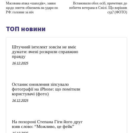
Масована атака «шахедів», заяви
Встановили обох осіб, причетних до
щодо зняття обмежень на удари по
побиття ветерана в Смілі. Що вирішив
РФ: головне за ніч
суд? (ФОТО)
ТОП новини
Штучний інтелект зовсім не вміє
думати: вчені розкрили справжню
правду
16.12.2025
Останнє оновлення зіпсувало
фотографії на iPhone: що помітили
користувачі (фото)
16.12.2025
На похороні Степана Гіги його друг
взяв слово: “Можливо, це фейк”