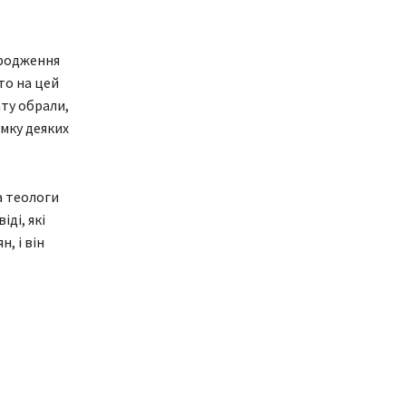
ародження
то на цей
ату обрали,
умку деяких
а теологи
іді, які
, і він