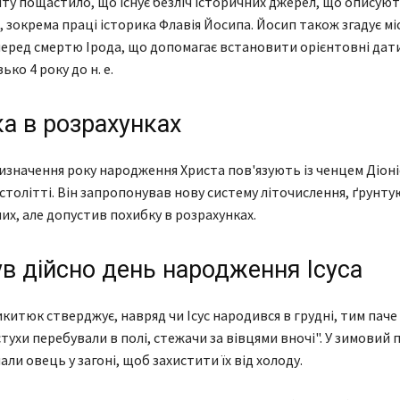
іту пощастило, що існує безліч історичних джерел, що описуют
, зокрема праці історика Флавія Йосипа. Йосип також згадує мі
еред смертю Ірода, що допомагає встановити орієнтовні дат
ько 4 року до н. е.
а в розрахунках
значення року народження Христа пов'язують із ченцем Діоні
I столітті. Він запропонував нову систему літочислення, ґрунту
их, але допустив похибку в розрахунках.
в дійсно день народження Ісуса
итюк стверджує, навряд чи Ісус народився в грудні, тим паче 
тухи перебували в полі, стежачи за вівцями вночі". У зимовий 
ли овець у загоні, щоб захистити їх від холоду.