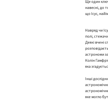
Ще один ключ
навесні, до т
що Ісус, найім
Навряд чи Ісу
полі, стежачи
Деякі вчені с
розповідаєтьс
астрономи за
Колін Гамфрі
яка згадується
Інші дослідн
астрономічно
астрономічне
яке могло бу