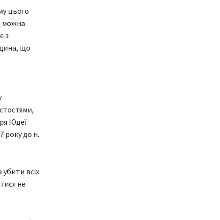
ому цього
и можна
е з
юдина, що
у
стостями,
аря Юдеї
 року до н.
 убити всіх
тися не