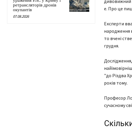
ураження РЛС у Криму і
дивовижний ф
ретрансляторів дронів
е. Про це пиш
окупантів
07.08.2026
Експерти вва
народження в
то вчені ств
грудня.
Дослідження,
найімовірніш
"до Різдва Х
років тому.
Професор Лор
сучасному сві
Скільки