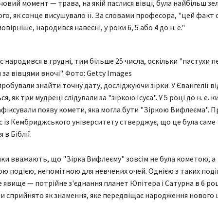
овий момент — трава, на якій паслися вівці, була найбільш з
ого, як сонце висушувало її. За словами професора, "цей факт 
овірніше, народився навесні, у роки 6, 5 або 4 до н. е."
с народився в грудні, тим більше 25 числа, оскільки "пастухи 
 за вівцями вночі". Фото: Getty Images
пробували знайти точну дату, досліджуючи зірки. У Євангелії ві
я, як три мудреці слідували за "зіркою Ісуса". У 5 році до н. е. 
фіксували появу комети, яка могла бути "Зіркою Вифлеєма". 
с із Кембриджського університету стверджує, що це була саме 
 в Біблії.
ики вважають, що "Зірка Вифлеєму" зовсім не була кометою, а
ю подією, непомітною для невчених очей. Однією з таких подій
 явище — потрійне з'єднання планет Юпітера і Сатурна в 6 році 
ти сприйнято як знамення, яке передвіщає народження нового 