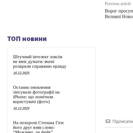
Previous article
Ворог просун
Великої Ново
ТОП новини
Штучний інтелект зовсім
не вміє думати: вчені
розкрили справжню правду
16.12.2025
Останнє оновлення
зіпсувало фотографії на
iPhone: що помітили
користувачі (фото)
16.12.2025
Підписати
На похороні Степана Гіги
його друг взяв слово:
“Можливо, це фейк”