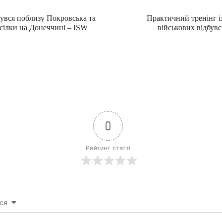
увся поблизу Покровська та
Практичний тренінг із
сілки на Донеччині – ISW
військових відбувс
0
Рейтинг статті
ся