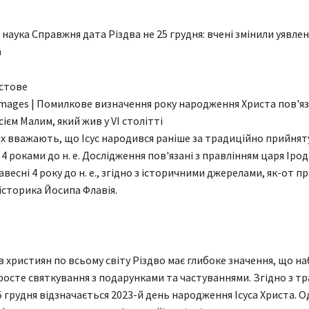
 наука Справжня дата Різдва не 25 грудня: вчені змінили уявле
а
Images | Помилкове визначення року народження Христа пов'яз
ієм Малим, який жив у VI столітті
х вважають, що Ісус народився раніше за традиційно прийняту
і 4 роками до н. е. Дослідження пов'язані з правлінням царя Іро
весні 4 року до н. е., згідно з історичними джерелами, як-от пр
історика Йосипа Флавія.
в християн по всьому світу Різдво має глибоке значення, що н
осте святкування з подарунками та частуваннями. Згідно з тр
5 грудня відзначається 2023-й день народження Ісуса Христа. О