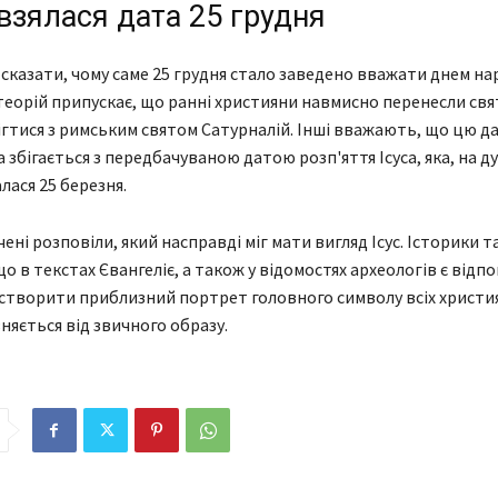
взялася дата 25 грудня
сказати, чому саме 25 грудня стало заведено вважати днем н
з теорій припускає, що ранні християни навмисно перенесли свя
ігтися з римським святом Сатурналій. Інші вважають, що цю д
 збігається з передбачуваною датою розп'яття Ісуса, яка, на д
лася 25 березня.
ені розповіли, який насправді міг мати вигляд Ісус. Історики т
о в текстах Євангеліє, а також у відомостях археологів є відпов
створити приблизний портрет головного символу всіх християн
няється від звичного образу.