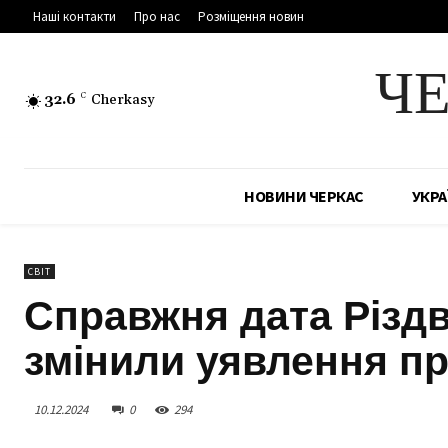
Наші контакти
Про нас
Розміщення новин
Ч
32.6
C
Cherkasy
НОВИНИ ЧЕРКАС
УКРА
СВІТ
Справжня дата Різдва
змінили уявлення пр
10.12.2024
0
294