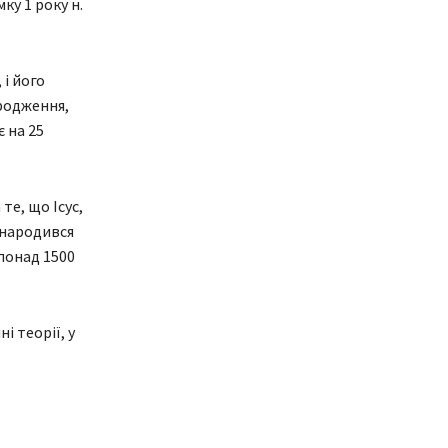
ку 1 року н.
і його
ародження,
 на 25
те, що Ісус,
 народився
понад 1500
 теорії, у