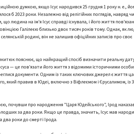
иційною думкою, якщо Ісус народився 25 грудня 1 року н. е., й
лося б 2023 роки. Незалежно від релігійних поглядів, навряд ч
 що людина на ім'я Ісус справді існувала, і його життя пов'язан
вінцією Галілеєю близько двох тисяч років тому. Однак, як л
 селянській родині, він не залишив офіційних записів про своє
китюк пояснює, що найкращий спосіб визначити реальну дат
суса — це пов'язати його життя з відомими історичними особи
реглися документи. Одним із таких ключових джерел є життя ц
о, який правив в Юдеї, включно з Віфлеємом і Єрусалимом, із 37
лією, почувши про народження "Царя Юдейського", Ірод наказав
олодших за два роки. Якщо це правда, значить, Ісус мав народи
за два роки до смерті Ірода.