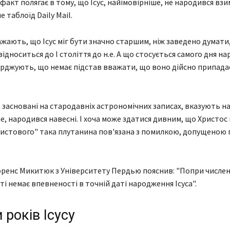
акт полягає в тому, що Ісус, найімовірніше, не народився взим
е таблоїд Daily Mail.
жають, що Ісус міг бути значно старшим, ніж заведено думати, 
ідноситься до I століття до н.е. А що стосується самого дня н
ерджують, що немає підстав вважати, що воно дійсно припадає
 засновані на стародавніх астрономічних записах, вказують на 
е, народився навесні. І хоча може здатися дивним, що Христос
ристового" така плутанина пов'язана з помилкою, допущеною 
енс Микитюк з Університету Пердью пояснив: "Попри численні
ті немає впевненості в точній даті народження Ісуса".
 років Ісусу