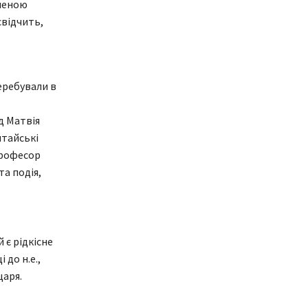
еленою
свідчить,
перебували в
д Матвія
китайські
Професор
та подія,
 є рідкісне
до н.е.,
царя.