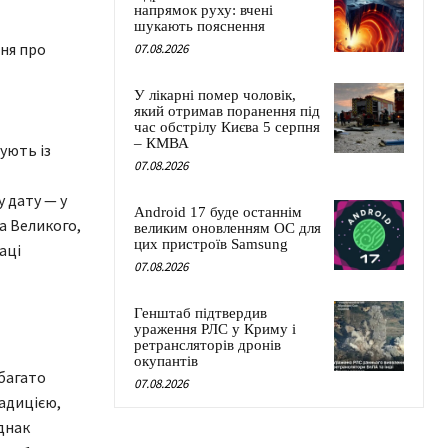
напрямок руху: вчені
шукають пояснення
ння про
07.08.2026
У лікарні помер чоловік,
який отримав поранення під
час обстрілу Києва 5 серпня
– КМВА
ують із
07.08.2026
 дату — у
Android 17 буде останнім
да Великого,
великим оновленням ОС для
цих пристроїв Samsung
аці
07.08.2026
Генштаб підтвердив
ураження РЛС у Криму і
ретрансляторів дронів
окупантів
абагато
07.08.2026
адицією,
днак