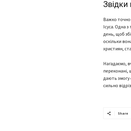
Звідки 
Важко точно 
Ісуса. Одна 
день, щоб зб
оскільки вона
християн, ста
Нагадаємо, вч
переконані, щ
дають змогу 
сильно відріз
Share