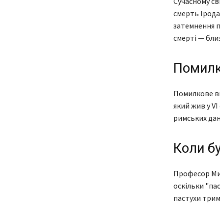
Сучасному св
смерть Ірода
затемнення п
смерті — близ
Помилк
Помилкове ви
який жив у V
римських дан
Коли бу
Професор Мик
оскільки "пас
пастухи трима