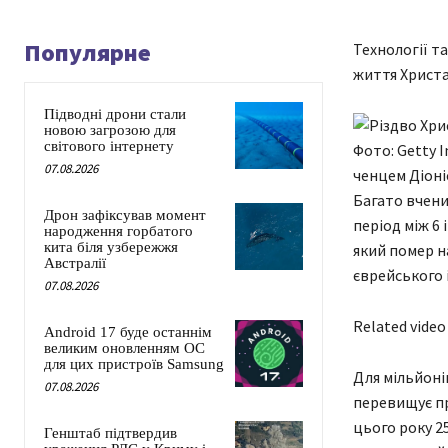
Популярне
Технології та
життя Христ
Підводні дрони стали
новою загрозою для
світового інтернету
Фото: Getty 
07.08.2026
ченцем Діоніс
Багато вчени
Дрон зафіксував момент
період між 6 
народження горбатого
кита біля узбережжя
який помер на
Австралії
єврейського 
07.08.2026
Related video
Android 17 буде останнім
великим оновленням ОС
для цих пристроїв Samsung
Для мільйоні
07.08.2026
перевищує пр
цього року 2
Генштаб підтвердив