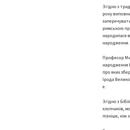
Згідно з трад
року виповни
заперечувати,
римською про
народилася в
народження.
Професор Ми
народження І
про яких збе
Ірода Великог
е.
Згідно з Біб
хлопчиків, м
пізніше, ніж 