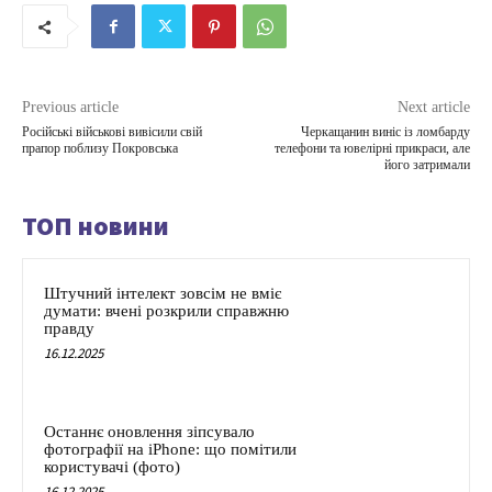
Previous article
Next article
Російські військові вивісили свій
Черкащанин виніс із ломбарду
прапор поблизу Покровська
телефони та ювелірні прикраси, але
його затримали
ТОП новини
Штучний інтелект зовсім не вміє
думати: вчені розкрили справжню
правду
16.12.2025
Останнє оновлення зіпсувало
фотографії на iPhone: що помітили
користувачі (фото)
16.12.2025