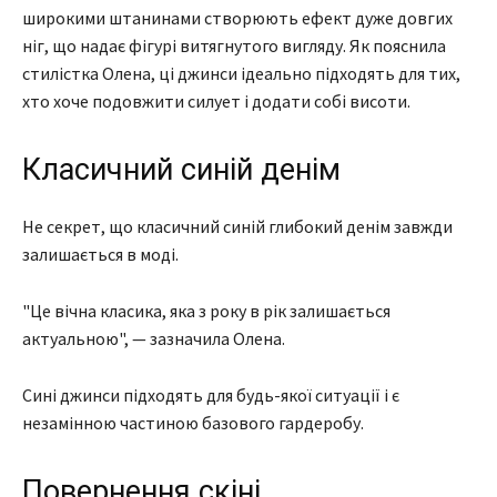
широкими штанинами створюють ефект дуже довгих
ніг, що надає фігурі витягнутого вигляду. Як пояснила
стилістка Олена, ці джинси ідеально підходять для тих,
хто хоче подовжити силует і додати собі висоти.
Класичний синій денім
Не секрет, що класичний синій глибокий денім завжди
залишається в моді.
"Це вічна класика, яка з року в рік залишається
актуальною", — зазначила Олена.
Сині джинси підходять для будь-якої ситуації і є
незамінною частиною базового гардеробу.
Повернення скіні