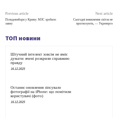
Previous article
Next article
Псевдовибори у Криму. МЗС зробило
Сьогодні вимкнення світла не
заяву
прогнозують, — Укренерго
ТОП новини
Штучний інтелект зовсім не вміє
думати: вчені розкрили справжню
правду
16.12.2025
Останнє оновлення зіпсувало
фотографії на iPhone: що помітили
користувачі (фото)
16.12.2025