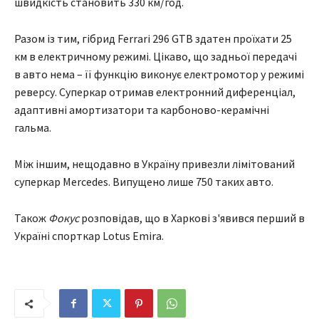
швидкість становить 330 км/год.
Разом із тим, гібрид Ferrari 296 GTB здатен проїхати 25
км в електричному режимі. Цікаво, що задньої передачі
в авто нема – її функцію виконує електромотор у режимі
реверсу. Суперкар отримав електронний диференціал,
адаптивні амортизатори та карбоново-керамічні
гальма.
Між іншим, нещодавно в Україну привезли лімітований
суперкар Mercedes. Випущено лише 750 таких авто.
Також
Фокус
розповідав, що в Харкові з'явився перший в
Україні спорткар Lotus Emira.