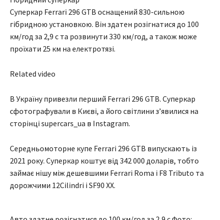
Суперкар Ferrari 296 GTB оснащений 830-сильною
гібридною установкою. Він здатен розігнатися до 100
км/год за 2,9 с та розвинути 330 км/год, а також може
проїхати 25 км на електротязі.
Related video
В Україну привезли перший Ferrari 296 GTB. Суперкар
сфотографували в Києві, а його світлини з’явилися на
сторінці supercars_ua в Instagram.
Середньомоторне купе Ferrari 296 GTB випускають із
2021 року. Суперкар коштує від 342 000 доларів, тобто
займає нішу між дешевшими Ferrari Roma і F8 Tributo та
дорожчими 12Cilindri і SF90 XX.
Авто здатне розігнатися до 100 км/год за 2,9 с Фото: