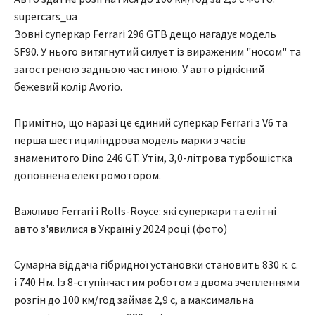
supercars_ua
Зовні суперкар Ferrari 296 GTB дещо нагадує модель
SF90. У нього витягнутий силует із вираженим "носом" та
загостреною задньою частиною. У авто рідкісний
бежевий колір Avorio.
Примітно, що наразі це єдиний суперкар Ferrari з V6 та
перша шестициліндрова модель марки з часів
знаменитого Dino 246 GT. Утім, 3,0-літрова турбошістка
доповнена електромотором.
Важливо Ferrari і Rolls-Royce: які суперкари та елітні
авто з'явилися в Україні у 2024 році (фото)
Сумарна віддача гібридної установки становить 830 к. с.
і 740 Нм. Із 8-ступінчастим роботом з двома зчепленнями
розгін до 100 км/год займає 2,9 с, а максимальна