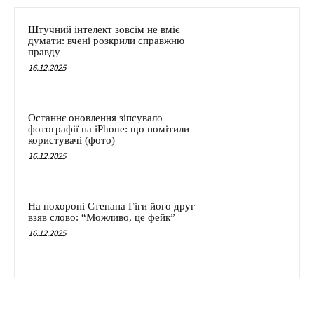
Штучний інтелект зовсім не вміє
думати: вчені розкрили справжню
правду
16.12.2025
Останнє оновлення зіпсувало
фотографії на iPhone: що помітили
користувачі (фото)
16.12.2025
На похороні Степана Гіги його друг
взяв слово: “Можливо, це фейк”
16.12.2025