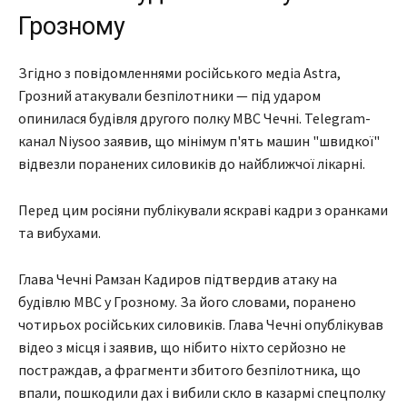
Грозному
Згідно з повідомленнями російського медіа Astra,
Грозний атакували безпілотники — під ударом
опинилася будівля другого полку МВС Чечні. Telegram-
канал Niysoo заявив, що мінімум п'ять машин "швидкої"
відвезли поранених силовиків до найближчої лікарні.
Перед цим росіяни публікували яскраві кадри з оранками
та вибухами.
Глава Чечні Рамзан Кадиров підтвердив атаку на
будівлю МВС у Грозному. За його словами, поранено
чотирьох російських силовиків. Глава Чечні опублікував
відео з місця і заявив, що нібито ніхто серйозно не
постраждав, а фрагменти збитого безпілотника, що
впали, пошкодили дах і вибили скло в казармі спецполку