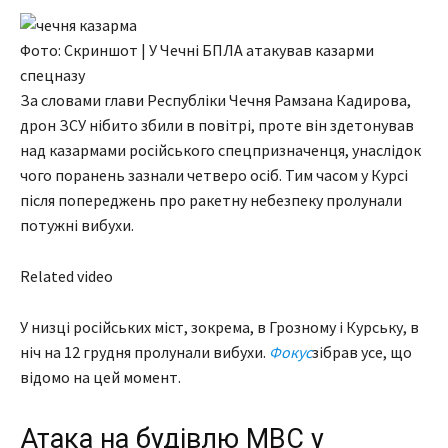
Фото: Скриншот | У Чечні БПЛА атакував казарми
спецназу
За словами глави Республіки Чечня Рамзана Кадирова,
дрон ЗСУ нібито збили в повітрі, проте він здетонував
над казармами російського спецпризначенця, унаслідок
чого поранень зазнали четверо осіб. Тим часом у Курсі
після попереджень про ракетну небезпеку пролунали
потужні вибухи.
Related video
У низці російських міст, зокрема, в Грозному і Курську, в
ніч на 12 грудня пролунали вибухи.
Фокус
зібрав усе, що
відомо на цей момент.
Атака на будівлю МВС у