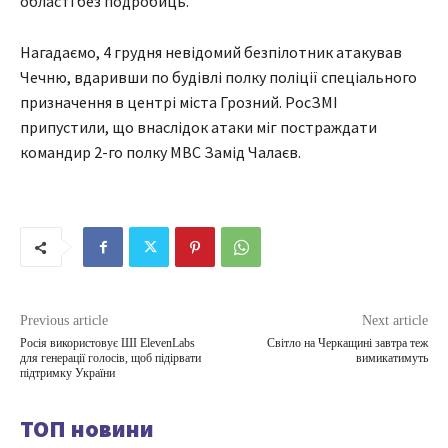
області без подробиць.
Нагадаємо, 4 грудня невідомий безпілотник атакував
Чечню, вдаривши по будівлі полку поліції спеціального
призначення в центрі міста Грозний. РосЗМІ
припустили, що внаслідок атаки міг постраждати
командир 2-го полку МВС Замід Чалаєв.
Previous article
Next article
Росія використовує ШІ ElevenLabs
Світло на Черкащині завтра теж
для генерації голосів, щоб підірвати
вимикатимуть
підтримку України
ТОП новини